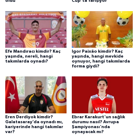
oldu
Cup’ta Yarışıyor
Efe Mandıracı kimdir? Kaç
Igor Paixão kimdir? Kaç
yaşında, nereli, hangi
yaşında, hangi mevkide
takımlarda oynadı?
oynuyor, hangi takımlarda
forma giydi?
Eren Derdiyok kimdir?
Ebrar Karakurt'un sağlık
Galatasaray’da oynadı mı,
durumu nasıl? Avrupa
kariyerinde hangi takımlar
Şampiyonası'nda
var?
oynayacak mı?