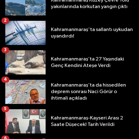
Kahramanmaraş Kuzey Çevre Yolu
yakınlarında korkutan yangın çıktı
2
Kahramanmaraş'ta sallantı uykudan
uyandırdı!
3
Kahramanmaraş’ta 27 Yaşındaki
Genç Kendini Ateşe Verdi
4
Kahramanmaraş’ta da hissedilen
deprem sonrası Naci Görür o
ihtimali açıkladı
5
Kahramanmaraş-Kayseri Arası 2
Saate Düşecek! Tarih Verildi
6