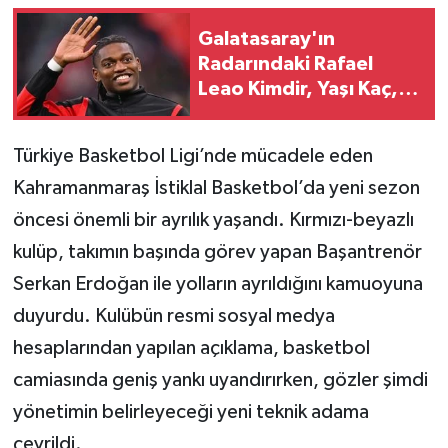
Galatasaray'ın
Teknoloji
Radarındaki Rafael
Leao Kimdir, Yaşı Kaç,
Yaşam
Hangi Takımda
Oynuyor?
KAHRAMANMARAŞ
Türkiye Basketbol Ligi’nde mücadele eden
Kahramanmaraş İstiklal Basketbol’da yeni sezon
öncesi önemli bir ayrılık yaşandı. Kırmızı-beyazlı
kulüp, takımın başında görev yapan Başantrenör
Serkan Erdoğan ile yolların ayrıldığını kamuoyuna
duyurdu. Kulübün resmi sosyal medya
hesaplarından yapılan açıklama, basketbol
camiasında geniş yankı uyandırırken, gözler şimdi
yönetimin belirleyeceği yeni teknik adama
çevrildi.