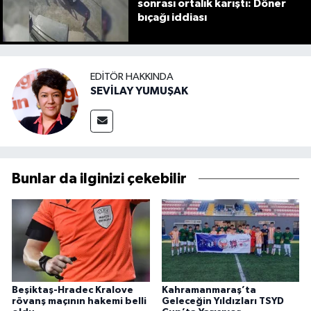
sonrası ortalık karıştı: Döner
bıçağı iddiası
EDITÖR HAKKINDA
SEVİLAY YUMUŞAK
Bunlar da ilginizi çekebilir
Beşiktaş-Hradec Kralove
Kahramanmaraş’ta
rövanş maçının hakemi belli
Geleceğin Yıldızları TSYD