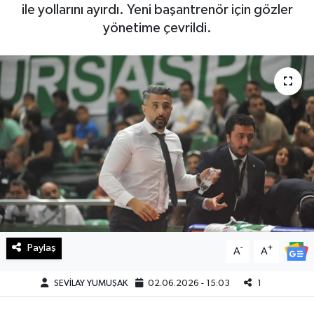
ile yollarını ayırdı. Yeni başantrenör için gözler
Haberde İnsan
yönetime çevrildi.
Kültür Sanat
Magazin
Manşet Altı
Manşetler
Resmi İlan
Sağlık
Paylaş
-
+
A
A
Spor
SEVİLAY YUMUŞAK
02.06.2026 - 15:03
1
SürManşet