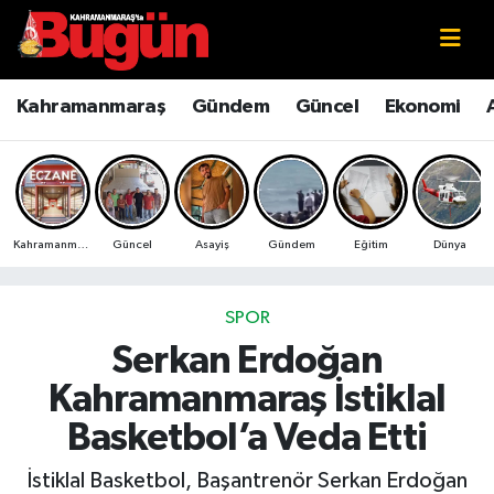
Kahramanmaraş
Kahramanmaraş Nöbetçi Eczaneler
Kahramanmaraş
Gündem
Güncel
Ekonomi
Kahramanmaraş Sokak Röportajları
Kahramanmaraş Hava Durumu
Bilim ve Teknoloji
Kahramanmaraş Namaz Vakitleri
Kahramanmaraş
Güncel
Asayiş
Gündem
Eğitim
Dünya
Çevre
Kahramanmaraş Trafik Yoğunluk Haritası
Eğitim
Süper Lig Puan Durumu ve Fikstür
SPOR
Serkan Erdoğan
Ekonomi
Tüm Manşetler
Kahramanmaraş İstiklal
Genel
Son Dakika Haberleri
Basketbol’a Veda Etti
Güncel
Haber Arşivi
İstiklal Basketbol, Başantrenör Serkan Erdoğan