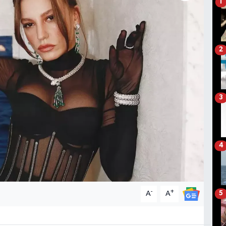
1
2
3
4
-
+
A
A
5