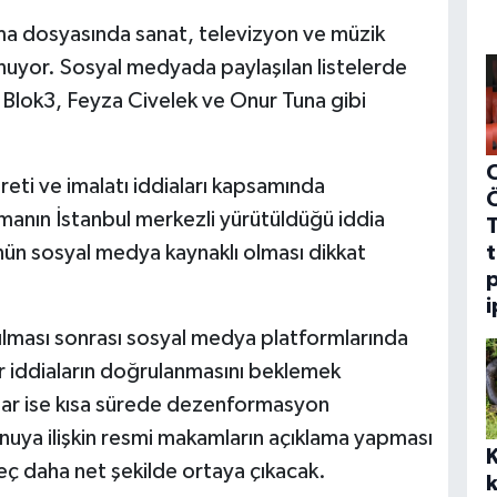
rma dosyasında sanat, televizyon ve müzik
nuyor. Sosyal medyada paylaşılan listelerde
 Blok3, Feyza Civelek ve Onur Tuna gibi
C
reti ve imalatı iddiaları kapsamında
urmanın İstanbul merkezli yürütüldüğü iddia
nün sosyal medya kaynaklı olması dikkat
t
p
i
aşılması sonrası sosyal medya platformlarında
lar iddiaların doğrulanmasını beklemek
mlar ise kısa sürede dezenformasyon
onuya ilişkin resmi makamların açıklama yapması
ç daha net şekilde ortaya çıkacak.
k