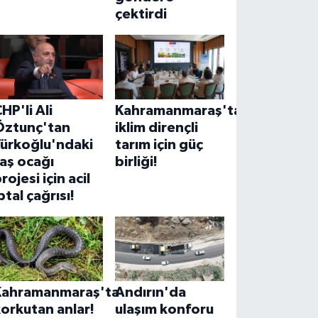
çektirdi
HP'li Ali
Kahramanmaraş'ta
Öztunç'tan
iklim dirençli
Türkoğlu'ndaki
tarım için güç
aş ocağı
birliği!
rojesi için acil
ptal çağrısı!
Kahramanmaraş'ta
Andırın'da
orkutan anlar!
ulaşım konforu