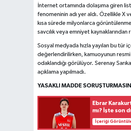
İnternet ortamında dolaşıma giren lis
fenomeninin adı yer aldı. Özellikle X v
kısa sürede milyonlarca görüntülenmeye
savcılık veya emniyet kaynaklarından 
Sosyal medyada hızla yayılan bu tür içer
değerlendirilirken, kamuoyunun resmi
odaklandığı görülüyor. Serenay Sarıka
açıklama yapılmadı.
YASAKLI MADDE SORUŞTURMASIND
Ebrar Karaku
mı? İşte son 
İçeriği Görüntül