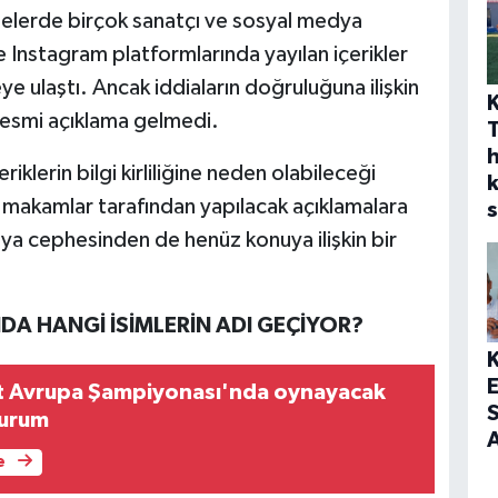
telerde birçok sanatçı ve sosyal medya
e Instagram platformlarında yayılan içerikler
 ulaştı. Ancak iddiaların doğruluğuna ilişkin
resmi açıklama gelmedi.
h
iklerin bilgi kirliliğine neden olabileceği
 makamlar tarafından yapılacak açıklamalara
s
ya cephesinden de henüz konuya ilişkin bir
A HANGİ İSİMLERİN ADI GEÇİYOR?
rt Avrupa Şampiyonası'nda oynayacak
S
durum
A
e