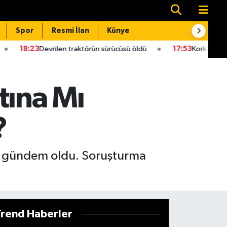
Spor
Resmi İlan
Künye
İletişim
vrilen traktörün sürücüsü öldü
17:53
Korkunç olay: İpek Gezer
tına Mı
?
da gündem oldu. Soruşturma
Trend Haberler