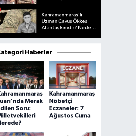
edildi
Kahramanmaraş'lı
Uzman Çavuş Ökkeş
Altıntaş kimdir? Neden
öldü?
Kategori Haberler
Kahramanmaraş
Kahramanmaraş
Fuarı'nda Merak
Nöbetçi
dilen Soru:
Eczaneler: 7
illetvekilleri
Ağustos Cuma
Nerede?