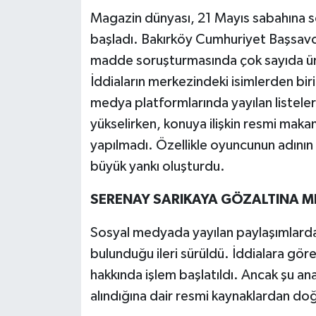
Magazin dünyası, 21 Mayıs sabahına so
Teknoloji
başladı. Bakırköy Cumhuriyet Başsavcıl
madde soruşturmasında çok sayıda ünlü
Yaşam
İddiaların merkezindeki isimlerden bir
medya platformlarında yayılan listeler
KAHRAMANMARAŞ
yükselirken, konuya ilişkin resmi maka
yapılmadı. Özellikle oyuncunun adını
büyük yankı oluşturdu.
SERENAY SARIKAYA GÖZALTINA MI
Sosyal medyada yayılan paylaşımlarda,
bulunduğu ileri sürüldü. İddialara gö
hakkında işlem başlatıldı. Ancak şu an
alındığına dair resmi kaynaklardan doğ