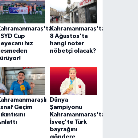
Kahramanmaraş'ta
Kahramanmaraş’ta
TSYD Cup
8 Ağustos’ta
eyecanı hız
hangi noter
kesmeden
nöbetçi olacak?
ürüyor!
Kahramanmaraşlı
Dünya
Esnaf Geçim
Şampiyonu
ıkıntısını
Kahramanmaraş'tan!
nlattı
İsveç'te Türk
bayrağını
göndere