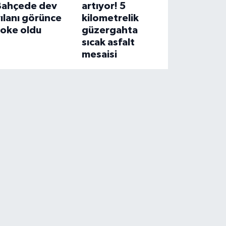
Bahçede dev
artıyor! 5
ılanı görünce
kilometrelik
şoke oldu
güzergahta
sıcak asfalt
mesaisi