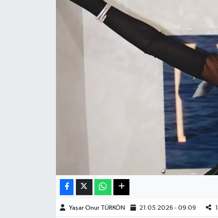
Haberde İnsan
Kültür Sanat
Magazin
Manşet Altı
Manşetler
Resmi İlan
Sağlık
Spor
Yaşar Onur TÜRKÖN
21.05.2026 - 09:09
1
SürManşet