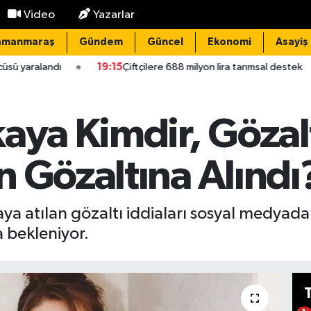
Video
Yazarlar
amanmaraş
Gündem
Güncel
Ekonomi
Asayiş
19:15
Çiftçilere 688 milyon lira tarımsal destek
18:23
De
aya Kimdir, Gözal
 Gözaltına Alındı
aya atılan gözaltı iddiaları sosyal medya
a bekleniyor.