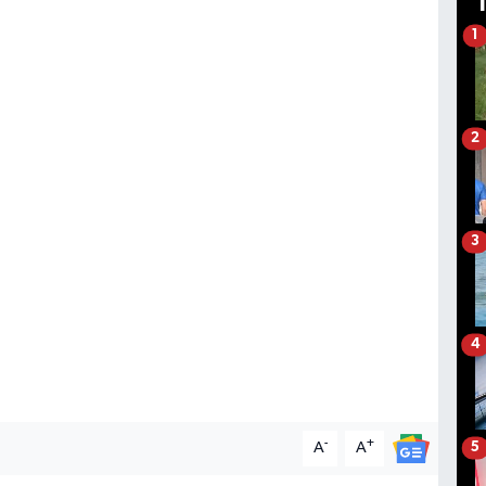
1
2
3
4
-
+
A
A
5