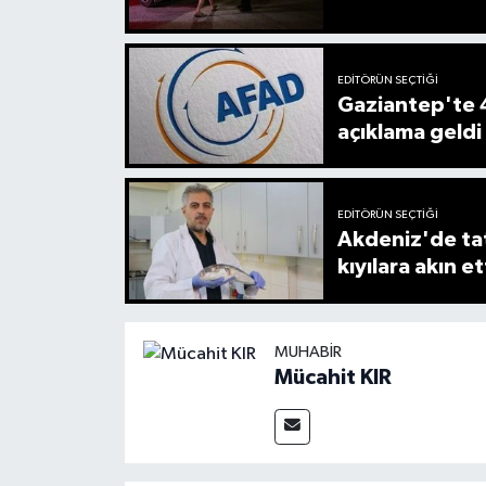
EDITÖRÜN SEÇTIĞI
Gaziantep'te 
açıklama geldi
EDITÖRÜN SEÇTIĞI
Akdeniz'de tat
kıyılara akın et
MUHABIR
Mücahit KIR