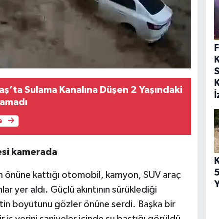
S
’ta Sulama Kanalına Düşen 2 Yaşındaki
lamadı
e
esi kamerada
5
ın önüne kattığı otomobil, kamyon, SUV araç
Y
r yer aldı. Güçlü akıntının sürüklediği
ketin boyutunu gözler önüne serdi. Başka bir
iş yerini saniyeler içinde su bastığı görüldü.