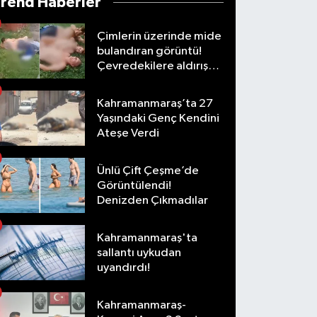
Trend Haberler
Çimlerin üzerinde mide
bulandıran görüntü!
Çevredekilere aldırış
etmediler
Kahramanmaraş’ta 27
Yaşındaki Genç Kendini
Ateşe Verdi
Ünlü Çift Çeşme’de
Görüntülendi!
Denizden Çıkmadılar
Kahramanmaraş'ta
sallantı uykudan
uyandırdı!
Kahramanmaraş-