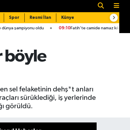
Spor
Resmi İlan
Künye
İletişim
u oldu
09:10
Fatih'te camide namaz kılarken 450 bin lirası çalı
r böyle
n sel felaketinin dehş*t anları
çları sürüklediği, iş yerlerinde
ğı görüldü.