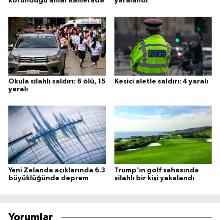
korunduğu anlar kamerada
yaralandı
Okula silahlı saldırı: 6 ölü, 15
Kesici aletle saldırı: 4 yaralı
yaralı
Yeni Zelanda açıklarında 6.3
Trump'ın golf sahasında
büyüklüğünde deprem
silahlı bir kişi yakalandı
Yorumlar