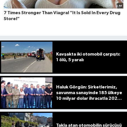
Kavşakta iki otomobil çarpıştı:
1 ölü, 5 yaralı
Haluk Görgün: Şirketlerimiz,
savunma sanayinde 185 ülkeye
10 milyar dolar ihracatla 2025'i
tamamladı
Takla atan otomobilin sürücüsü