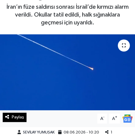
İran’ın füze saldırısı sonrası İsrail’de kırmızı alarm
Haberde İnsan
verildi. Okullar tatil edildi, halk sığınaklara
geçmesi için uyarıldı.
Kültür Sanat
Magazin
Manşet Altı
Manşetler
Resmi İlan
Sağlık
Paylaş
-
+
Spor
A
A
SEVİLAY YUMUŞAK
08.06.2026 - 10:20
1
SürManşet