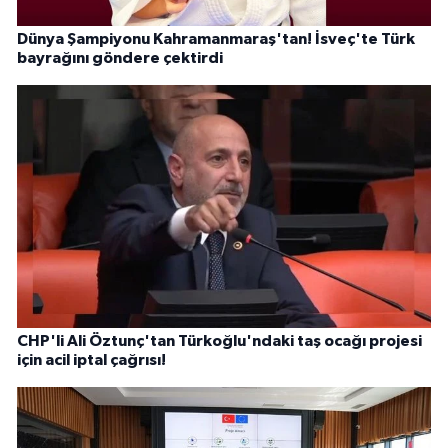
Dünya Şampiyonu Kahramanmaraş'tan! İsveç'te Türk
bayrağını göndere çektirdi
CHP'li Ali Öztunç'tan Türkoğlu'ndaki taş ocağı projesi
için acil iptal çağrısı!