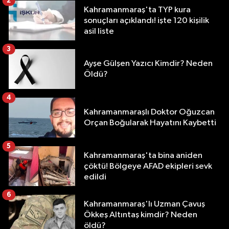
2
Kahramanmaraş'ta TYP kura
sonuçları açıklandı! işte 120 kişilik
asil liste
3
Ayşe Gülşen Yazıcı Kimdir? Neden
Öldü?
4
Kahramanmaraşlı Doktor Oğuzcan
Orçan Boğularak Hayatını Kaybetti
5
Kahramanmaraş'ta bina aniden
çöktü! Bölgeye AFAD ekipleri sevk
edildi
6
Kahramanmaraş'lı Uzman Çavuş
Ökkeş Altıntaş kimdir? Neden
öldü?