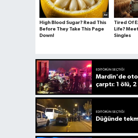
EDITÖRÜN SEÇTIĞI
Mardin'de oto
çarptı: 1 ölü, 2
EDITÖRÜN SEÇTIĞI
Düğünde tekmel