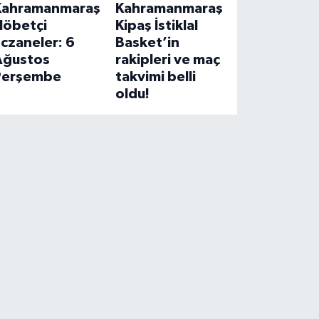
Kahramanmaraş
Kahramanmaraş
Nöbetçi
Kipaş İstiklal
czaneler: 6
Basket’in
Ağustos
rakipleri ve maç
Perşembe
takvimi belli
oldu!