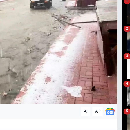
1
2
3
4
-
+
A
A
5