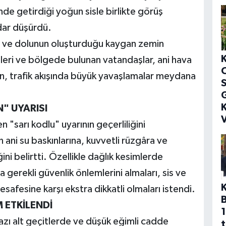
de getirdiği yoğun sisle birlikte görüş
dar düşürdü.
is ve dolunun oluşturduğu kaygan zemin
nleri ve bölgede bulunan vatandaşlar, ani hava
ken, trafik akışında büyük yavaşlamalar meydana
S
G
K
" UYARISI
V
n "sarı kodlu" uyarının geçerliliğini
 ani su baskınlarına, kuvvetli rüzgâra ve
ğini belirtti. Özellikle dağlık kesimlerde
gerekli güvenlik önlemlerini almaları, sis ve
safesine karşı ekstra dikkatli olmaları istendi.
 ETKİLENDİ
1
azı alt geçitlerde ve düşük eğimli cadde
t