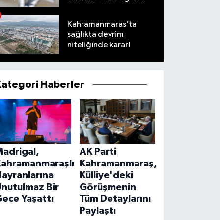
Kahramanmaraş’ta
sağlıkta devrim
niteliğinde karar!
Kategori Haberler
Madrigal,
AK Parti
Kahramanmaraşlı
Kahramanmaraş,
ayranlarına
Külliye'deki
Unutulmaz Bir
Görüşmenin
ece Yaşattı
Tüm Detaylarını
Paylaştı