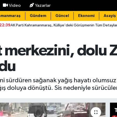
Video
Yazarlar
amanmaraş
Gündem
Güncel
Ekonomi
Asayiş
hramanmaraş, Külliye'deki Görüşmenin Tüm Detaylarını Paylaştı
 merkezini, dolu 
rdu
ni sürdüren sağanak yağış hayatı olumsuz 
ış doluya dönüştü. Sis nedeniyle sürücüler