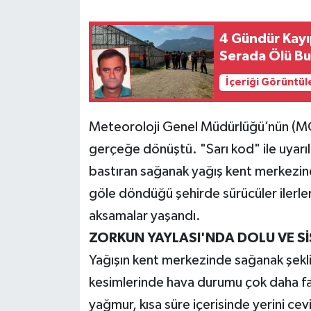
Teknoloji
4 Gündür Kayı
Serada Ölü B
Yaşam
İçeriği Görüntül
KAHRAMANMARAŞ
Meteoroloji Genel Müdürlüğü’nün (MG
gerçeğe dönüştü. "Sarı kod" ile uyarı
bastıran sağanak yağış kent merkezind
göle döndüğü şehirde sürücüler ilerle
aksamalar yaşandı.
ZORKUN YAYLASI'NDA DOLU VE SİS
Yağışın kent merkezinde sağanak şekli
kesimlerinde hava durumu çok daha far
yağmur, kısa süre içerisinde yerini cev