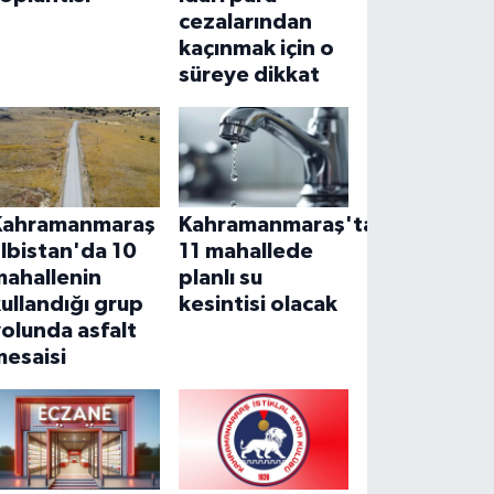
cezalarından
kaçınmak için o
süreye dikkat
Kahramanmaraş
Kahramanmaraş'ta
lbistan'da 10
11 mahallede
mahallenin
planlı su
ullandığı grup
kesintisi olacak
olunda asfalt
mesaisi