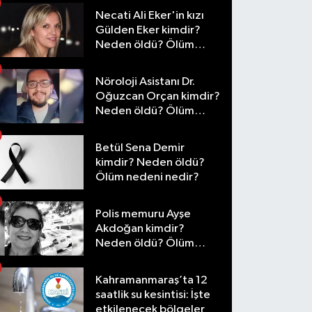
Necati Ali Eker'in kızı
Gülden Eker kimdir?
Neden öldü? Ölüm
nedeni nedir?
Nöroloji Asistanı Dr.
Oğuzcan Orçan kimdir?
Neden öldü? Ölüm
nedeni nedir?
Betül Sena Demir
kimdir? Neden öldü?
Ölüm nedeni nedir?
Polis memuru Ayşe
Akdoğan kimdir?
Neden öldü? Ölüm
nedeni nedir?
Kahramanmaraş’ta 12
saatlik su kesintisi: İşte
etkilenecek bölgeler