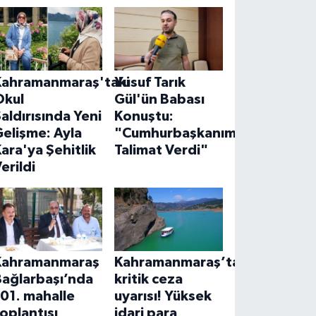
Kahramanmaraş'taki
Yusuf Tarık
Okul
Gül'ün Babası
aldırısında Yeni
Konuştu:
elişme: Ayla
"Cumhurbaşkanımız
ara'ya Şehitlik
Talimat Verdi"
erildi
Kahramanmaraş
Kahramanmaraş’ta
Bağlarbaşı’nda
kritik ceza
01. mahalle
uyarısı! Yüksek
oplantısı
idari para