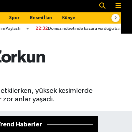
Spor
Resmi İlan
Künye
İletişim
22:32
Domuz nöbetinde kazara vurduğu babası hastanede öldü
Zorkun
etkilerken, yüksek kesimlerde
 zor anlar yaşadı.
Trend Haberler