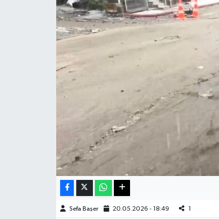
Haberde İnsan
Kültür Sanat
Magazin
Manşet Altı
Manşetler
Resmi İlan
Sağlık
Spor
Sefa Başer
20.05.2026 - 18:49
1
SürManşet