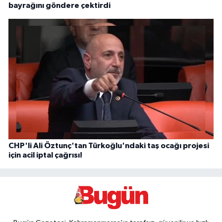
bayrağını göndere çektirdi
CHP'li Ali Öztunç'tan Türkoğlu'ndaki taş ocağı projesi
için acil iptal çağrısı!