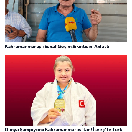
Kahramanmaraşlı Esnaf Geçim Sıkıntısını Anlattı
Dünya Şampiyonu Kahramanmaraş'tan! İsveç'te Türk