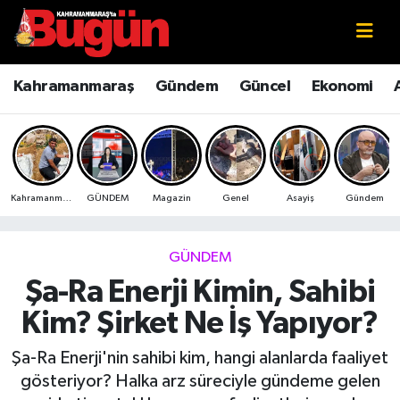
Kahramanmaraş
Kahramanmaraş Nöbetçi Eczaneler
Kahramanmaraş
Gündem
Güncel
Ekonomi
Kahramanmaraş Sokak Röportajları
Kahramanmaraş Hava Durumu
Bilim ve Teknoloji
Kahramanmaraş Namaz Vakitleri
Kahramanmaraş
GÜNDEM
Magazin
Genel
Asayiş
Gündem
Çevre
Kahramanmaraş Trafik Yoğunluk Haritası
Eğitim
Süper Lig Puan Durumu ve Fikstür
GÜNDEM
Şa-Ra Enerji Kimin, Sahibi
Ekonomi
Tüm Manşetler
Kim? Şirket Ne İş Yapıyor?
Genel
Son Dakika Haberleri
Şa-Ra Enerji'nin sahibi kim, hangi alanlarda faaliyet
gösteriyor? Halka arz süreciyle gündeme gelen
Güncel
Haber Arşivi