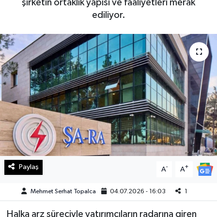
şirketin ortaklık yapısı ve faaliyetleri merak
ediliyor.
Haberde İnsan
Kültür Sanat
Magazin
Manşet Altı
Manşetler
Resmi İlan
Sağlık
Paylaş
-
+
A
A
Spor
Mehmet Serhat Topalca
04.07.2026 - 16:03
1
Halka arz süreciyle yatırımcıların radarına giren
SürManşet