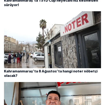
Kahramanmaraş'ta TSYD Cup heyecanı hız kesmeden
sürüyor!
Kahramanmaraş’ta 8 Ağustos’ta hangi noter nöbetçi
olacak?