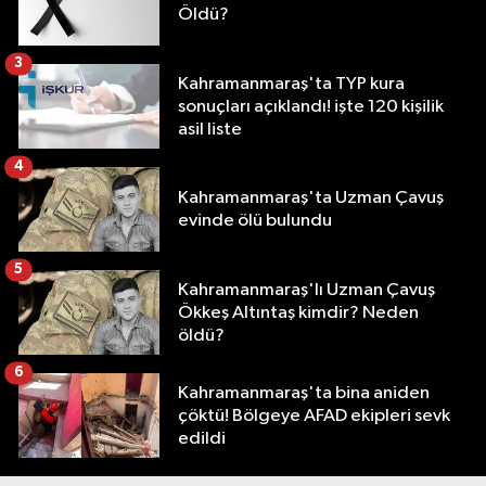
Öldü?
3
Kahramanmaraş'ta TYP kura
sonuçları açıklandı! işte 120 kişilik
asil liste
4
Kahramanmaraş'ta Uzman Çavuş
evinde ölü bulundu
5
Kahramanmaraş'lı Uzman Çavuş
Ökkeş Altıntaş kimdir? Neden
öldü?
6
Kahramanmaraş'ta bina aniden
çöktü! Bölgeye AFAD ekipleri sevk
edildi