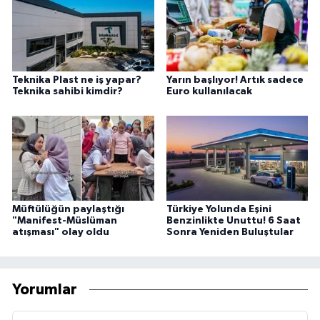
Teknika Plast ne iş yapar?
Yarın başlıyor! Artık sadece
Teknika sahibi kimdir?
Euro kullanılacak
Müftülüğün paylaştığı
Türkiye Yolunda Eşini
"Manifest-Müslüman
Benzinlikte Unuttu! 6 Saat
atışması" olay oldu
Sonra Yeniden Buluştular
Yorumlar