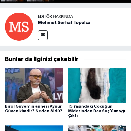
EDITÖR HAKKINDA
Mehmet Serhat Topalca
Bunlar da ilginizi çekebilir
Birol Güven'in annesi Aynur
15 Yaşındaki Çocuğun
Güven kimdir? Neden öldü?
Midesinden Dev Saç Yumağı
Çıktı