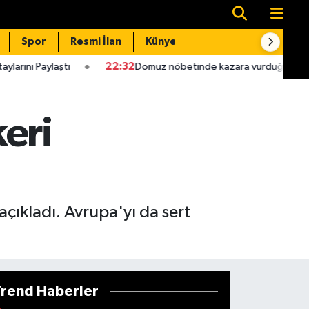
Spor
Resmi İlan
Künye
İletişim
tı
22:32
Domuz nöbetinde kazara vurduğu babası hastanede
eri
 açıkladı. Avrupa'yı da sert
Trend Haberler