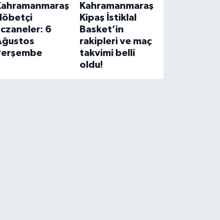
Kahramanmaraş
Kahramanmaraş
Nöbetçi
Kipaş İstiklal
czaneler: 6
Basket’in
Ağustos
rakipleri ve maç
Perşembe
takvimi belli
oldu!