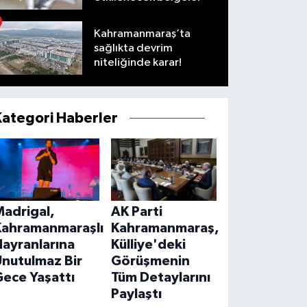
Kahramanmaraş’ta
sağlıkta devrim
niteliğinde karar!
Kategori Haberler
Madrigal,
AK Parti
Kahramanmaraşlı
Kahramanmaraş,
ayranlarına
Külliye'deki
Unutulmaz Bir
Görüşmenin
ece Yaşattı
Tüm Detaylarını
Paylaştı