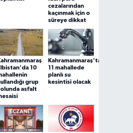
cezalarından
kaçınmak için o
süreye dikkat
Kahramanmaraş
Kahramanmaraş'ta
lbistan'da 10
11 mahallede
mahallenin
planlı su
ullandığı grup
kesintisi olacak
olunda asfalt
mesaisi