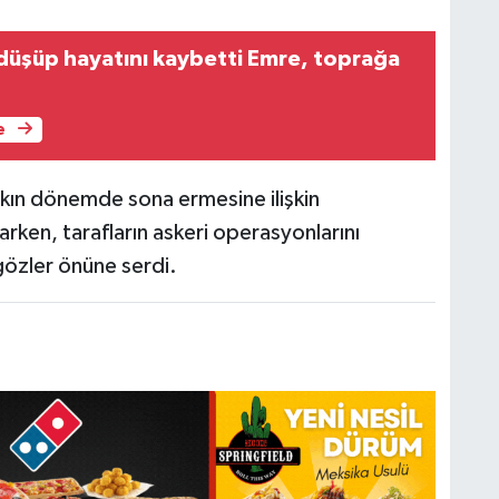
 düşüp hayatını kaybetti Emre, toprağa
e
yakın dönemde sona ermesine ilişkin
yarken, tarafların askeri operasyonlarını
 gözler önüne serdi.