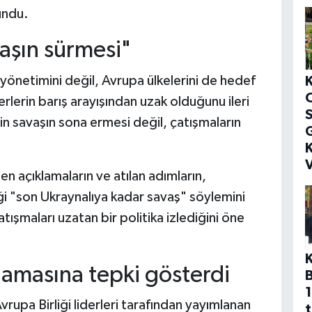
undu.
aşın sürmesi"
yönetimini değil, Avrupa ülkelerini de hedef
derlerin barış arayışından uzak olduğunu ileri
S
inin savaşın sona ermesi değil, çatışmaların
G
K
V
n açıklamaların ve atılan adımların,
ği "son Ukraynalıya kadar savaş" söylemini
ışmaları uzatan bir politika izlediğini öne
klamasına tepki gösterdi
1
rupa Birliği liderleri tarafından yayımlanan
t