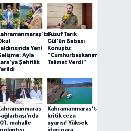
Kahramanmaraş'taki
Yusuf Tarık
Okul
Gül'ün Babası
aldırısında Yeni
Konuştu:
elişme: Ayla
"Cumhurbaşkanımız
ara'ya Şehitlik
Talimat Verdi"
erildi
Kahramanmaraş
Kahramanmaraş’ta
Bağlarbaşı’nda
kritik ceza
01. mahalle
uyarısı! Yüksek
oplantısı
idari para