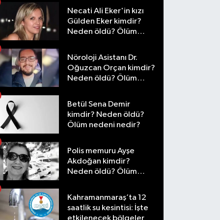
Necati Ali Eker'in kızı
Gülden Eker kimdir?
Neden öldü? Ölüm
nedeni nedir?
Nöroloji Asistanı Dr.
Oğuzcan Orçan kimdir?
Neden öldü? Ölüm
nedeni nedir?
Betül Sena Demir
kimdir? Neden öldü?
Ölüm nedeni nedir?
Polis memuru Ayşe
Akdoğan kimdir?
Neden öldü? Ölüm
nedeni nedir?
Kahramanmaraş’ta 12
saatlik su kesintisi: İşte
etkilenecek bölgeler