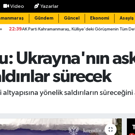
Video
Yazarlar
amanmaraş
Gündem
Güncel
Ekonomi
Asayiş
 Parti Kahramanmaraş, Külliye'deki Görüşmenin Tüm Detaylarını Paylaş
u: Ukrayna'nın ask
ldırılar sürecek
 altyapısına yönelik saldırıların süreceğini