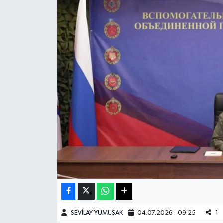
Haberde İnsan
Kültür Sanat
Magazin
Manşet Altı
Manşetler
Resmi İlan
Sağlık
Spor
SEVİLAY YUMUŞAK
04.07.2026 - 09:25
1
SürManşet