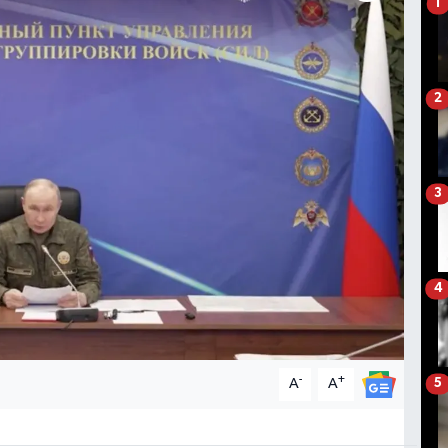
1
2
3
4
-
+
A
A
5