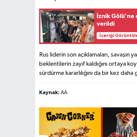
İznik Gölü'ne
verildi
İçeriği Görüntül
Rus liderin son açıklamaları, savaşın 
beklentilerin zayıf kaldığını ortaya ko
sürdürme kararlılığını da bir kez daha
Kaynak:
AA