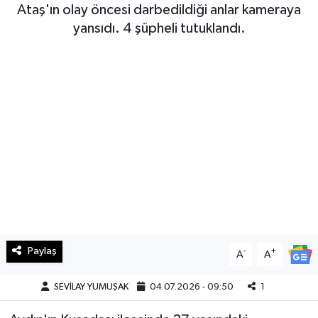
Ataş'ın olay öncesi darbedildiği anlar kameraya
Haberde İnsan
yansıdı. 4 şüpheli tutuklandı.
Kültür Sanat
Magazin
Manşet Altı
Manşetler
Resmi İlan
Sağlık
Paylaş
-
+
A
A
Spor
SEVİLAY YUMUŞAK
04.07.2026 - 09:50
1
SürManşet