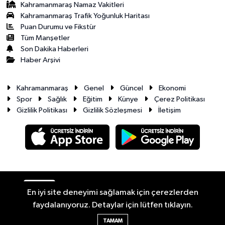
Kahramanmaraş Namaz Vakitleri
Kahramanmaraş Trafik Yoğunluk Haritası
Puan Durumu ve Fikstür
Tüm Manşetler
Son Dakika Haberleri
Haber Arşivi
Kahramanmaraş
Genel
Güncel
Ekonomi
Spor
Sağlık
Eğitim
Künye
Çerez Politikası
Gizlilik Politikası
Gizlilik Sözleşmesi
İletişim
RSS
Copyright © 2026. Her hakkı saklıdır.
En iyi site deneyimi sağlamak için çerezlerden
faydalanıyoruz. Detaylar için lütfen tıklayın.
Haber Yazılımı:
TE Bilişim
TAMAM