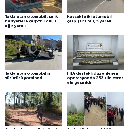
Takla atan otomobil, çelik
Kavşakta iki otomobil
bariyerlere çarptı: 1 ölü, 1
çarpıştı: 1 ölü, 5 yaralı
ağır yaralı
Takla atan otomobilin
JİHA destekli düzenlenen
sürücüsü yaralandı
operasyonda 253 kilo esrar
ele geçirildi