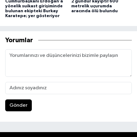
Cumhurbaşkanı Erdoğan’a
2 gündür kayıptı! 600
yönelik suikast girişiminde
metrelik uçurumda
bulunan ekipteki Burkay
aracında ölü bulundu
Karatepe; yer gösteriyor
Yorumlar
Gönder