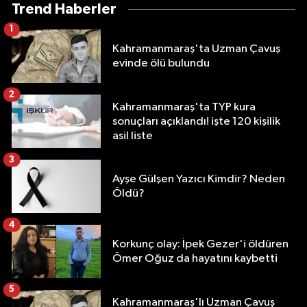
Trend Haberler
1
Kahramanmaraş'ta Uzman Çavuş
evinde ölü bulundu
2
Kahramanmaraş'ta TYP kura
sonuçları açıklandı! işte 120 kişilik
asil liste
3
Ayşe Gülşen Yazıcı Kimdir? Neden
Öldü?
4
Korkunç olay: İpek Gezer'i öldüren
Ömer Oğuz da hayatını kaybetti
5
Kahramanmaraş'lı Uzman Çavuş