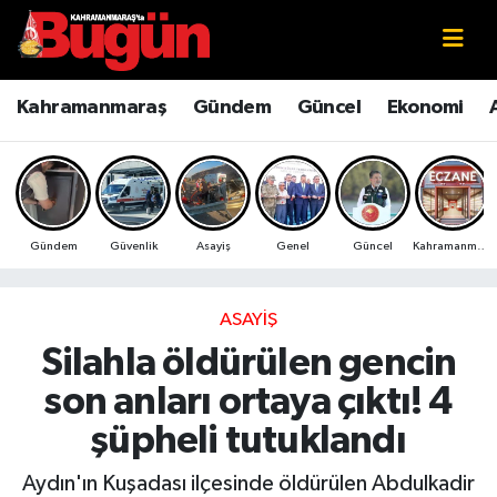
Kahramanmaraş
Kahramanmaraş Nöbetçi Eczaneler
Kahramanmaraş
Gündem
Güncel
Ekonomi
Kahramanmaraş Sokak Röportajları
Kahramanmaraş Hava Durumu
Bilim ve Teknoloji
Kahramanmaraş Namaz Vakitleri
Gündem
Güvenlik
Asayiş
Genel
Güncel
Kahramanmaraş
Çevre
Kahramanmaraş Trafik Yoğunluk Haritası
Eğitim
Süper Lig Puan Durumu ve Fikstür
ASAYIŞ
Silahla öldürülen gencin
Ekonomi
Tüm Manşetler
son anları ortaya çıktı! 4
Genel
Son Dakika Haberleri
şüpheli tutuklandı
Güncel
Haber Arşivi
Aydın'ın Kuşadası ilçesinde öldürülen Abdulkadir