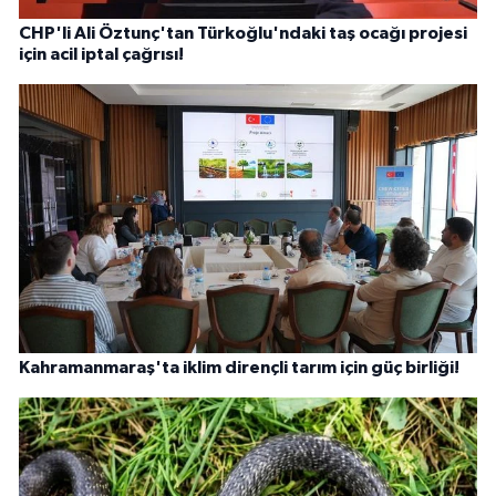
CHP'li Ali Öztunç'tan Türkoğlu'ndaki taş ocağı projesi
için acil iptal çağrısı!
Kahramanmaraş'ta iklim dirençli tarım için güç birliği!