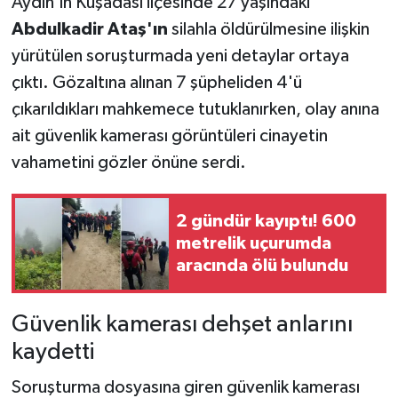
Aydın'ın Kuşadası ilçesinde 27 yaşındaki
Abdulkadir Ataş'ın
silahla öldürülmesine ilişkin
Teknoloji
yürütülen soruşturmada yeni detaylar ortaya
çıktı. Gözaltına alınan 7 şüpheliden 4'ü
Yaşam
çıkarıldıkları mahkemece tutuklanırken, olay anına
KAHRAMANMARAŞ
ait güvenlik kamerası görüntüleri cinayetin
vahametini gözler önüne serdi.
2 gündür kayıptı! 600
metrelik uçurumda
aracında ölü bulundu
Güvenlik kamerası dehşet anlarını
kaydetti
Soruşturma dosyasına giren güvenlik kamerası