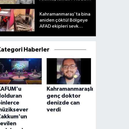
öldü?
Kahramanmaraş'ta bina
aniden çöktü! Bölgeye
AFAD ekipleri sevk
edildi
Kategori Haberler
KAFUM'u
Kahramanmaraşlı
dolduran
genç doktor
inlerce
denizde can
müziksever
verdi
Zakkum'un
evilen