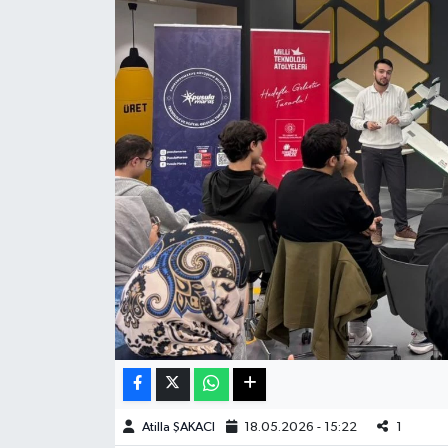
Haberde İnsan
Kültür Sanat
Magazin
Manşet Altı
Manşetler
Resmi İlan
Sağlık
Spor
Atilla ŞAKACI
18.05.2026 - 15:22
1
SürManşet