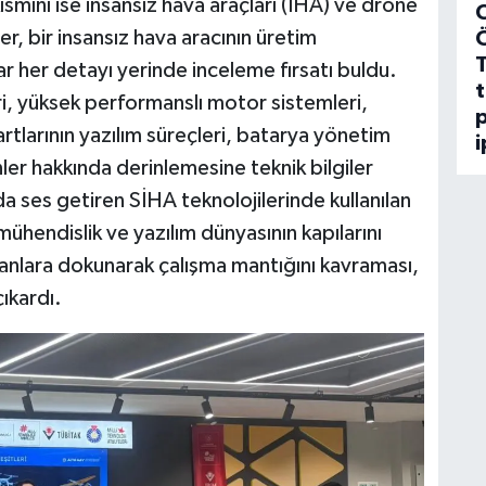
ısmını ise insansız hava araçları (İHA) ve drone
C
er, bir insansız hava aracının üretim
r her detayı yerinde inceleme fırsatı buldu.
t
, yüksek performanslı motor sistemleri,
p
tlarının yazılım süreçleri, batarya yönetim
i
ler hakkında derinlemesine teknik bilgiler
da ses getiren SİHA teknolojilerinde kullanılan
ühendislik ve yazılım dünyasının kapılarını
pmanlara dokunarak çalışma mantığını kavraması,
çıkardı.