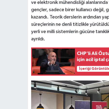
ve elektronik mühendisliği alanlarında
gençler, sadece birer kullanıcı değil,
kazandı. Teorik derslerin ardından yap
süreçlerinin ne denli titizlikle yürüt
yerli ve milli sistemlerin gücüne tan
ayrıldı.
CHP'li Ali Özt
için acil iptal ç
İçeriği Görüntül