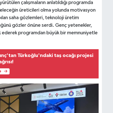
 yürütülen çalışmaların anlatıldığı programda
 geleceğin üreticileri olma yolunda motivasyon
ılan saha gözlemleri, teknoloji üretim
üldüğünü gözler önüne serdi. Genç yetenekler,
ıklık ederek programdan büyük bir memnuniyetle
unç'tan Türkoğlu'ndaki taş ocağı projesi
ağrısı!
e