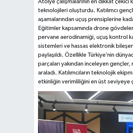
Atölye çalışmalarının en dikkat çekici k
teknolojileri oluşturdu. Katılımcı gençl
aşamalarından uçuş prensiplerine kada
Eğitimler kapsamında drone gövdeleri
pervane aerodinamiği, uçuş kontrol kar
sistemleri ve hassas elektronik bileşen
paylaşıldı. Özellikle Türkiye’nin dünya
parçaları yakından inceleyen gençler, m
araladı. Katılımcıların teknolojik eki
etkinliğin verimliliğini en üst seviyeye 