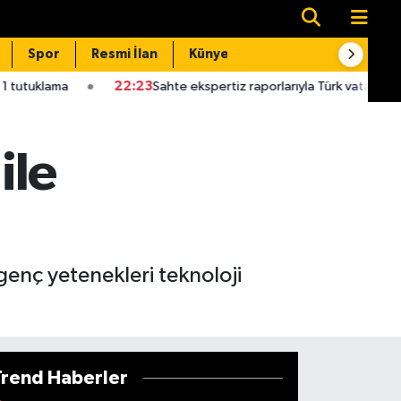
Spor
Resmi İlan
Künye
İletişim
:23
Sahte ekspertiz raporlarıyla Türk vatandaşlığı kazandıran suç ör
ile
enç yetenekleri teknoloji
Trend Haberler