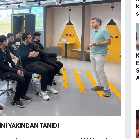
s
S
A
İNİ YAKINDAN TANIDI