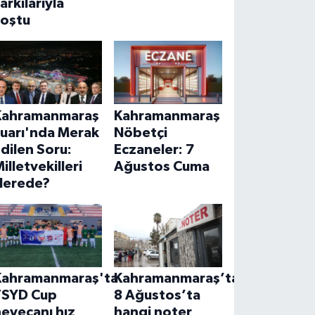
arkılarıyla
coştu
Kahramanmaraş
Kahramanmaraş
Fuarı'nda Merak
Nöbetçi
dilen Soru:
Eczaneler: 7
illetvekilleri
Ağustos Cuma
Nerede?
Kahramanmaraş'ta
Kahramanmaraş’ta
TSYD Cup
8 Ağustos’ta
eyecanı hız
hangi noter