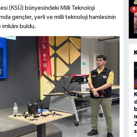
i (KSÜ) bünyesindeki Milli Teknoloji
6
 gençler, yerli ve milli teknoloji hamlesinin
 imkânı buldu.
b
s