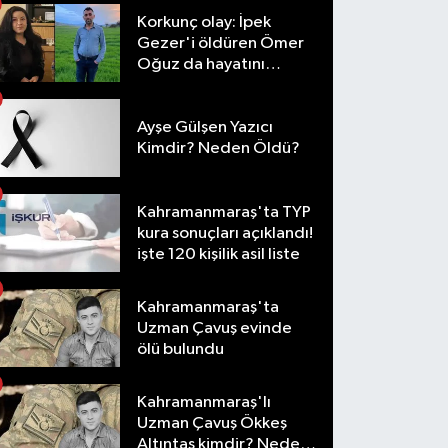
Korkunç olay: İpek
Gezer'i öldüren Ömer
Oğuz da hayatını
kaybetti
Ayşe Gülşen Yazıcı
Kimdir? Neden Öldü?
Kahramanmaraş'ta TYP
kura sonuçları açıklandı!
işte 120 kişilik asil liste
Kahramanmaraş'ta
Uzman Çavuş evinde
ölü bulundu
Kahramanmaraş'lı
Uzman Çavuş Ökkeş
Altıntaş kimdir? Neden