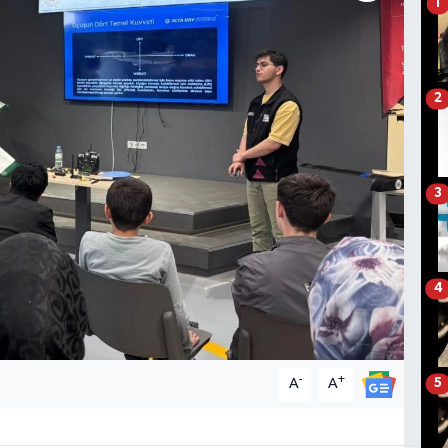
1
2
3
4
-
+
A
A
5