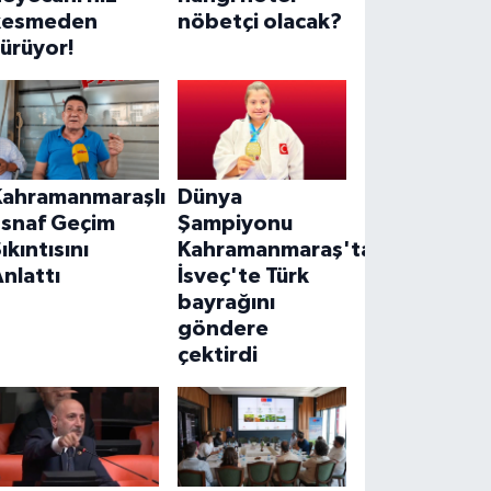
kesmeden
nöbetçi olacak?
ürüyor!
Kahramanmaraşlı
Dünya
Esnaf Geçim
Şampiyonu
ıkıntısını
Kahramanmaraş'tan!
nlattı
İsveç'te Türk
bayrağını
göndere
çektirdi