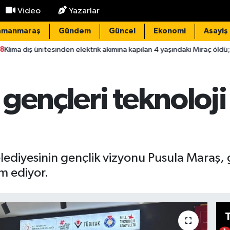
Video
Yazarlar
amanmaraş
Gündem
Güncel
Ekonomi
Asayiş
elektrik akımına kapılan 4 yaşındaki Miraç öldü; 1 tutuklama
22
gençleri teknoloji 
iyesinin gençlik vizyonu Pusula Maraş, g
m ediyor.