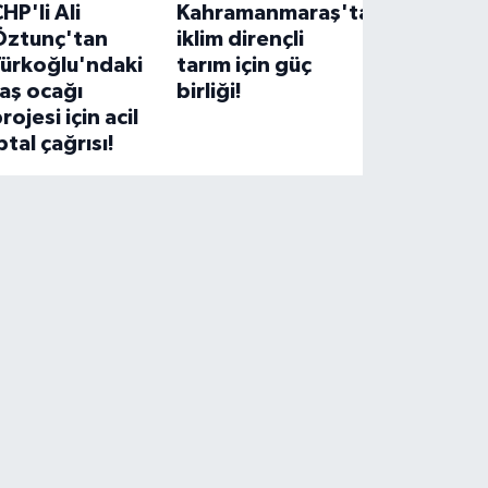
HP'li Ali
Kahramanmaraş'ta
Öztunç'tan
iklim dirençli
Türkoğlu'ndaki
tarım için güç
aş ocağı
birliği!
rojesi için acil
ptal çağrısı!