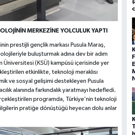
ş
OLOJİNİN MERKEZİNE YOLCULUK YAPTI
n prestijli gençlik markası Pusula Maraş,
olojileriyle buluşturmak adına dev bir adım
Üniversitesi (KSÜ) kampüsü içerisinde yer
E
M
leştirilen etkinlikte, teknoloji meraklısı
emik ve sosyal gelişimi destekleyen Pusula
ılık alanında farkındalık yaratmayı hedefledi.
ekleştirilen programda, Türkiye'nin teknoloji
bilgilerin pratiğe dönüştüğü heyecan dolu anlar
h