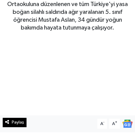
Ortaokuluna düzenlenen ve tüm Türkiye'yi yasa
Haberde İnsan
boğan silahlı saldırıda ağır yaralanan 5. sınıf
öğrencisi Mustafa Aslan, 34 gündür yoğun
Kültür Sanat
bakımda hayata tutunmaya çalışıyor.
Magazin
Manşet Altı
Manşetler
Resmi İlan
Sağlık
Spor
Paylaş
-
+
A
A
SürManşet