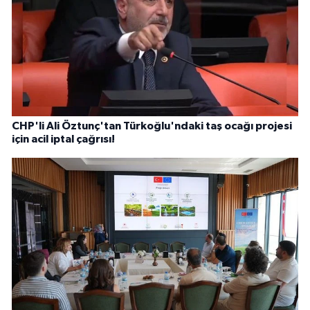
CHP'li Ali Öztunç'tan Türkoğlu'ndaki taş ocağı projesi
için acil iptal çağrısı!