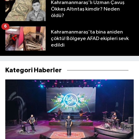
Kahramanmaraş'lı Uzman Çavuş
Ökkeş Altıntaş kimdir? Neden
öldü?
6
Kahramanmaraş'ta bina aniden
çöktü! Bölgeye AFAD ekipleri sevk
edildi
Kategori Haberler