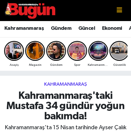
Kahramanmaraş
Kahramanmaraş Nöbetçi Eczaneler
Kahramanmaraş
Gündem
Güncel
Ekonomi
Kahramanmaraş Sokak Röportajları
Kahramanmaraş Hava Durumu
Bilim ve Teknoloji
Kahramanmaraş Namaz Vakitleri
Asayiş
Magazin
Gündem
Spor
Kahramanmaraş
Güvenlik
Çevre
Kahramanmaraş Trafik Yoğunluk Haritası
Eğitim
Süper Lig Puan Durumu ve Fikstür
KAHRAMANMARAŞ
Kahramanmaraş'taki
Ekonomi
Tüm Manşetler
Mustafa 34 gündür yoğun
Genel
Son Dakika Haberleri
bakımda!
Güncel
Haber Arşivi
Kahramanmaraş'ta 15 Nisan tarihinde Ayser Çalık