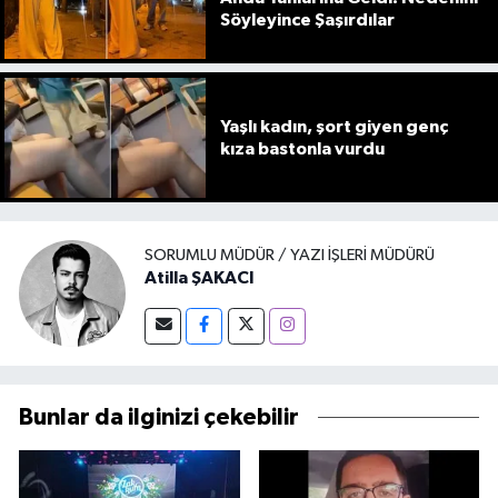
Söyleyince Şaşırdılar
Yaşlı kadın, şort giyen genç
kıza bastonla vurdu
SORUMLU MÜDÜR / YAZI İŞLERI MÜDÜRÜ
Atilla ŞAKACI
Bunlar da ilginizi çekebilir