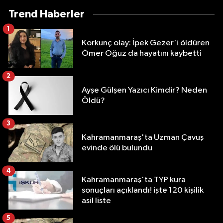
Trend Haberler
1
Korkunç olay: İpek Gezer'i öldüren
Ömer Oğuz da hayatını kaybetti
2
Ayşe Gülşen Yazıcı Kimdir? Neden
Öldü?
3
Kahramanmaraş'ta Uzman Çavuş
evinde ölü bulundu
4
Kahramanmaraş'ta TYP kura
sonuçları açıklandı! işte 120 kişilik
asil liste
5