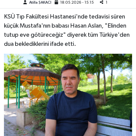
Atilla ŞAKACI
18.05.2026 - 15:15
1
Teknoloji
KSÜ Tıp Fakültesi Hastanesi'nde tedavisi süren
küçük Mustafa'nın babası Hasan Aslan, "Elinden
Yaşam
tutup eve götüreceğiz" diyerek tüm Türkiye'den
dua beklediklerini ifade etti.
KAHRAMANMARAŞ