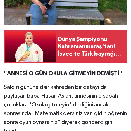
Dünya Şampiyonu
Kahramanmaraş'tan!
İsveç'te Türk bayrağını
göndere çektirdi
"ANNESİ O GÜN OKULA GİTMEYİN DEMİŞTİ"
Saldırı gününe dair kahreden bir detayı da
paylaşan baba Hasan Aslan, annesinin o sabah
çocuklara "Okula gitmeyin" dediğini ancak
sonrasında "Matematik dersiniz var, gidin öğrenin
sonra oyun oynarsınız" diyerek gönderdiğini
belirtti.