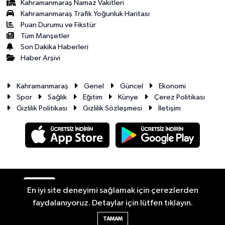
Kahramanmaraş Namaz Vakitleri
Kahramanmaraş Trafik Yoğunluk Haritası
Puan Durumu ve Fikstür
Tüm Manşetler
Son Dakika Haberleri
Haber Arşivi
Kahramanmaraş
Genel
Güncel
Ekonomi
Spor
Sağlık
Eğitim
Künye
Çerez Politikası
Gizlilik Politikası
Gizlilik Sözleşmesi
İletişim
RSS
Copyright © 2026. Her hakkı saklıdır.
En iyi site deneyimi sağlamak için çerezlerden
faydalanıyoruz. Detaylar için lütfen tıklayın.
Haber Yazılımı:
TE Bilişim
TAMAM