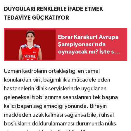
DUYGULARI RENKLERLE İFADE ETMEK
TEDAVİYE GÜÇ KATIYOR
Ebrar Karakurt Avrupa
Şampiyonası'nda
oynayacak mı? İşte son
durum
Uzman kadroların ortaklaştığı en temel
konulardan biri, bağımlılıkla mücadele eden
hastanelerin klinik servislerinde uygulanan
geleneksel tıbbi arınma seanslarının tek başına
kalıcı başarı sağlamadığı yönünde. Bireyin
maddeden uzak kalması sağlansa bile, ruhsal
boşlukların doldurulamaması durumunda nüks