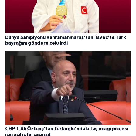
Dünya Şampiyonu Kahramanmaraş'tan! İsveç'te Türk
bayrağını göndere çektirdi
CHP'li Ali Öztunç'tan Türkoğlu'ndaki taş ocağı projesi
için acil iptal çağrısı!