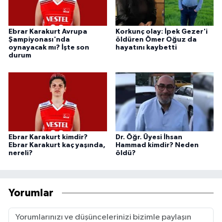
Ebrar Karakurt Avrupa
Korkunç olay: İpek Gezer'i
Şampiyonası'nda
öldüren Ömer Oğuz da
oynayacak mı? İşte son
hayatını kaybetti
durum
Ebrar Karakurt kimdir?
Dr. Öğr. Üyesi İhsan
Ebrar Karakurt kaç yaşında,
Hammad kimdir? Neden
nereli?
öldü?
Yorumlar