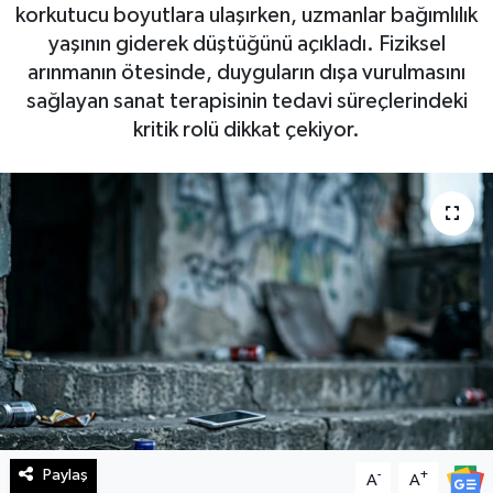
korkutucu boyutlara ulaşırken, uzmanlar bağımlılık
Haberde İnsan
yaşının giderek düştüğünü açıkladı. Fiziksel
arınmanın ötesinde, duyguların dışa vurulmasını
Kültür Sanat
sağlayan sanat terapisinin tedavi süreçlerindeki
kritik rolü dikkat çekiyor.
Magazin
Manşet Altı
Manşetler
Resmi İlan
Sağlık
Spor
Paylaş
-
+
A
A
SürManşet