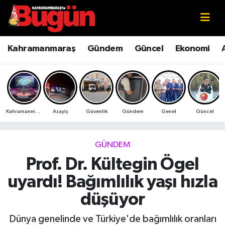
Kahramanmaraş
Kahramanmaraş Nöbetçi Eczaneler
Kahramanmaraş
Gündem
Güncel
Ekonomi
Kahramanmaraş Sokak Röportajları
Kahramanmaraş Hava Durumu
Bilim ve Teknoloji
Kahramanmaraş Namaz Vakitleri
Kahramanmaraş
Asayiş
Güvenlik
Gündem
Genel
Güncel
Çevre
Kahramanmaraş Trafik Yoğunluk Haritası
Eğitim
Süper Lig Puan Durumu ve Fikstür
GÜNDEM
Prof. Dr. Kültegin Ögel
Ekonomi
Tüm Manşetler
uyardı! Bağımlılık yaşı hızla
Genel
Son Dakika Haberleri
düşüyor
Güncel
Haber Arşivi
Dünya genelinde ve Türkiye'de bağımlılık oranları