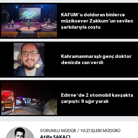
KAFUM'u dolduran binlerce
müziksever Zakkum'un sevilen
şarkılarıyla coştu
Kahramanmaraşlı genç doktor
denizde can verdi
Edirne'de 2 otomobil kavşakta
çarpıştı: 9 ağır yaralı
SORUMLU MÜDÜR / YAZI İŞLERI MÜDÜRÜ
Atilla ŞAKACI