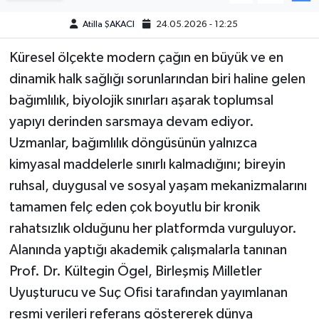
Atilla ŞAKACI
24.05.2026 - 12:25
Teknoloji
Küresel ölçekte modern çağın en büyük ve en
Yaşam
dinamik halk sağlığı sorunlarından biri haline gelen
bağımlılık, biyolojik sınırları aşarak toplumsal
KAHRAMANMARAŞ
yapıyı derinden sarsmaya devam ediyor.
Uzmanlar, bağımlılık döngüsünün yalnızca
kimyasal maddelerle sınırlı kalmadığını; bireyin
ruhsal, duygusal ve sosyal yaşam mekanizmalarını
tamamen felç eden çok boyutlu bir kronik
rahatsızlık olduğunu her platformda vurguluyor.
Alanında yaptığı akademik çalışmalarla tanınan
Prof. Dr. Kültegin Ögel, Birleşmiş Milletler
Uyuşturucu ve Suç Ofisi tarafından yayımlanan
resmi verileri referans göstererek dünya