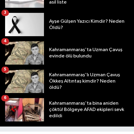
asil liste
3
Ayşe Gülşen Yazıcı Kimdir? Neden
Öldü?
4
Kahramanmaraş'ta Uzman Çavuş
evinde ölü bulundu
5
Kahramanmaraş'lı Uzman Çavuş
Ökkeş Altıntaş kimdir? Neden
öldü?
6
Kahramanmaraş'ta bina aniden
çöktü! Bölgeye AFAD ekipleri sevk
edildi