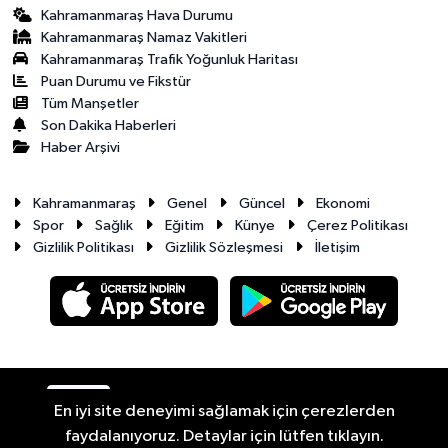
Kahramanmaraş Hava Durumu
Kahramanmaraş Namaz Vakitleri
Kahramanmaraş Trafik Yoğunluk Haritası
Puan Durumu ve Fikstür
Tüm Manşetler
Son Dakika Haberleri
Haber Arşivi
Kahramanmaraş
Genel
Güncel
Ekonomi
Spor
Sağlık
Eğitim
Künye
Çerez Politikası
Gizlilik Politikası
Gizlilik Sözleşmesi
İletişim
RSS
Copyright © 2026. Her hakkı saklıdır.
En iyi site deneyimi sağlamak için çerezlerden
faydalanıyoruz. Detaylar için lütfen tıklayın.