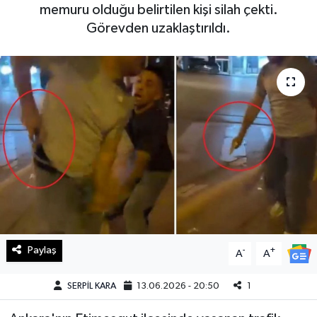
memuru olduğu belirtilen kişi silah çekti.
Haberde İnsan
Görevden uzaklaştırıldı.
Kültür Sanat
Magazin
Manşet Altı
Manşetler
Resmi İlan
Sağlık
Paylaş
-
+
A
A
Spor
SERPİL KARA
13.06.2026 - 20:50
1
SürManşet