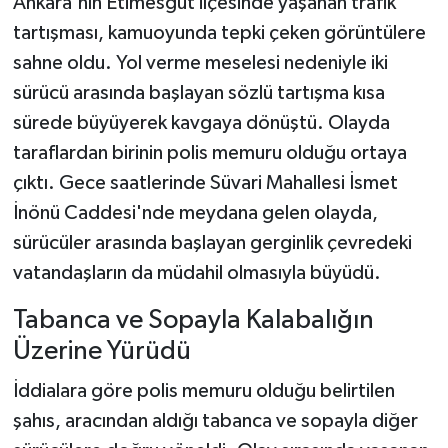
Ankara'nın Etimesgut ilçesinde yaşanan trafik
tartışması, kamuoyunda tepki çeken görüntülere
Teknoloji
sahne oldu. Yol verme meselesi nedeniyle iki
sürücü arasında başlayan sözlü tartışma kısa
Yaşam
sürede büyüyerek kavgaya dönüştü. Olayda
KAHRAMANMARAŞ
taraflardan birinin polis memuru olduğu ortaya
çıktı. Gece saatlerinde Süvari Mahallesi İsmet
İnönü Caddesi'nde meydana gelen olayda,
sürücüler arasında başlayan gerginlik çevredeki
vatandaşların da müdahil olmasıyla büyüdü.
Tabanca ve Sopayla Kalabalığın
Üzerine Yürüdü
İddialara göre polis memuru olduğu belirtilen
şahıs, aracından aldığı tabanca ve sopayla diğer