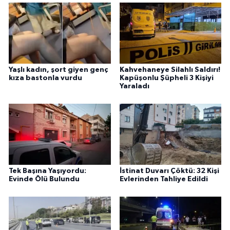
Yaşlı kadın, şort giyen genç
Kahvehaneye Silahlı Saldırı!
kıza bastonla vurdu
Kapüşonlu Şüpheli 3 Kişiyi
Yaraladı
Tek Başına Yaşıyordu:
İstinat Duvarı Çöktü: 32 Kişi
Evinde Ölü Bulundu
Evlerinden Tahliye Edildi