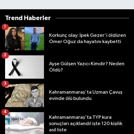
Trend Haberler
1
Korkunç olay: İpek Gezer'i öldüren
Ömer Oğuz da hayatını kaybetti
2
Ayşe Gülşen Yazıcı Kimdir? Neden
Öldü?
3
Kahramanmaraş'ta Uzman Çavuş
evinde ölü bulundu
4
Kahramanmaraş'ta TYP kura
sonuçları açıklandı! işte 120 kişilik
asil liste