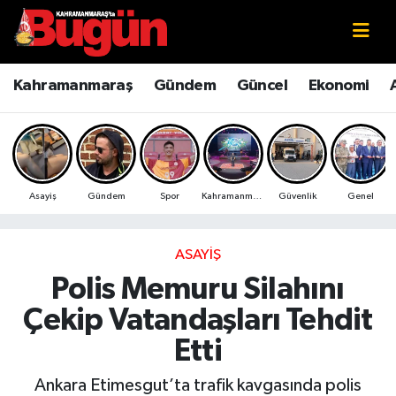
Kahramanmaraş
Kahramanmaraş Nöbetçi Eczaneler
Kahramanmaraş
Gündem
Güncel
Ekonomi
Kahramanmaraş Sokak Röportajları
Kahramanmaraş Hava Durumu
Bilim ve Teknoloji
Kahramanmaraş Namaz Vakitleri
Asayiş
Gündem
Spor
Kahramanmaraş
Güvenlik
Genel
Çevre
Kahramanmaraş Trafik Yoğunluk Haritası
Eğitim
Süper Lig Puan Durumu ve Fikstür
ASAYIŞ
Polis Memuru Silahını
Ekonomi
Tüm Manşetler
Çekip Vatandaşları Tehdit
Genel
Son Dakika Haberleri
Etti
Güncel
Haber Arşivi
Ankara Etimesgut’ta trafik kavgasında polis