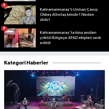
5
Kahramanmaraş'lı Uzman Çavuş
Ökkeş Altıntaş kimdir? Neden
öldü?
6
Kahramanmaraş'ta bina aniden
çöktü! Bölgeye AFAD ekipleri sevk
edildi
Kategori Haberler