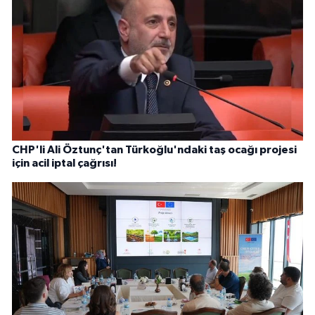
CHP'li Ali Öztunç'tan Türkoğlu'ndaki taş ocağı projesi
için acil iptal çağrısı!