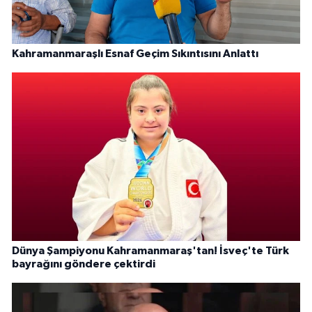
Kahramanmaraşlı Esnaf Geçim Sıkıntısını Anlattı
Dünya Şampiyonu Kahramanmaraş'tan! İsveç'te Türk
bayrağını göndere çektirdi