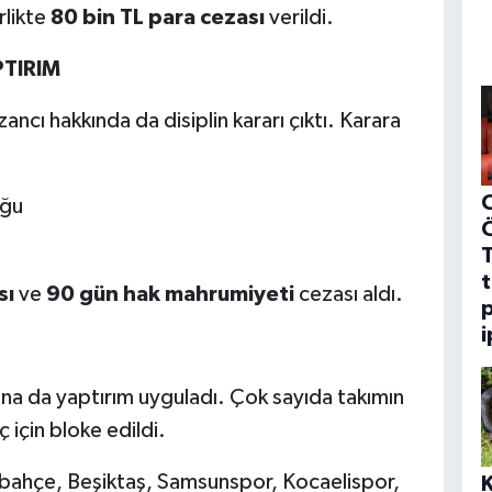
irlikte
80 bin TL para cezası
verildi.
TIRIM
ı hakkında da disiplin kararı çıktı. Karara
C
uğu
t
sı
ve
90 gün hak mahrumiyeti
cezası aldı.
p
i
rına da yaptırım uyguladı. Çok sayıda takımın
ç için bloke edildi.
bahçe, Beşiktaş, Samsunspor, Kocaelispor,