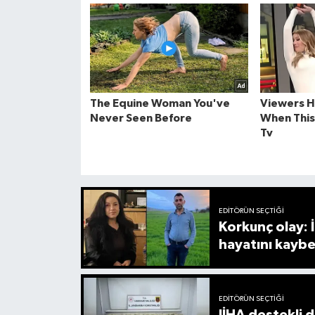
EDITÖRÜN SEÇTIĞI
Korkunç olay:
hayatını kaybe
EDITÖRÜN SEÇTIĞI
JİHA destekli 