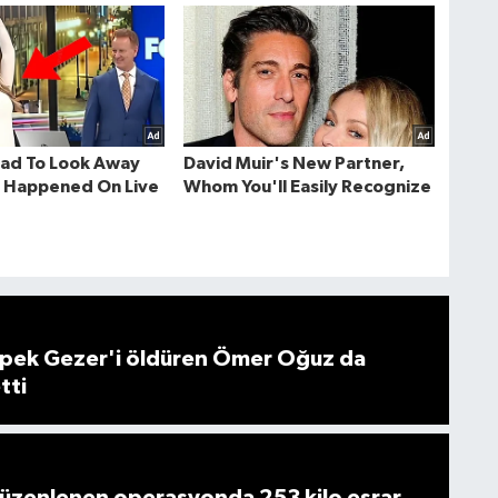
 İpek Gezer'i öldüren Ömer Oğuz da
tti
düzenlenen operasyonda 253 kilo esrar