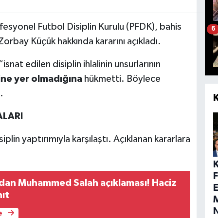
esyonel Futbol Disiplin Kurulu (PFDK), bahis
6
 Zorbay Küçük hakkında kararını açıkladı.
nat edilen disiplin ihlalinin unsurlarının
ine yer olmadığına
hükmetti. Böylece
.
ALARI
plin yaptırımıyla karşılaştı. Açıklanan kararlara
dan Muhammed Salah açıklaması! Haciz
E
nıt
M
e