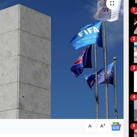
1
2
3
4
-
+
A
A
5