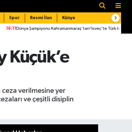
Spor
Resmi İlan
Künye
İletişim
Şampiyonu Kahramanmaraş'tan! İsveç'te Türk bayrağını göndere çekt
ay Küçük’e
 ceza verilmesine yer
aları ve çeşitli disiplin