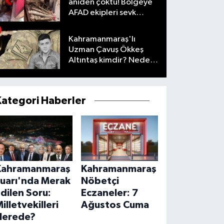
aniden çöktü! Bölgeye
AFAD ekipleri sevk
edildi
Kahramanmaraş'lı
Uzman Çavuş Ökkeş
Altıntaş kimdir? Neden
öldü?
Kategori Haberler
Kahramanmaraş
Kahramanmaraş
Fuarı'nda Merak
Nöbetçi
dilen Soru:
Eczaneler: 7
illetvekilleri
Ağustos Cuma
Nerede?