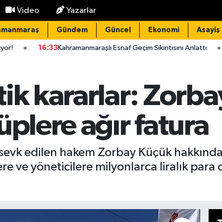
Video
Yazarlar
amanmaraş
Gündem
Güncel
Ekonomi
Asayiş
:33
Kahramanmaraşlı Esnaf Geçim Sıkıntısını Anlattı
16:11
Dünya 
ik kararlar: Zorb
üplere ağır fatura
ne sevk edilen hakem Zorbay Küçük hakkında
 ve yöneticilere milyonlarca liralık para cez