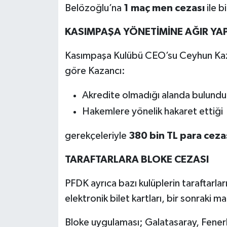
Belözoğlu’na
1 maç men cezası
ile b
KASIMPAŞA YÖNETİMİNE AĞIR YAP
Kasımpaşa Kulübü CEO’su Ceyhun Kazanc
göre Kazancı:
Akredite olmadığı alanda bulund
Hakemlere yönelik hakaret ettiği
gerekçeleriyle
380 bin TL para ceza
TARAFTARLARA BLOKE CEZASI
PFDK ayrıca bazı kulüplerin taraftarla
elektronik bilet kartları, bir sonraki ma
Bloke uygulaması; Galatasaray, Fener