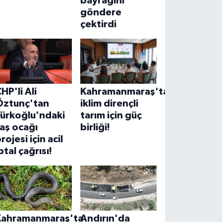
bayrağını
göndere
çektirdi
HP'li Ali
Kahramanmaraş'ta
Öztunç'tan
iklim dirençli
Türkoğlu'ndaki
tarım için güç
aş ocağı
birliği!
rojesi için acil
ptal çağrısı!
Kahramanmaraş'ta
Andırın'da