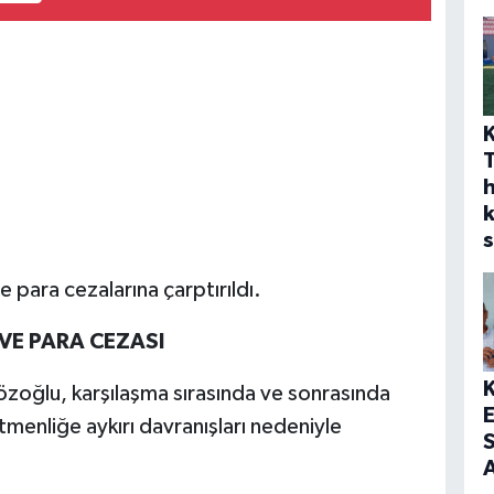
h
s
yle para cezalarına çarptırıldı.
VE PARA CEZASI
zoğlu, karşılaşma sırasında ve sonrasında
menliğe aykırı davranışları nedeniyle
S
A