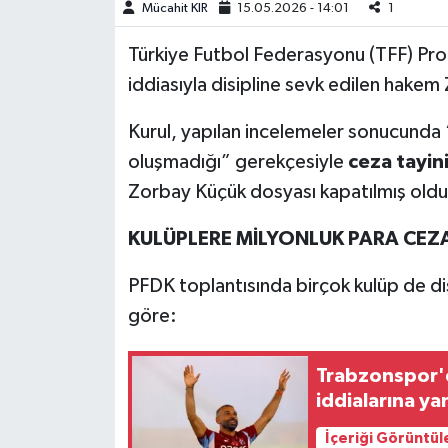
Mücahit KIR
15.05.2026 - 14:01
1
Teknoloji
Türkiye Futbol Federasyonu (TFF) Prof
iddiasıyla disipline sevk edilen hakem
Yaşam
Kurul, yapılan incelemeler sonucunda “is
KAHRAMANMARAŞ
oluşmadığı” gerekçesiyle
ceza tayin
Zorbay Küçük dosyası kapatılmış oldu
KULÜPLERE MİLYONLUK PARA CEZ
PFDK toplantısında birçok kulüp de disi
göre:
Trabzonspor'
iddialarına ya
İçeriği Görüntül