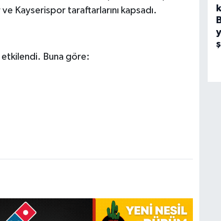
k
e Kayserispor taraftarlarını kapsadı.
y
n etkilendi. Buna göre: