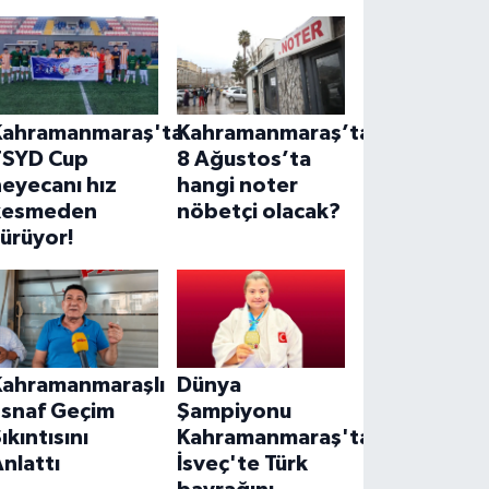
Kahramanmaraş'ta
Kahramanmaraş’ta
TSYD Cup
8 Ağustos’ta
eyecanı hız
hangi noter
kesmeden
nöbetçi olacak?
ürüyor!
Kahramanmaraşlı
Dünya
Esnaf Geçim
Şampiyonu
ıkıntısını
Kahramanmaraş'tan!
nlattı
İsveç'te Türk