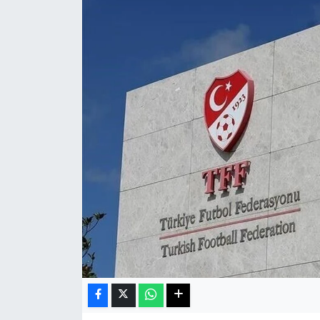
Haberde İnsan
Kültür Sanat
Magazin
Manşet Altı
Manşetler
Resmi İlan
Sağlık
Spor
SürManşet