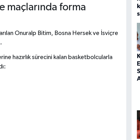
re maçlarında forma
s
arılan Onuralp Bitim, Bosna Hersek ve İsviçre
.
rine hazırlık sürecini kalan basketbolcularla
dı:
S
A