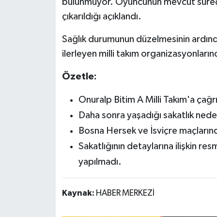
bulunmuyor. Oyuncunun mevcut süreçt
çıkarıldığı açıklandı.
Sağlık durumunun düzelmesinin ardında
ilerleyen milli takım organizasyonları
Özetle:
Onuralp Bitim A Milli Takım'a çağrı
Daha sonra yaşadığı sakatlık nede
Bosna Hersek ve İsviçre maçları
Sakatlığının detaylarına ilişkin re
yapılmadı.
Kaynak:
HABER MERKEZİ