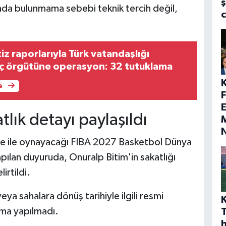
ş
ımda bulunmama sebebi teknik tercih değil,
z raporlarıyla Türk vatandaşlığı
ç örgütüne operasyon: 32 tutuklama
e
E
lık detayı paylaşıldı
M
çre ile oynayacağı FIBA 2027 Basketbol Dünya
pılan duyuruda, Onuralp Bitim'in sakatlığı
irtildi.
eya sahalara dönüş tarihiyle ilgili resmi
lama yapılmadı.
h