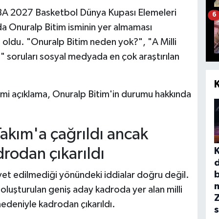
FIBA 2027 Basketbol Dünya Kupası Elemeleri
6
 Onuralp Bitim isminin yer almaması
ldu. "Onuralp Bitim neden yok?", "A Milli
" soruları sosyal medyada en çok araştırılan
resmi açıklama, Onuralp Bitim'in durumu hakkında
.
Takım'a çağrıldı ancak
drodan çıkarıldı
b
avet edilmediği yönündeki iddialar doğru değil.
luşturulan geniş aday kadroda yer alan milli
edeniyle kadrodan çıkarıldı.
s