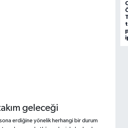
C
t
p
i
 takım geleceği
n sona erdiğine yönelik herhangi bir durum