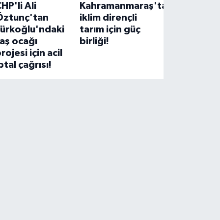
HP'li Ali
Kahramanmaraş'ta
Öztunç'tan
iklim dirençli
Türkoğlu'ndaki
tarım için güç
aş ocağı
birliği!
rojesi için acil
ptal çağrısı!