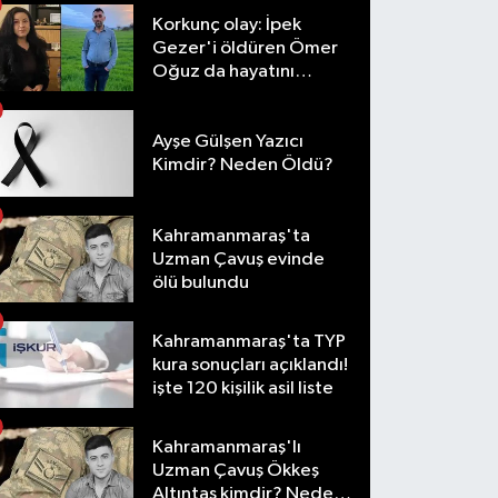
Korkunç olay: İpek
Gezer'i öldüren Ömer
Oğuz da hayatını
kaybetti
Ayşe Gülşen Yazıcı
Kimdir? Neden Öldü?
Kahramanmaraş'ta
Uzman Çavuş evinde
ölü bulundu
Kahramanmaraş'ta TYP
kura sonuçları açıklandı!
işte 120 kişilik asil liste
Kahramanmaraş'lı
Uzman Çavuş Ökkeş
Altıntaş kimdir? Neden