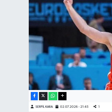
Haberde İnsan
Kültür Sanat
Magazin
Manşet Altı
Manşetler
Resmi İlan
Sağlık
Spor
SERPİL KARA
02.07.2026 - 21:45
1
SürManşet