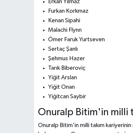
Erkan Yılmaz
Furkan Korkmaz
Kenan Sipahi
Malachi Flynn
Ömer Faruk Yurtseven
Sertaç Şanlı
Şehmus Hazer
Tarık Biberoviç
Yiğit Arslan
Yiğit Onan
Yiğitcan Saybir
Onuralp Bitim'in milli
Onuralp Bitim'in milli takım kariyerini