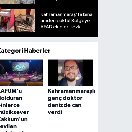
öldü?
Kahramanmaraş'ta bina
aniden çöktü! Bölgeye
AFAD ekipleri sevk
edildi
Kategori Haberler
KAFUM'u
Kahramanmaraşlı
dolduran
genç doktor
inlerce
denizde can
müziksever
verdi
Zakkum'un
evilen