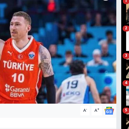
1
2
3
4
-
+
A
A
5