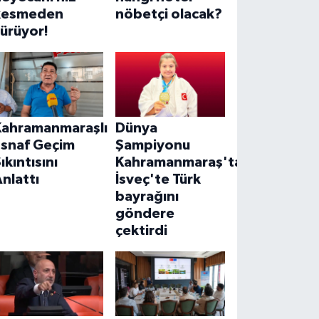
kesmeden
nöbetçi olacak?
ürüyor!
Kahramanmaraşlı
Dünya
Esnaf Geçim
Şampiyonu
ıkıntısını
Kahramanmaraş'tan!
nlattı
İsveç'te Türk
bayrağını
göndere
çektirdi