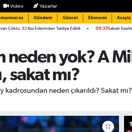
Video
Yazarlar
amanmaraş
Gündem
Güncel
Ekonomi
Asayiş
şi Evlerinden Tahliye Edildi
09:33
Sabah Saatlerinde Zincirleme 
 neden yok? A Mil
, sakat mı?
ay kadrosundan neden çıkarıldı? Sakat mı? 