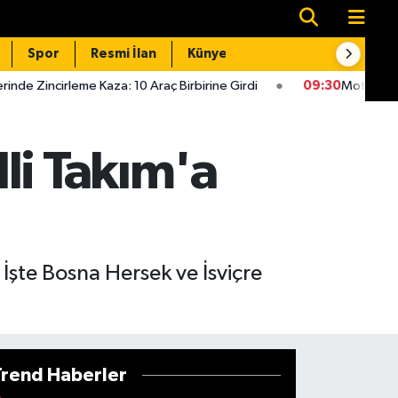
Spor
Resmi İlan
Künye
İletişim
Kaza: 10 Araç Birbirine Girdi
09:30
Motosiklet Kazası: 25 Yaş
li Takım'a
İşte Bosna Hersek ve İsviçre
Trend Haberler