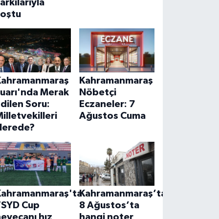
arkılarıyla
coştu
Kahramanmaraş
Kahramanmaraş
Fuarı'nda Merak
Nöbetçi
dilen Soru:
Eczaneler: 7
illetvekilleri
Ağustos Cuma
Nerede?
Kahramanmaraş'ta
Kahramanmaraş’ta
TSYD Cup
8 Ağustos’ta
eyecanı hız
hangi noter