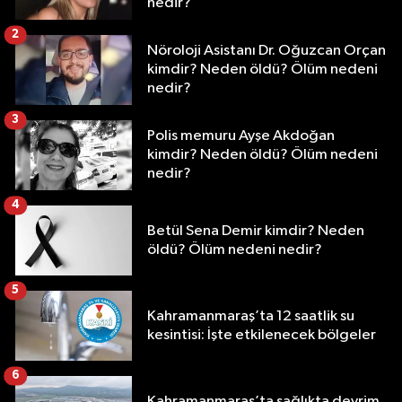
nedir?
2
Nöroloji Asistanı Dr. Oğuzcan Orçan
kimdir? Neden öldü? Ölüm nedeni
nedir?
3
Polis memuru Ayşe Akdoğan
kimdir? Neden öldü? Ölüm nedeni
nedir?
4
Betül Sena Demir kimdir? Neden
öldü? Ölüm nedeni nedir?
5
Kahramanmaraş’ta 12 saatlik su
kesintisi: İşte etkilenecek bölgeler
6
Kahramanmaraş’ta sağlıkta devrim