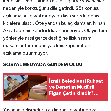
kendisini tehdit altında hissettiğini ve yaşananlar
nedeniyle korktuğunu dile getirdi. Söz konusu
açıklamalar sosyal medyada kısa sürede geniş
kitlelere ulaştı. Öte yandan bu açıklamalar, Nihan
Akçatepe'nin kendi iddialarını içeriyor. Olayın tüm
yönleriyle nasıl gerçekleştiğine ilişkin resmi
makamlar tarafından yapılmış kapsamlı bir
açıklama bulunmuyor.
SOSYAL MEDYADA GÜNDEM OLDU
İzmit Belediyesi Ruhsat
ve Denetim Müdürü
Figan Çetin kimdir?
Soruşturmada adı
neden gündeme geldi?
Yaşanan gelişmelerin ardından sosyal medya