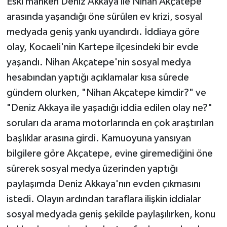
Eski manken Deniz Akkaya ile Nihan Akçatepe
arasında yaşandığı öne sürülen ev krizi, sosyal
Teknoloji
medyada geniş yankı uyandırdı. İddiaya göre
olay, Kocaeli'nin Kartepe ilçesindeki bir evde
Yaşam
yaşandı. Nihan Akçatepe'nin sosyal medya
KAHRAMANMARAŞ
hesabından yaptığı açıklamalar kısa sürede
gündem olurken, "Nihan Akçatepe kimdir?" ve
"Deniz Akkaya ile yaşadığı iddia edilen olay ne?"
soruları da arama motorlarında en çok araştırılan
başlıklar arasına girdi. Kamuoyuna yansıyan
bilgilere göre Akçatepe, evine giremediğini öne
sürerek sosyal medya üzerinden yaptığı
paylaşımda Deniz Akkaya'nın evden çıkmasını
istedi. Olayın ardından taraflara ilişkin iddialar
sosyal medyada geniş şekilde paylaşılırken, konu