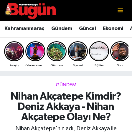
Kahramanmaraş
Kahramanmaraş Nöbetçi Eczaneler
Kahramanmaraş
Gündem
Güncel
Ekonomi
Kahramanmaraş Sokak Röportajları
Kahramanmaraş Hava Durumu
Bilim ve Teknoloji
Kahramanmaraş Namaz Vakitleri
Asayiş
Kahramanmaraş
Gündem
Siyaset
Eğitim
Spor
Çevre
Kahramanmaraş Trafik Yoğunluk Haritası
Eğitim
Süper Lig Puan Durumu ve Fikstür
GÜNDEM
Nihan Akçatepe Kimdir?
Ekonomi
Tüm Manşetler
Deniz Akkaya - Nihan
Genel
Son Dakika Haberleri
Akçatepe Olayı Ne?
Güncel
Haber Arşivi
Nihan Akçatepe'nin adı, Deniz Akkaya ile