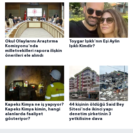
Okul Olaylarını Araştırma
Toygar Işıklı'nın Eşi Aylin
Komisyonu'nda
Işıklı Kimdir?
milletvekilleri rapora ilişkin
önerileri ele alındı
Kapeks Kimya ne iş yapıyor?
44 kişinin öldüğü Said Bey
Kapeks Kimya kimin, hangi
Sitesi'nde ikinci yapı
alanlarda faaliyet
denetim şirketinin 3
gösteriyor?
yetkilisine dava