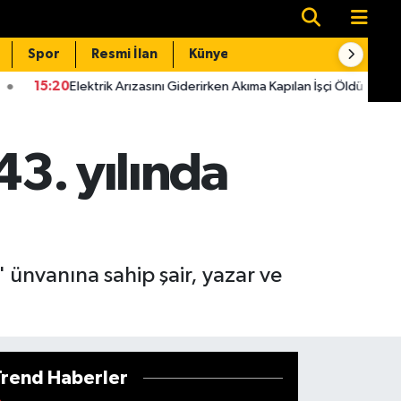
Spor
Resmi İlan
Künye
İletişim
lektrik Arızasını Giderirken Akıma Kapılan İşçi Öldü
15:14
Kahram
43. yılında
" ünvanına sahip şair, yazar ve
Trend Haberler