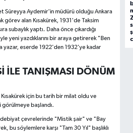
b
t Süreyya Aydemir'in müdürü olduğu Ankara
ak görev alan Kısakürek, 1931'de Taksim
s
 sıra subaylık yaptı. Daha önce çıkardığı
ş
yle yeni yazdıklarını bir araya getirerek "Ben
sta yazar, eserde 1922'den 1932'ye kadar
İ İLE TANIŞMASI DÖNÜM
ısakürek için bu tarih bir milat oldu ve
ri görülmeye başlandı.
ebiyat çevrelerinde "Mistik şair" ve "Bay
ek, bu söylemlere karşı "Tam 30 Yıl" başlıklı