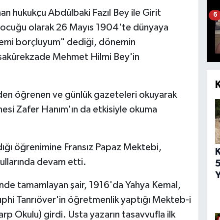
an hukukçu Abdülbaki Fazıl Bey ile Girit
6
n çocuğu olarak 26 Mayıs 1904'te dünyaya
yemi borçluyum" dediği, dönemin
ısakürekzade Mehmet Hilmi Bey'in
en öğrenen ve günlük gazeteleri okuyarak
esi Zafer Hanım'ın da etkisiyle okuma
ığı öğrenimine Fransız Papaz Mektebi,
ullarında devam etti.
5
Y
nde tamamlayan şair, 1916'da Yahya Kemal,
hi Tanrıöver'in öğretmenlik yaptığı Mekteb-i
p Okulu) girdi. Usta yazarın tasavvufla ilk