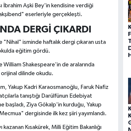
 İbrahim Aşki Bey'in kendisine verdiği
akşibend" eserleriyle gerçekleşti.
INDA DERGİ ÇIKARDI
F
 ve "Nihal" isminde haftalık dergi çıkaran usta
 okulda eğitim gördü.
e William Shakespeare'in de aralarında
orijinal dilinde okudu.
m, Yakup Kadri Karaosmanoğlu, Faruk Nafiz
çılarla tanıştığı Darülfünun Edebiyat
 başladı, Ziya Gökalp'in kurduğu, Yakup
 Mecmua" dergisinde ilk kez şiiri yayımlandı.
ı kazanan Kısakürek, Milli Eğitim Bakanlığı