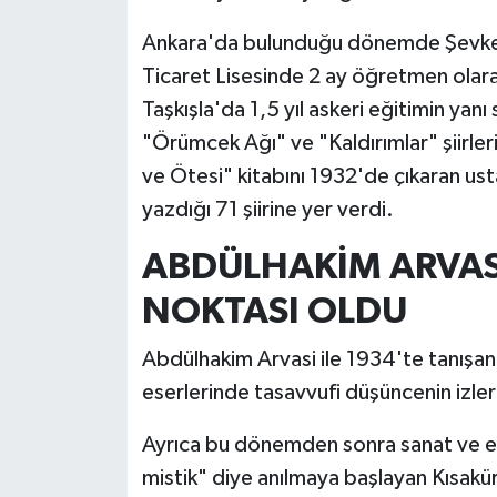
Ankara'da bulunduğu dönemde Şevke
Ticaret Lisesinde 2 ay öğretmen olar
Taşkışla'da 1,5 yıl askeri eğitimin yanı
"Örümcek Ağı" ve "Kaldırımlar" şiirleri
ve Ötesi" kitabını 1932'de çıkaran u
yazdığı 71 şiirine yer verdi.
ABDÜLHAKİM ARVAS
NOKTASI OLDU
Abdülhakim Arvasi ile 1934'te tanışan K
eserlerinde tasavvufi düşüncenin izle
Ayrıca bu dönemden sonra sanat ve ed
mistik" diye anılmaya başlayan Kısakür