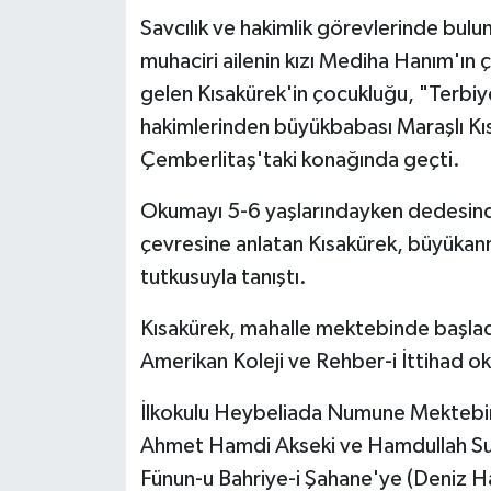
Savcılık ve hakimlik görevlerinde bulun
Teknoloji
muhaciri ailenin kızı Mediha Hanım'ı
gelen Kısakürek'in çocukluğu, "Terbi
Yaşam
hakimlerinden büyükbabası Maraşlı K
Çemberlitaş'taki konağında geçti.
KAHRAMANMARAŞ
Okumayı 5-6 yaşlarındayken dedesind
çevresine anlatan Kısakürek, büyükann
tutkusuyla tanıştı.
Kısakürek, mahalle mektebinde başlad
Amerikan Koleji ve Rehber-i İttihad ok
İlkokulu Heybeliada Numune Mektebi
Ahmet Hamdi Akseki ve Hamdullah Sup
Fünun-u Bahriye-i Şahane'ye (Deniz Har