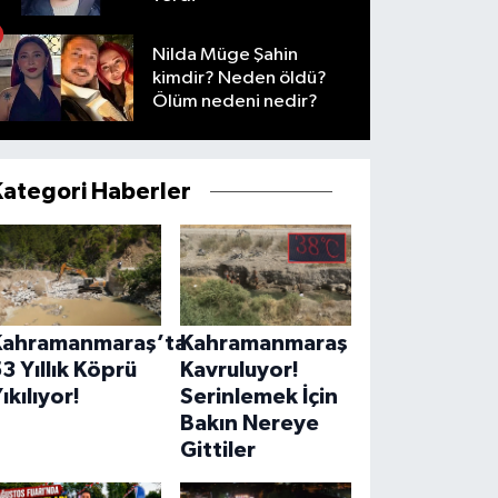
Nilda Müge Şahin
kimdir? Neden öldü?
Ölüm nedeni nedir?
Kategori Haberler
Kahramanmaraş’ta
Kahramanmaraş
3 Yıllık Köprü
Kavruluyor!
ıkılıyor!
Serinlemek İçin
Bakın Nereye
Gittiler