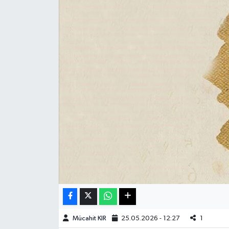
Haberde İnsan
Kültür Sanat
Magazin
Manşet Altı
Manşetler
Resmi İlan
Sağlık
Spor
Mücahit KIR
25.05.2026 - 12:27
1
SürManşet