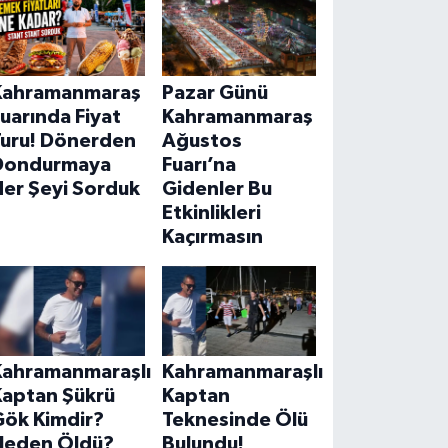
Kahramanmaraş
Pazar Günü
uarında Fiyat
Kahramanmaraş
Turu! Dönerden
Ağustos
Dondurmaya
Fuarı’na
Her Şeyi Sorduk
Gidenler Bu
Etkinlikleri
Kaçırmasın
Kahramanmaraşlı
Kahramanmaraşlı
Kaptan Şükrü
Kaptan
Gök Kimdir?
Teknesinde Ölü
Neden Öldü?
Bulundu!