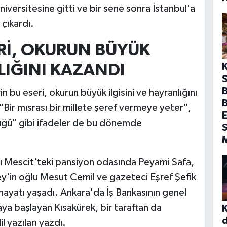
versitesine gitti ve bir sene sonra İstanbul'a
 çıkardı.
Rİ, OKURUN BÜYÜK
LIĞINI KAZANDI
S
B
n bu eseri, okurun büyük ilgisini ve hayranlığını
"Bir mısrası bir millete şeref vermeye yeter",
E
yüğü" gibi ifadeler de bu dönemde
S
alı Mescit'teki pansiyon odasında Peyami Safa,
ey'in oğlu Mesut Cemil ve gazeteci Eşref Şefik
 hayatı yaşadı. Ankara'da İş Bankasının genel
a başlayan Kısakürek, bir taraftan da
l yazıları yazdı.