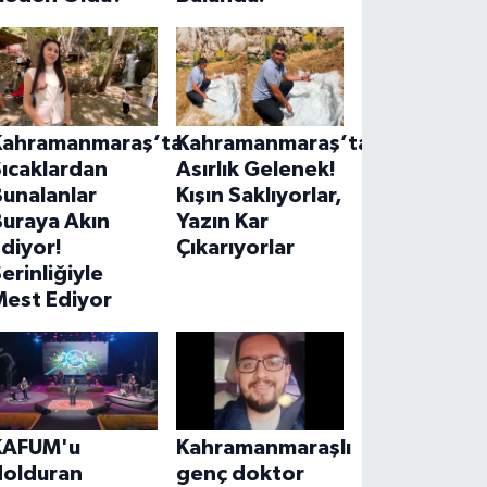
Kahramanmaraş’ta
Kahramanmaraş’ta
ıcaklardan
Asırlık Gelenek!
unalanlar
Kışın Saklıyorlar,
Buraya Akın
Yazın Kar
diyor!
Çıkarıyorlar
erinliğiyle
Mest Ediyor
KAFUM'u
Kahramanmaraşlı
dolduran
genç doktor