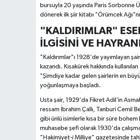
bursuyla 20 yaşında Paris Sorbonne Üni
dönerek ilk şiir kitabı "Örümcek Ağı"nı
"KALDIRIMLAR" ESE
İLGİSİNİ VE HAYRAN
"Kaldırımlar"ı 1928'de yayımlayan şairi
kazandı. Kısakürek hakkında kullanılan 
"Şimdiye kadar gelen şairlerin en bü
yoğunlaşmaya başladı.
Usta şair, 1929'da Fikret Adil'in Asm
ressam İbrahim Çallı, Tanburi Cemil B
gibi ünlü isimlerle kısa bir süre bohem
muhasebe şefi olarak 1930'da çalışmay
"Hakimiyet-i Milliye" gazetesinde tahli