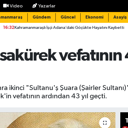
Video
Yazarlar
amanmaraş
Gündem
Güncel
Ekonomi
Asayiş
manmaraşlı İşçi Adana’daki Göçükte Hayatını Kaybetti
15:20
E
ısakürek vefatının 
a ikinci "Sultanu'ş Şuara (Şairler Sultanı)
'in vefatının ardından 43 yıl geçti.