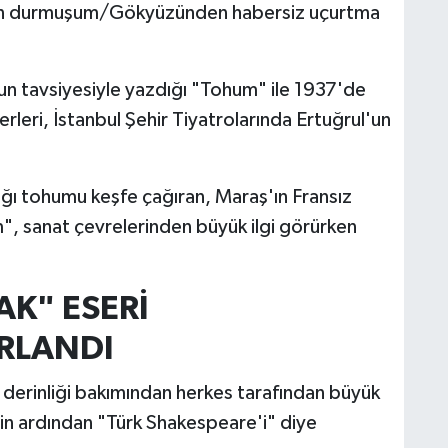
, ben durmuşum/Gökyüzünden habersiz uçurtma
un tavsiyesiyle yazdığı "Tohum" ile 1937'de
leri, İstanbul Şehir Tiyatrolarında Ertuğrul'un
ığı tohumu keşfe çağıran, Maraş'ın Fransız
", sanat çevrelerinden büyük ilgi görürken
K" ESERİ
RLANDI
 derinliği bakımından herkes tarafından büyük
in ardından "Türk Shakespeare'i" diye