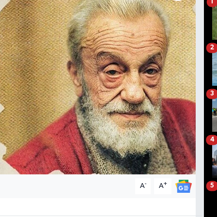
1
2
3
4
-
+
A
A
5