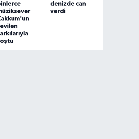
inlerce
denizde can
müziksever
verdi
Zakkum'un
evilen
arkılarıyla
coştu