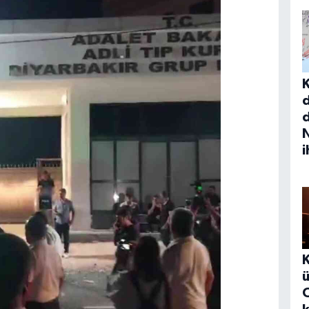
d
N
i
ü