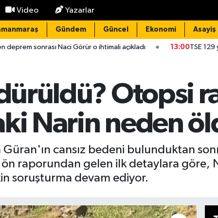
Video
Yazarlar
amanmaraş
Gündem
Güncel
Ekonomi
Asayiş
Görür o ihtimali açıkladı
13:00
TSE 129 yeni personel alacak! İş
ldürüldü? Otopsi ra
aki Narin neden ö
in Güran'ın cansız bedeni bulunduktan so
 tıp ön raporundan gelen ilk detaylara göre
kin soruşturma devam ediyor.