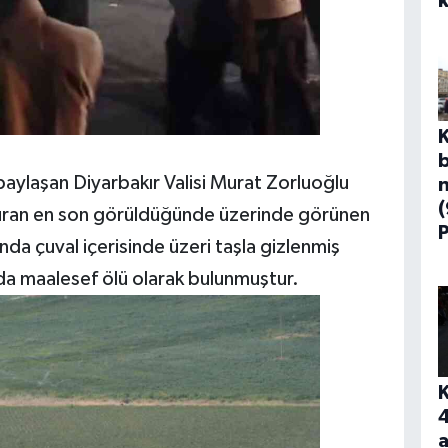
ı paylaşan Diyarbakır Valisi Murat Zorluoğlu
Güran en son görüldüğünde üzerinde görünen
ında çuval içerisinde üzeri taşla gizlenmiş
da maalesef ölü olarak bulunmuştur.
a