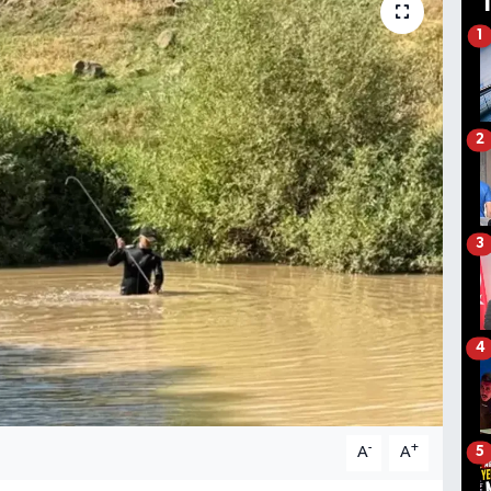
1
2
3
4
-
+
A
A
5