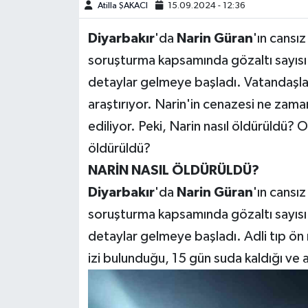
Atilla ŞAKACI
15.09.2024 - 12:36
Teknoloji
Diyarbakır
'da
Narin Güran
'ın cansı
soruşturma kapsamında gözaltı sayısı 2
Yaşam
detaylar gelmeye başladı. Vatandaşlar
KAHRAMANMARAŞ
araştırıyor. Narin'in cenazesi ne zama
ediliyor. Peki, Narin nasıl öldürüldü? 
öldürüldü?
NARİN NASIL ÖLDÜRÜLDÜ?
Diyarbakır
'da
Narin Güran
'ın cansı
soruşturma kapsamında gözaltı sayısı 2
detaylar gelmeye başladı. Adli tıp ö
izi bulunduğu, 15 gün suda kaldığı ve a