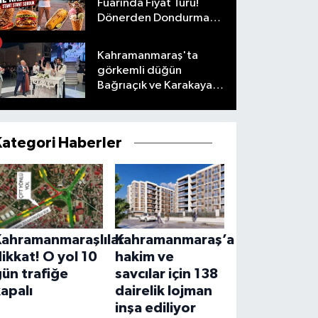
Fuarında Fiyat Turu!
Dönerden Dondurmaya
Her Şeyi Sorduk
Kahramanmaraş'ta
görkemli düğün
Bağrıaçık ve Karakaya
ailelerinin mutlu günü
Kategori Haberler
Kahramanmaraşlılar
Kahramanmaraş’a
ikkat! O yol 10
hakim ve
ün trafiğe
savcılar için 138
apalı
dairelik lojman
inşa ediliyor