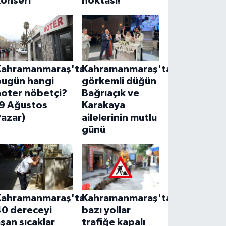
konseri
noktası!
Kahramanmaraş'ta
Kahramanmaraş'ta
bugün hangi
görkemli düğün
noter nöbetçi?
Bağrıaçık ve
(9 Ağustos
Karakaya
Pazar)
ailelerinin mutlu
günü
Kahramanmaraş'ta
Kahramanmaraş'ta
40 dereceyi
bazı yollar
şan sıcaklar
trafiğe kapalı