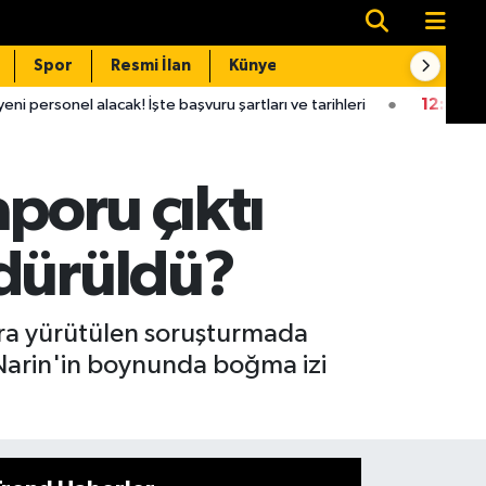
Spor
Resmi İlan
Künye
İletişim
te başvuru şartları ve tarihleri
12:50
Adana'daki tünel göçüğün
poru çıktı
ldürüldü?
nra yürütülen soruşturmada
, Narin'in boynunda boğma izi