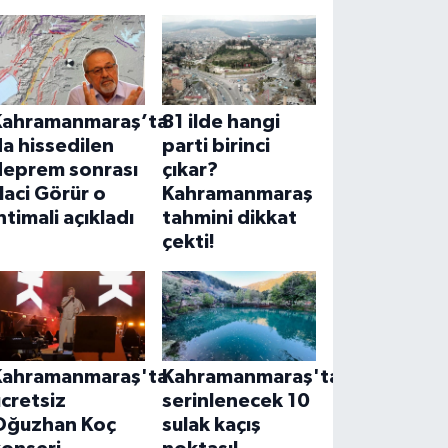
Kahramanmaraş’ta
81 ilde hangi
a hissedilen
parti birinci
deprem sonrası
çıkar?
aci Görür o
Kahramanmaraş
htimali açıkladı
tahmini dikkat
çekti!
Kahramanmaraş'ta
Kahramanmaraş'ta
cretsiz
serinlenecek 10
Oğuzhan Koç
sulak kaçış