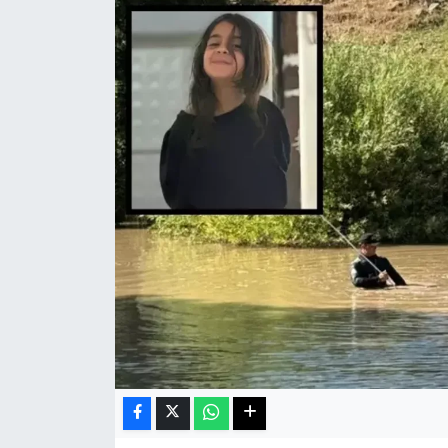
Haberde İnsan
Kültür Sanat
Magazin
Manşet Altı
Manşetler
Resmi İlan
Sağlık
Spor
SürManşet