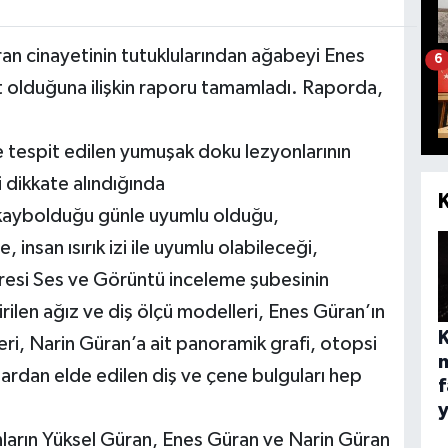
üran cinayetinin tutuklularından ağabeyi Enes
6
ait olduğuna ilişkin raporu tamamladı. Raporda,
e tespit edilen yumuşak doku lezyonlarının
i dikkate alındığında
 kaybolduğu günle uyumlu olduğu,
insan ısırık izi ile uyumlu olabileceği,
airesi Ses ve Görüntü inceleme şubesinin
rilen ağız ve diş ölçü modelleri, Enes Güran’ın
leri, Narin Güran’a ait panoramik grafi, otopsi
lardan elde edilen diş ve çene bulguları hep
f
ların Yüksel Güran, Enes Güran ve Narin Güran