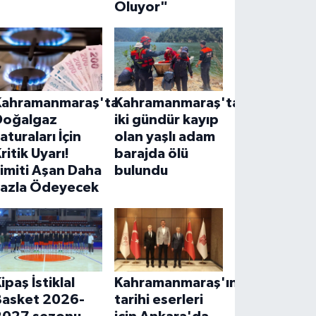
Oluyor"
Kahramanmaraş'ta
Kahramanmaraş'ta
Doğalgaz
iki gündür kayıp
aturaları İçin
olan yaşlı adam
ritik Uyarı!
barajda ölü
imiti Aşan Daha
bulundu
Fazla Ödeyecek
ipaş İstiklal
Kahramanmaraş'ın
Basket 2026-
tarihi eserleri