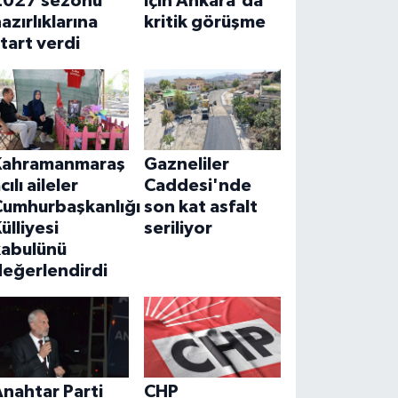
2027 sezonu
için Ankara'da
azırlıklarına
kritik görüşme
tart verdi
Kahramanmaraş
Gazneliler
cılı aileler
Caddesi'nde
Cumhurbaşkanlığı
son kat asfalt
ülliyesi
seriliyor
kabulünü
değerlendirdi
nahtar Parti
CHP