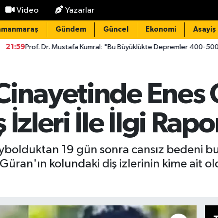
Video
Yazarlar
amanmaraş
Gündem
Güncel
Ekonomi
Asayiş
. Mustafa Kumral: "Bu Büyüklükte Depremler 400-500 Yılda Bir Oluyor
Cinayetinde Enes 
İzleri İle İlgi Rapor
 kaybolduktan 19 gün sonra cansız bedeni b
üran'ın kolundaki diş izlerinin kime ait o