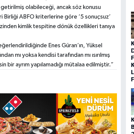
 getirilmiş olabileceği, ancak söz konusu
i Birliği ABFO kriterlerine göre ‘5 sonuçsuz’
zinden kimlik tespitine dönük özellikleri tanıya
eğerlendirildiğinde Enes Güran’ın, Yüksel
ndan mı yoksa kendisi tarafından mı ısırılmış
F
in bir ayrım yapılamadığı mütalaa edilmiştir.”
K
L
K