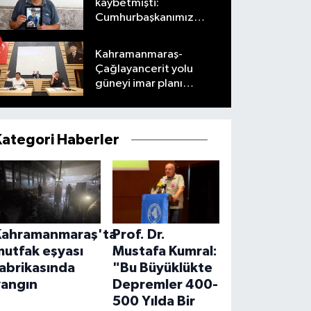
kaybetmişti:
Cumhurbaşkanımız
taleplerimizi olumlu
karşıladı
Kahramanmaraş-
Çağlayancerit yolu
güneyi imar planı
masaya yatırıldı
Kategori Haberler
Kahramanmaraş'ta
Prof. Dr.
mutfak eşyası
Mustafa Kumral:
abrikasında
"Bu Büyüklükte
yangın
Depremler 400-
500 Yılda Bir