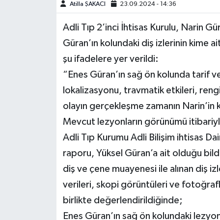
Atilla ŞAKACI
23.09.2024 - 14:36
Teknoloji
Adli Tıp 2’inci İhtisas Kurulu, Narin G
Güran’ın kolundaki diş izlerinin kime 
Yaşam
şu ifadelere yer verildi:
KAHRAMANMARAŞ
“Enes Güran’ın sağ ön kolunda tarif v
lokalizasyonu, travmatik etkileri, reng
olayın gerçekleşme zamanın Narin’in
Mevcut lezyonların görünümü itibariyle, 
Adli Tıp Kurumu Adli Bilişim ihtisas D
raporu, Yüksel Güran’a ait olduğu bildi
diş ve çene muayenesi ile alınan diş iz
verileri, skopi görüntüleri ve fotoğraf
birlikte değerlendirildiğinde;
Enes Güran’ın sağ ön kolundaki lezyon