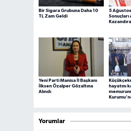
Bir Sigara Grubuna Daha 10
5 Ağustos
TL Zam Geldi
Sonuçları 
Kazandıra
Yeni Parti Manisa İl Başkanı
Küçükçek
İlksen Özalper Gözaltına
hayatını 
Alındı
memurunun
Kurumu'nd
Yorumlar