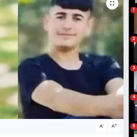
1
2
3
4
-
+
A
A
5