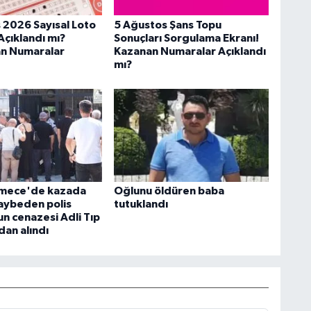
 2026 Sayısal Loto
5 Ağustos Şans Topu
Açıklandı mı?
Sonuçları Sorgulama Ekranı!
n Numaralar
Kazanan Numaralar Açıklandı
mı?
mece'de kazada
Oğlunu öldüren baba
kaybeden polis
tutuklandı
 cenazesi Adli Tıp
an alındı