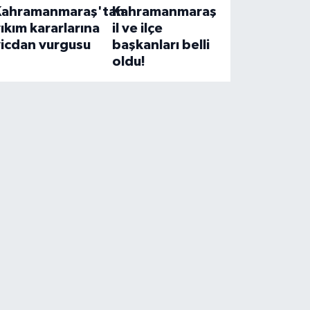
Kahramanmaraş'tan
Kahramanmaraş
ıkım kararlarına
il ve ilçe
vicdan vurgusu
başkanları belli
oldu!