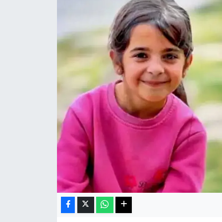
Haberde İnsan
Kültür Sanat
Magazin
Manşet Altı
Manşetler
Resmi İlan
Sağlık
Spor
SürManşet