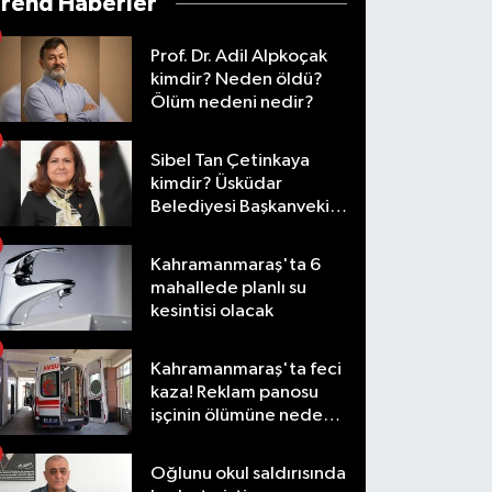
Trend Haberler
Prof. Dr. Adil Alpkoçak
kimdir? Neden öldü?
Ölüm nedeni nedir?
Sibel Tan Çetinkaya
kimdir? Üsküdar
Belediyesi Başkanvekili
olarak hangi
görevlerde bulundu?
Kahramanmaraş'ta 6
mahallede planlı su
kesintisi olacak
Kahramanmaraş'ta feci
kaza! Reklam panosu
işçinin ölümüne neden
oldu
Oğlunu okul saldırısında