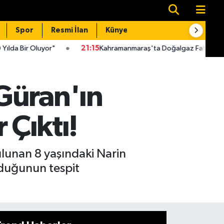
Spor
Resmi İlan
Künye
İletişim
"
21:15
Kahramanmaraş'ta Doğalgaz Faturaları İçin Kritik Uyarı!
Güran'ın
 Çıktı!
ulunan 8 yaşındaki Narin
lduğunun tespit