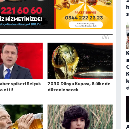
h
s
a
K
A