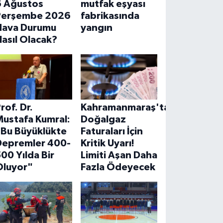
6 Ağustos
mutfak eşyası
Perşembe 2026
fabrikasında
Hava Durumu
yangın
asıl Olacak?
rof. Dr.
Kahramanmaraş'ta
Mustafa Kumral:
Doğalgaz
"Bu Büyüklükte
Faturaları İçin
Depremler 400-
Kritik Uyarı!
00 Yılda Bir
Limiti Aşan Daha
Oluyor"
Fazla Ödeyecek