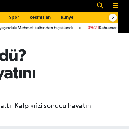
Spor
Resmi İlan
Künye
İletişim
met kalbinden bıçaklandı
09:21
Kahramanmaraş'ta bazı yollar tr
ldü?
atını
ttı. Kalp krizi sonucu hayatını