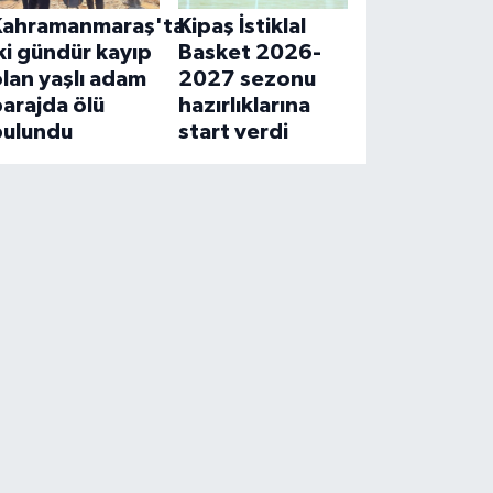
Kahramanmaraş'ta
Kipaş İstiklal
ki gündür kayıp
Basket 2026-
lan yaşlı adam
2027 sezonu
arajda ölü
hazırlıklarına
bulundu
start verdi