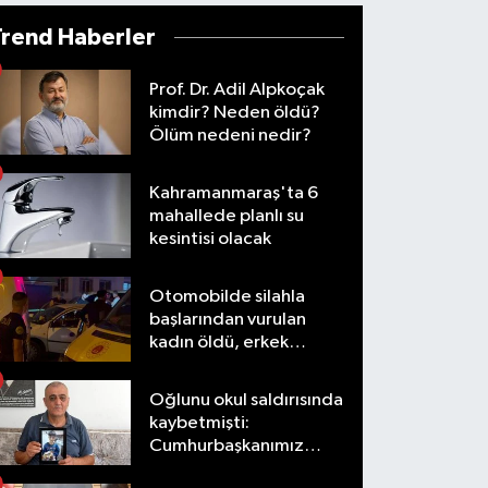
Trend Haberler
Prof. Dr. Adil Alpkoçak
kimdir? Neden öldü?
Ölüm nedeni nedir?
Kahramanmaraş'ta 6
mahallede planlı su
kesintisi olacak
Otomobilde silahla
başlarından vurulan
kadın öldü, erkek
yaralandı
Oğlunu okul saldırısında
kaybetmişti:
Cumhurbaşkanımız
taleplerimizi olumlu