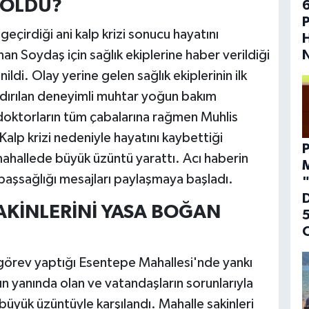
 ÖLDÜ?
geçirdiği ani kalp krizi sonucu hayatını
an Soydaş için sağlık ekiplerine haber verildiği
N
ldi. Olay yerine gelen sağlık ekiplerinin ilk
dırılan deneyimli muhtar yoğun bakım
 doktorların tüm çabalarına rağmen Muhlis
 Kalp krizi nedeniyle hayatını kaybettiği
P
 mahallede büyük üzüntü yarattı. Acı haberin
 başsağlığı mesajları paylaşmaya başladı.
AKİNLERİNİ YASA BOĞAN
5
 görev yaptığı Esentepe Mahallesi'nde yankı
nın yanında olan ve vatandaşların sorunlarıyla
büyük üzüntüyle karşılandı. Mahalle sakinleri