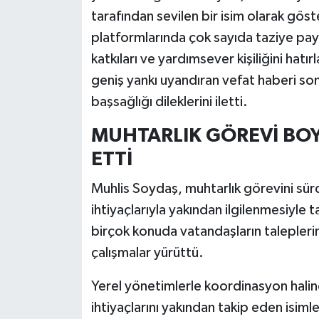
tarafından sevilen bir isim olarak gös
platformlarında çok sayıda taziye payl
katkıları ve yardımsever kişiliğini hatı
geniş yankı uyandıran vefat haberi so
başsağlığı dileklerini iletti.
MUHTARLIK GÖREVİ BO
ETTİ
Muhlis Soydaş, muhtarlık görevini sür
ihtiyaçlarıyla yakından ilgilenmesiyle
birçok konuda vatandaşların taleplerini
çalışmalar yürüttü.
Yerel yönetimlerle koordinasyon halind
ihtiyaçlarını yakından takip eden isiml