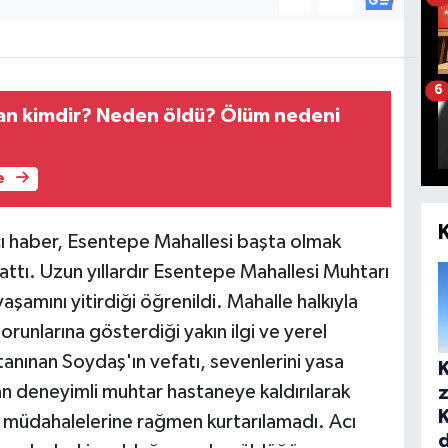
6
an kimdir? Neden öldü? Ölüm nedeni
e
cı haber, Esentepe Mahallesi başta olmak
attı. Uzun yıllardır Esentepe Mahallesi Muhtarı
şamını yitirdiği öğrenildi. Mahalle halkıyla
orunlarına gösterdiği yakın ilgi ve yerel
tanınan Soydaş'ın vefatı, sevenlerini yasa
n deneyimli muhtar hastaneye kaldırılarak
z
üm müdahalelerine rağmen kurtarılamadı. Acı