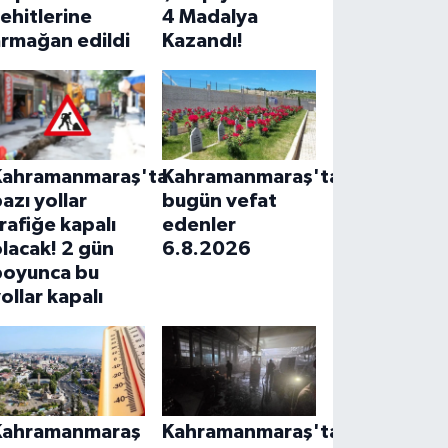
ehitlerine
4 Madalya
armağan edildi
Kazandı!
Kahramanmaraş'ta
Kahramanmaraş'ta
azı yollar
bugün vefat
rafiğe kapalı
edenler
lacak! 2 gün
6.8.2026
boyunca bu
ollar kapalı
Kahramanmaraş
Kahramanmaraş'ta