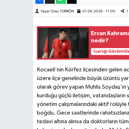
Yaşar Onur TÜRKÖN
01.06.2026 - 11:00
1
Teknoloji
Yaşam
Ercan Kahram
nedir?
KAHRAMANMARAŞ
İçeriği Görüntül
Kocaeli'nin Körfez ilçesinden gelen a
üzere ilçe genelinde büyük üzüntü yar
olarak görev yapan Muhlis Soydaş'ın ya
kurduğu güçlü iletişim, vatandaşların s
yönetim çalışmalarındaki aktif rolüyle 
boğdu. Gece saatlerinde rahatsızlana
tedavi altına alınsa da doktorların t