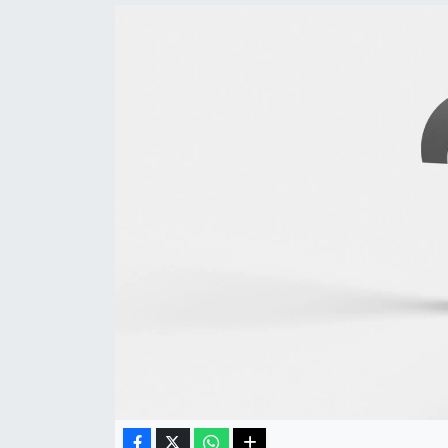
Haberde İnsan
Kültür Sanat
Magazin
Manşet Altı
Manşetler
Resmi İlan
Sağlık
Spor
SürManşet