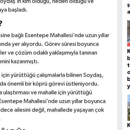
Soydaş'ın kim olduğu, neden öldüğü ve
ş
aya başladı.
?
sine bağlı Esentepe Mahallesi'nde uzun yıllar
asında yer alıyordu. Görev süresi boyunca
kiler ve çözüm odaklı yaklaşımıyla tanınan
b
nini kazanmıştı.
t
o
çin yürüttüğü çalışmalarla bilinen Soydaş,
nda önemli bir köprü görevi üstleniyordu.
y
ra ulaştırması ve mahalle için yürüttüğü
. Esentepe Mahallesi'nde uzun yıllar boyunca
adece ailesini değil, mahallede yaşayan çok
.