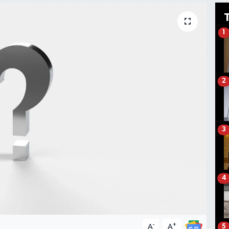
1
2
3
4
-
+
A
A
5