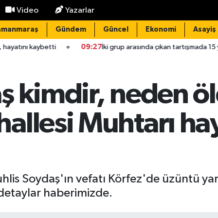
Video
Yazarlar
amanmaraş
Gündem
Güncel
Ekonomi
Asayiş
tti
09:27
İki grup arasında çıkan tartışmada 15 yaşındaki Meh
ş kimdir, neden ö
allesi Muhtarı hay
is Soydaş'ın vefatı Körfez'de üzüntü yara
detaylar haberimizde.