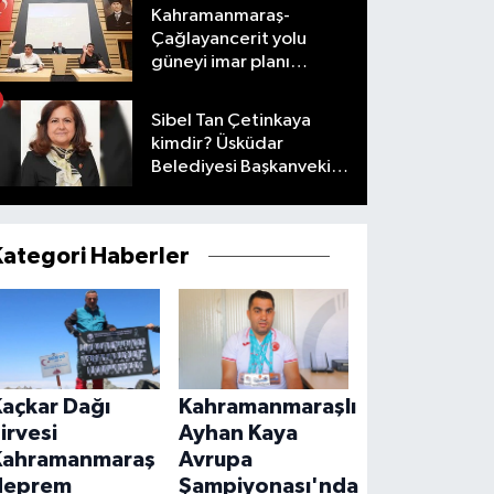
karşıladı
Kahramanmaraş-
Çağlayancerit yolu
güneyi imar planı
masaya yatırıldı
Sibel Tan Çetinkaya
kimdir? Üsküdar
Belediyesi Başkanvekili
olarak hangi
görevlerde bulundu?
Kategori Haberler
Kaçkar Dağı
Kahramanmaraşlı
irvesi
Ayhan Kaya
Kahramanmaraş
Avrupa
deprem
Şampiyonası'nda