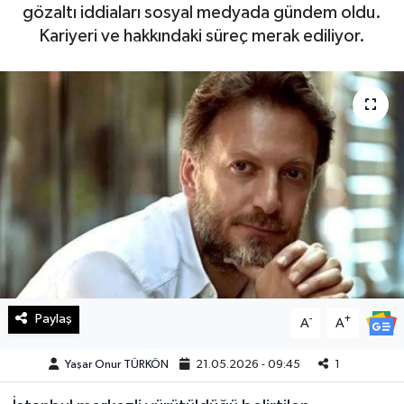
gözaltı iddiaları sosyal medyada gündem oldu.
Haberde İnsan
Kariyeri ve hakkındaki süreç merak ediliyor.
Kültür Sanat
Magazin
Manşet Altı
Manşetler
Resmi İlan
Sağlık
Paylaş
-
+
A
A
Spor
Yaşar Onur TÜRKÖN
21.05.2026 - 09:45
1
SürManşet