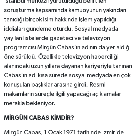
İstanbul merkezli yürütüldüğü belirtilen
soruşturma kapsamında kamuoyunun yakından
Teknoloji
tanıdığı birçok isim hakkında işlem yapıldığı
iddiaları gündeme oturdu. Sosyal medyada
Yaşam
yayılan listelerde gazeteci ve televizyon
KAHRAMANMARAŞ
programcısı Mirgün Cabas’ın adının da yer aldığı
öne sürüldü. Özellikle televizyon haberciliği
alanındaki uzun yıllara dayanan kariyeriyle tanınan
Cabas’ın adı kısa sürede sosyal medyada en çok
konuşulan başlıklar arasına girdi. Resmi
makamların süreçle ilgili yapacağı açıklamalar
merakla bekleniyor.
MİRGÜN CABAS KİMDİR?
Mirgün Cabas, 1 Ocak 1971 tarihinde İzmir’de