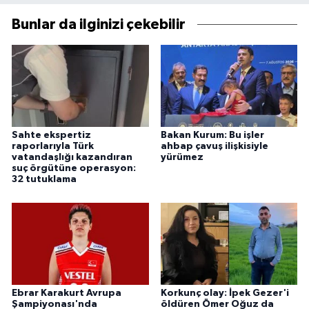
Bunlar da ilginizi çekebilir
Sahte ekspertiz
Bakan Kurum: Bu işler
raporlarıyla Türk
ahbap çavuş ilişkisiyle
vatandaşlığı kazandıran
yürümez
suç örgütüne operasyon:
32 tutuklama
Ebrar Karakurt Avrupa
Korkunç olay: İpek Gezer'i
Şampiyonası'nda
öldüren Ömer Oğuz da