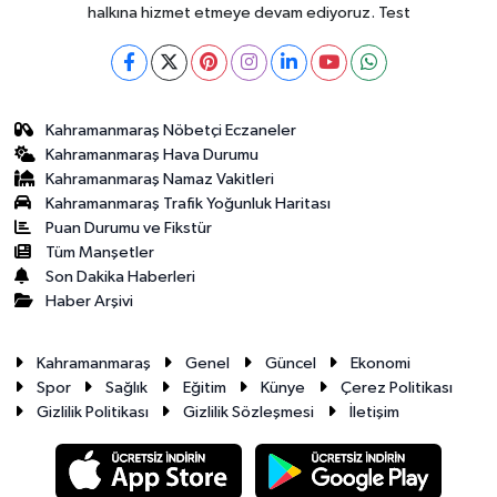
halkına hizmet etmeye devam ediyoruz. Test
Kahramanmaraş Nöbetçi Eczaneler
Kahramanmaraş Hava Durumu
Kahramanmaraş Namaz Vakitleri
Kahramanmaraş Trafik Yoğunluk Haritası
Puan Durumu ve Fikstür
Tüm Manşetler
Son Dakika Haberleri
Haber Arşivi
Kahramanmaraş
Genel
Güncel
Ekonomi
Spor
Sağlık
Eğitim
Künye
Çerez Politikası
Gizlilik Politikası
Gizlilik Sözleşmesi
İletişim