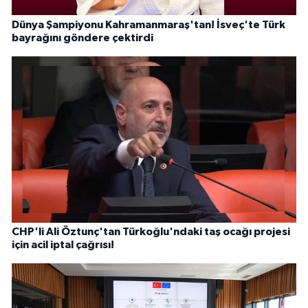
Dünya Şampiyonu Kahramanmaraş'tan! İsveç'te Türk
bayrağını göndere çektirdi
CHP'li Ali Öztunç'tan Türkoğlu'ndaki taş ocağı projesi
için acil iptal çağrısı!