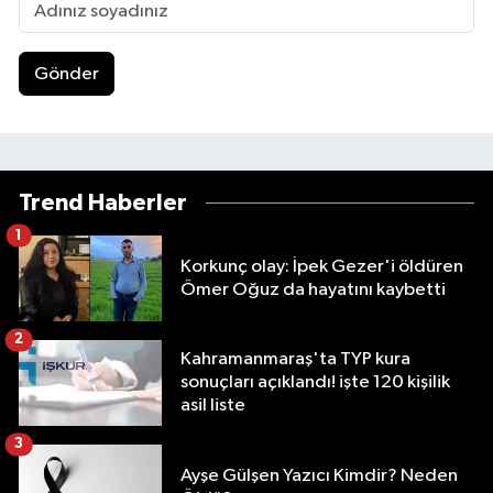
Gönder
Trend Haberler
1
Korkunç olay: İpek Gezer'i öldüren
Ömer Oğuz da hayatını kaybetti
2
Kahramanmaraş'ta TYP kura
sonuçları açıklandı! işte 120 kişilik
asil liste
3
Ayşe Gülşen Yazıcı Kimdir? Neden