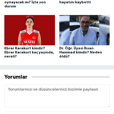
oynayacak mı? İşte son
hayatını kaybetti
durum
Ebrar Karakurt kimdir?
Dr. Öğr. Üyesi İhsan
Ebrar Karakurt kaç yaşında,
Hammad kimdir? Neden
nereli?
öldü?
Yorumlar