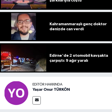
şarkılarıyla coştu
Kahramanmaraşlı genç doktor
denizde can verdi
Edirne'de 2 otomobil kavşakta
çarpıştı: 9 ağır yaralı
EDITÖR HAKKINDA
Yaşar Onur TÜRKÖN