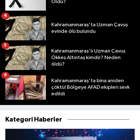
Öldü?
4
Kahramanmaraş'ta Uzman Çavuş
evinde ölü bulundu
5
Kahramanmaraş'lı Uzman Çavuş
Ökkeş Altıntaş kimdir? Neden
öldü?
6
Kahramanmaraş'ta bina aniden
çöktü! Bölgeye AFAD ekipleri sevk
edildi
Kategori Haberler