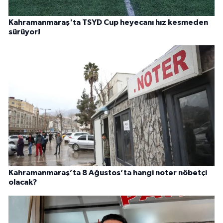
Kahramanmaraş'ta TSYD Cup heyecanı hız kesmeden
sürüyor!
Kahramanmaraş’ta 8 Ağustos’ta hangi noter nöbetçi
olacak?