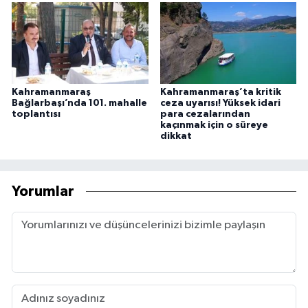
Kahramanmaraş
Kahramanmaraş’ta kritik
Bağlarbaşı’nda 101. mahalle
ceza uyarısı! Yüksek idari
toplantısı
para cezalarından
kaçınmak için o süreye
dikkat
Yorumlar