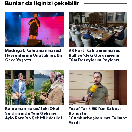
Bunlar da ilginizi çekebilir
Madrigal, Kahramanmaraşlı
AK Parti Kahramanmaraş,
Hayranlarına Unutulmaz Bir
Külliye'deki Görüşmenin
Gece Yaşattı
Tüm Detaylarını Paylaştı
Kahramanmaraş'taki Okul
Yusuf Tarık Gül'ün Babası
Saldırısında Yeni Gelişme:
Konuştu:
Ayla Kara'ya Şehitlik Verildi
"Cumhurbaşkanımız Talimat
Verdi"