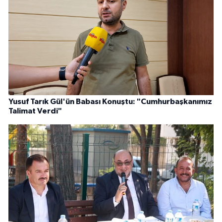
Yusuf Tarık Gül'ün Babası Konuştu: "Cumhurbaşkanımız
Talimat Verdi"