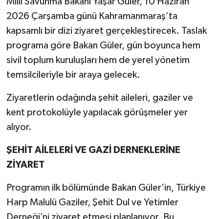
Milli Savunma Bakanı Yaşar Güler, 10 Haziran
2026 Çarşamba günü Kahramanmaraş’ta
Teknoloji
kapsamlı bir dizi ziyaret gerçekleştirecek. Taslak
programa göre Bakan Güler, gün boyunca hem
Yaşam
sivil toplum kuruluşları hem de yerel yönetim
KAHRAMANMARAŞ
temsilcileriyle bir araya gelecek.
Ziyaretlerin odağında şehit aileleri, gaziler ve
kent protokolüyle yapılacak görüşmeler yer
alıyor.
ŞEHİT AİLELERİ VE GAZİ DERNEKLERİNE
ZİYARET
Programın ilk bölümünde Bakan Güler’in, Türkiye
Harp Malulü Gaziler, Şehit Dul ve Yetimler
Derneği’ni ziyaret etmesi planlanıyor. Bu