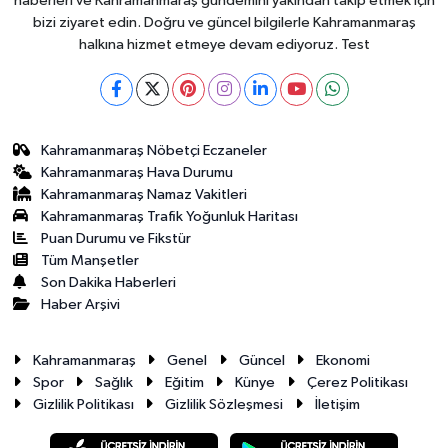
haberleri ve Kahramanmaraş gündemini yakından takip etmek için
bizi ziyaret edin. Doğru ve güncel bilgilerle Kahramanmaraş
halkına hizmet etmeye devam ediyoruz. Test
Kahramanmaraş Nöbetçi Eczaneler
Kahramanmaraş Hava Durumu
Kahramanmaraş Namaz Vakitleri
Kahramanmaraş Trafik Yoğunluk Haritası
Puan Durumu ve Fikstür
Tüm Manşetler
Son Dakika Haberleri
Haber Arşivi
Kahramanmaraş
Genel
Güncel
Ekonomi
Spor
Sağlık
Eğitim
Künye
Çerez Politikası
Gizlilik Politikası
Gizlilik Sözleşmesi
İletişim