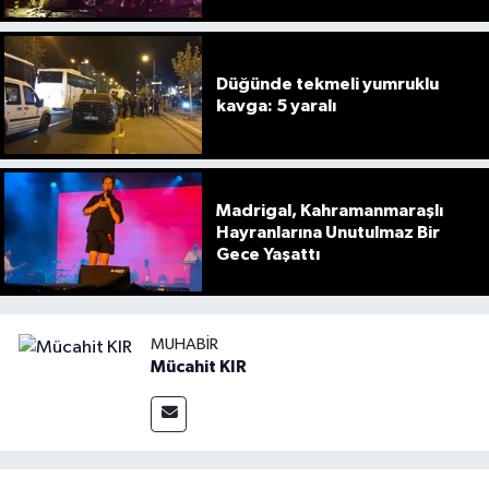
Düğünde tekmeli yumruklu
kavga: 5 yaralı
Madrigal, Kahramanmaraşlı
Hayranlarına Unutulmaz Bir
Gece Yaşattı
MUHABIR
Mücahit KIR