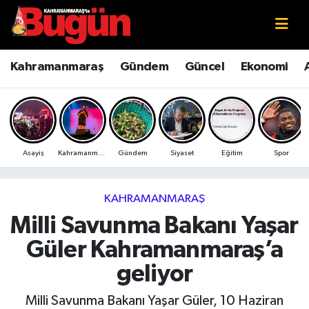
Kahramanmaraş
Kahramanmaraş Nöbetçi Eczaneler
Kahramanmaraş
Gündem
Güncel
Ekonomi
Kahramanmaraş Sokak Röportajları
Kahramanmaraş Hava Durumu
Bilim ve Teknoloji
Kahramanmaraş Namaz Vakitleri
Asayiş
Kahramanmaraş
Gündem
Siyaset
Eğitim
Spor
Çevre
Kahramanmaraş Trafik Yoğunluk Haritası
Eğitim
Süper Lig Puan Durumu ve Fikstür
KAHRAMANMARAŞ
Milli Savunma Bakanı Yaşar
Ekonomi
Tüm Manşetler
Güler Kahramanmaraş’a
Genel
Son Dakika Haberleri
geliyor
Güncel
Haber Arşivi
Milli Savunma Bakanı Yaşar Güler, 10 Haziran