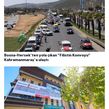
Bosna-Hersek'ten yola çıkan "Filistin Konvoyu"
Kahramanmaraş'a ulaştı