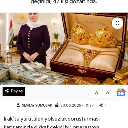
geçirildi, 47 kişi gözaltında.
Haberde İnsan
Kültür Sanat
Magazin
Manşet Altı
Manşetler
Resmi İlan
Paylaş
-
+
A
A
Sağlık
SEVİLAY YUMUŞAK
30.06.2026 - 10:37
1
Spor
Irak’ta yürütülen yolsuzluk soruşturması
SürManşet
kapsamında dikkat çekici bir operasyon