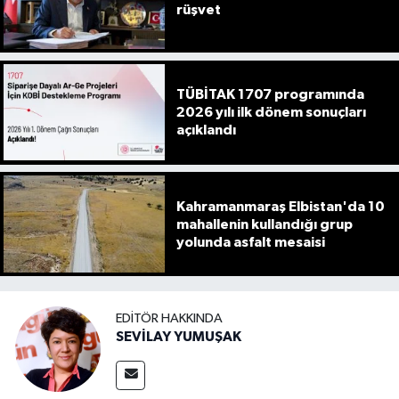
rüşvet
TÜBİTAK 1707 programında
2026 yılı ilk dönem sonuçları
açıklandı
Kahramanmaraş Elbistan'da 10
mahallenin kullandığı grup
yolunda asfalt mesaisi
EDITÖR HAKKINDA
SEVİLAY YUMUŞAK