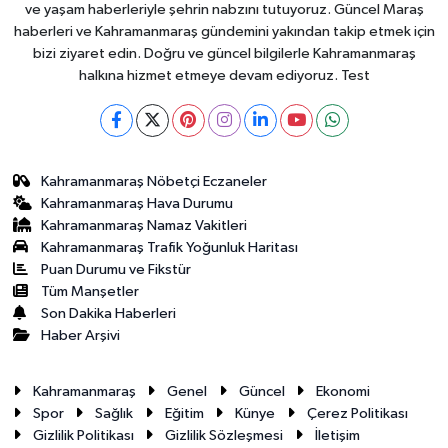
ve yaşam haberleriyle şehrin nabzını tutuyoruz. Güncel Maraş
haberleri ve Kahramanmaraş gündemini yakından takip etmek için
bizi ziyaret edin. Doğru ve güncel bilgilerle Kahramanmaraş
halkına hizmet etmeye devam ediyoruz. Test
Kahramanmaraş Nöbetçi Eczaneler
Kahramanmaraş Hava Durumu
Kahramanmaraş Namaz Vakitleri
Kahramanmaraş Trafik Yoğunluk Haritası
Puan Durumu ve Fikstür
Tüm Manşetler
Son Dakika Haberleri
Haber Arşivi
Kahramanmaraş
Genel
Güncel
Ekonomi
Spor
Sağlık
Eğitim
Künye
Çerez Politikası
Gizlilik Politikası
Gizlilik Sözleşmesi
İletişim