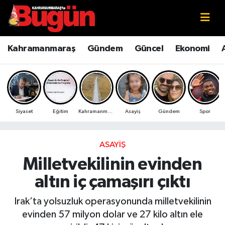
Kahramanmaraş
Kahramanmaraş Nöbetçi Eczaneler
Kahramanmaraş
Gündem
Güncel
Ekonomi
Kahramanmaraş Sokak Röportajları
Kahramanmaraş Hava Durumu
Bilim ve Teknoloji
Kahramanmaraş Namaz Vakitleri
Siyaset
Eğitim
Kahramanmaraş
Asayiş
Gündem
Spor
Çevre
Kahramanmaraş Trafik Yoğunluk Haritası
Eğitim
Süper Lig Puan Durumu ve Fikstür
ASAYIŞ
Milletvekilinin evinden
Ekonomi
Tüm Manşetler
altın iç çamaşırı çıktı
Genel
Son Dakika Haberleri
Irak’ta yolsuzluk operasyonunda milletvekilinin
evinden 57 milyon dolar ve 27 kilo altın ele
Güncel
Haber Arşivi