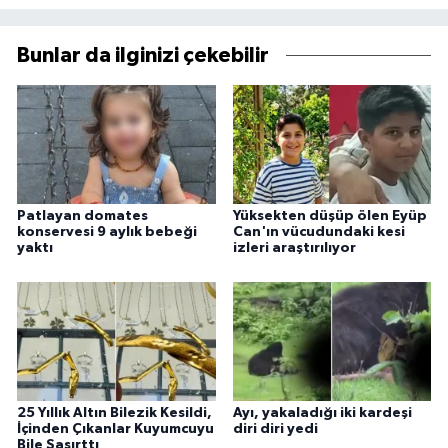
Bunlar da ilginizi çekebilir
Patlayan domates
Yüksekten düşüp ölen Eyüp
konservesi 9 aylık bebeği
Can'ın vücudundaki kesi
yaktı
izleri araştırılıyor
25 Yıllık Altın Bilezik Kesildi,
Ayı, yakaladığı iki kardeşi
İçinden Çıkanlar Kuyumcuyu
diri diri yedi
Bile Şaşırttı