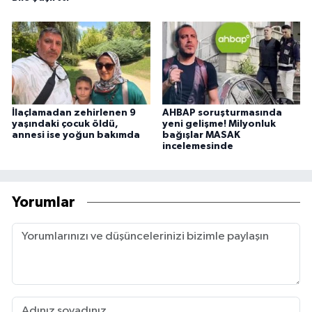
İlaçlamadan zehirlenen 9
AHBAP soruşturmasında
yaşındaki çocuk öldü,
yeni gelişme! Milyonluk
annesi ise yoğun bakımda
bağışlar MASAK
incelemesinde
Yorumlar