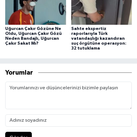
Uğurcan Çakır Gözüne Ne
Sahte ekspertiz
Oldu, Uğurcan Çakır Gözü
raporlarıyla Türk
Neden Bandajlı, Uğurcan
vatandaşlığı kazandıran
Çakır Sakat Mı?
suç örgütüne operasyon:
32 tutuklama
Yorumlar