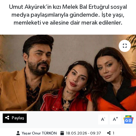
Umut Akyürek’in kızı Melek Bal Ertuğrul sosyal
Haberde İnsan
medya paylaşımlarıyla gündemde. İşte yaşı,
memleketi ve ailesine dair merak edilenler.
Kültür Sanat
Magazin
Manşet Altı
Manşetler
Resmi İlan
Sağlık
Paylaş
-
+
Spor
A
A
Yaşar Onur TÜRKÖN
18.05.2026 - 09:37
1
SürManşet