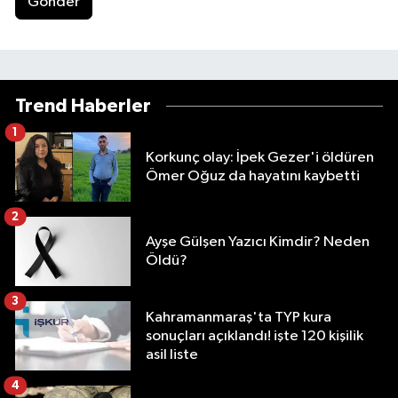
Gönder
Trend Haberler
1
Korkunç olay: İpek Gezer'i öldüren
Ömer Oğuz da hayatını kaybetti
2
Ayşe Gülşen Yazıcı Kimdir? Neden
Öldü?
3
Kahramanmaraş'ta TYP kura
sonuçları açıklandı! işte 120 kişilik
asil liste
4