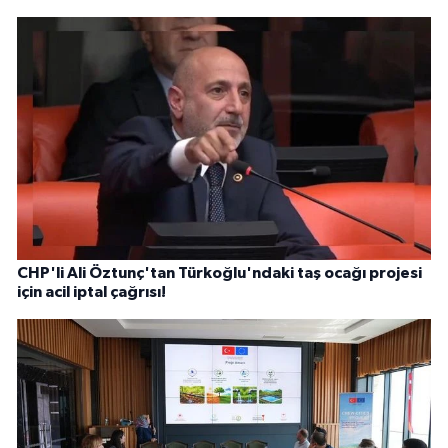
CHP'li Ali Öztunç'tan Türkoğlu'ndaki taş ocağı projesi
için acil iptal çağrısı!