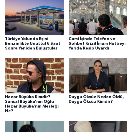
Türkiye Yolunda Eşini
Cami İçinde Telefon ve
Benzinlikte Unuttu! 6 Saat
Sohbet Krizi! İmam Hutbeyi
Sonra Yeniden Buluştular
Yarıda Kesip Uyardı
Hazar Büyüka Kimdir?
Duygu Öksüz Neden Öldü,
Şansal Büyüka’nın Oğlu
Duygu Öksüz Kimdir?
Hazar Büyüka’nın Mesleği
Ne?