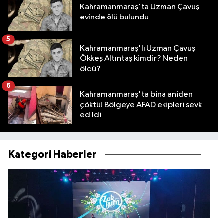
Kahramanmaraş'ta Uzman Çavuş
evinde ölü bulundu
5
Kahramanmaraş'lı Uzman Çavuş
Ökkeş Altıntaş kimdir? Neden
öldü?
6
Kahramanmaraş'ta bina aniden
çöktü! Bölgeye AFAD ekipleri sevk
edildi
Kategori Haberler