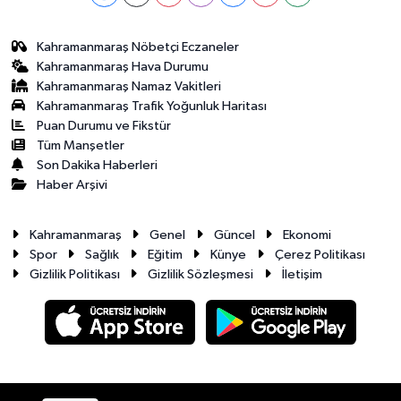
Kahramanmaraş Nöbetçi Eczaneler
Kahramanmaraş Hava Durumu
Kahramanmaraş Namaz Vakitleri
Kahramanmaraş Trafik Yoğunluk Haritası
Puan Durumu ve Fikstür
Tüm Manşetler
Son Dakika Haberleri
Haber Arşivi
Kahramanmaraş
Genel
Güncel
Ekonomi
Spor
Sağlık
Eğitim
Künye
Çerez Politikası
Gizlilik Politikası
Gizlilik Sözleşmesi
İletişim