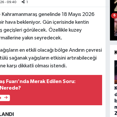
26 - 09:40
1
e Kahramanmaraş genelinde 18 Mayıs 2026
6
bir hava bekleniyor. Gün içerisinde kentin
ış geçişleri görülecek. Özellikle kuzey
ormallerine yakın seyredecek.
ışların en etkili olacağı bölge Andırın çevresi
ü sağanak yağışların etkisini artırabileceği
ine karşı dikkatli olması istendi.
 Fuarı'nda Merak Edilen Soru:
i Nerede?
e
b
KLANDI