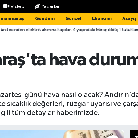
Video
Yazarlar
amanmaraş
Gündem
Güncel
Ekonomi
Asayiş
trik akımına kapılan 4 yaşındaki Miraç öldü; 1 tutuklama
22:23
aş'ta hava durum
rtesi günü hava nasıl olacak? Andırın’da
çe sıcaklık değerleri, rüzgar uyarısı ve ça
ilgili tüm detaylar haberimizde.