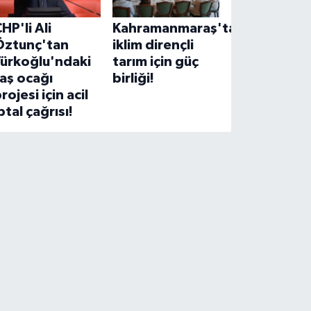
HP'li Ali
Kahramanmaraş'ta
Öztunç'tan
iklim dirençli
Türkoğlu'ndaki
tarım için güç
aş ocağı
birliği!
rojesi için acil
ptal çağrısı!