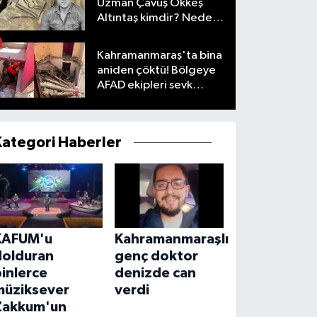
Uzman Çavuş Ökkeş
Altıntaş kimdir? Neden
öldü?
Kahramanmaraş'ta bina
aniden çöktü! Bölgeye
AFAD ekipleri sevk
edildi
Kategori Haberler
KAFUM'u
Kahramanmaraşlı
dolduran
genç doktor
inlerce
denizde can
müziksever
verdi
Zakkum'un