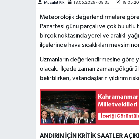
Mücahit KIR
18.05.2026 - 09:35
18.05.20
Teknoloji
Meteorolojik değerlendirmelere gör
Pazartesi günü parçalı ve çok bulutlu 
Yaşam
birçok noktasında yerel ve aralıklı yağ
ilçelerinde hava sıcaklıkları mevsim n
KAHRAMANMARAŞ
Uzmanların değerlendirmesine göre yağ
olacak. İlçede zaman zaman gökgürültül
belirtilirken, vatandaşların yıldırım risk
Kahramanmaraş
Milletvekiller
İçeriği Görüntül
ANDIRIN İÇİN KRİTİK SAATLER AÇI