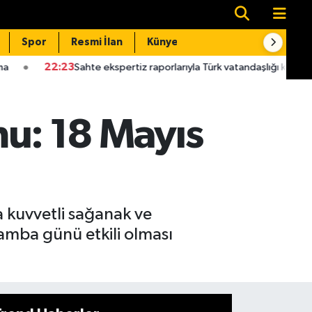
Spor
Resmi İlan
Künye
İletişim
Sahte ekspertiz raporlarıyla Türk vatandaşlığı kazandıran suç örgüt
u: 18 Mayıs
 kuvvetli sağanak ve
rşamba günü etkili olması