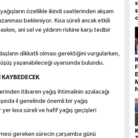
s
ş
ağışların özellikle ikindi saatlerinden akşam
zanması bekleniyor. Kısa süreli ancak etkili
ını, ani sel ve yıldırım riskine karşı tedbir
daşların dikkatli olması gerektiğini vurgularken,
düşüş yaşanabileceği uyarısında bulundu.
E
İ KAYBEDECEK
M
nden itibaren yağış ihtimalinin azalacağı
ışında il genelinde önemli bir yağış
 yer kısa süreli ve hafif yağış geçişleri
dilmesi gereken sürecin çarşamba günü