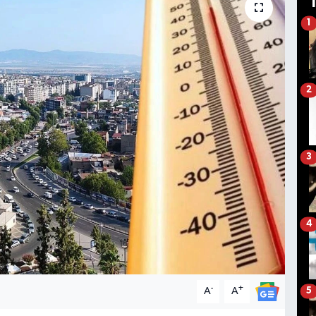
1
2
3
4
-
+
A
A
5