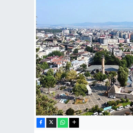
Haberde İnsan
Kültür Sanat
Magazin
Manşet Altı
Manşetler
Resmi İlan
Sağlık
Spor
SürManşet