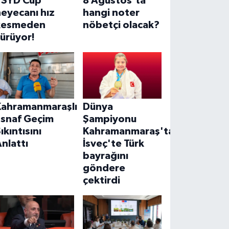
TSYD Cup
8 Ağustos’ta
eyecanı hız
hangi noter
kesmeden
nöbetçi olacak?
ürüyor!
Kahramanmaraşlı
Dünya
Esnaf Geçim
Şampiyonu
ıkıntısını
Kahramanmaraş'tan!
nlattı
İsveç'te Türk
bayrağını
göndere
çektirdi