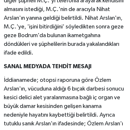
diğer şüpheli M.Ç.'yi telefonla arayarak kendisini
almasını istediği, M.Ç.'nin de aracıyla Nihat
Arslan'ın yanına geldiği belirtildi. Nihat Arslan'ın,
M.Ç.'ye, 'işini bitirdiğini' söyledikten sonra geze
geze Bodrum'da bulunan ikametgahına
döndükleri ve şüphelilerin burada yakalandıkları
ifade edildi.
SANAL MEDYADA TEHDİT MESAJI
İddianamede; otopsi raporuna göre Özlem
Arslan'ın, vücuduna aldığı 6 bıçak darbesi sonucu
kesici delici alet yaralanmasına bağlı iç organ ve
büyük damar kesisinden gelişen kanama
nedeniyle hayatını kaybettiği belirtildi. Ayrıca
tutuklu sanık Arslan'ın ifadesinde; Özlem Arslan'ı