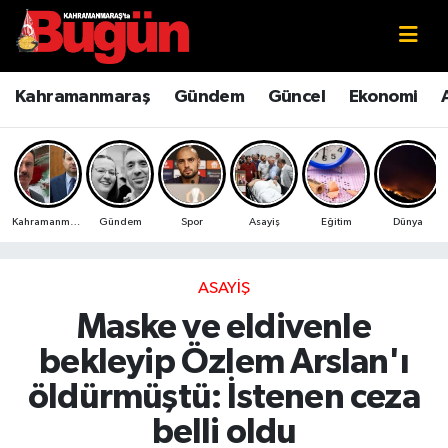
Kahramanmaraş
Kahramanmaraş Nöbetçi Eczaneler
Kahramanmaraş
Gündem
Güncel
Ekonomi
Kahramanmaraş Sokak Röportajları
Kahramanmaraş Hava Durumu
Bilim ve Teknoloji
Kahramanmaraş Namaz Vakitleri
Kahramanmaraş
Gündem
Spor
Asayiş
Eğitim
Dünya
Çevre
Kahramanmaraş Trafik Yoğunluk Haritası
Eğitim
Süper Lig Puan Durumu ve Fikstür
ASAYIŞ
Maske ve eldivenle
Ekonomi
Tüm Manşetler
bekleyip Özlem Arslan'ı
Genel
Son Dakika Haberleri
öldürmüştü: İstenen ceza
belli oldu
Güncel
Haber Arşivi