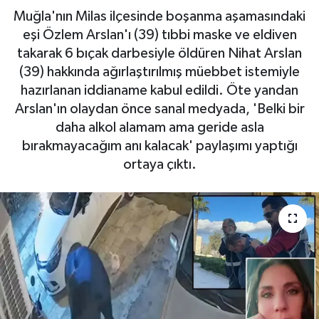
Muğla'nın Milas ilçesinde boşanma aşamasındaki
Haberde İnsan
eşi Özlem Arslan'ı (39) tıbbi maske ve eldiven
takarak 6 bıçak darbesiyle öldüren Nihat Arslan
Kültür Sanat
(39) hakkında ağırlaştırılmış müebbet istemiyle
hazırlanan iddianame kabul edildi. Öte yandan
Magazin
Arslan'ın olaydan önce sanal medyada, 'Belki bir
daha alkol alamam ama geride asla
Manşet Altı
bırakmayacağım anı kalacak' paylaşımı yaptığı
ortaya çıktı.
Manşetler
Resmi İlan
Sağlık
Spor
SürManşet