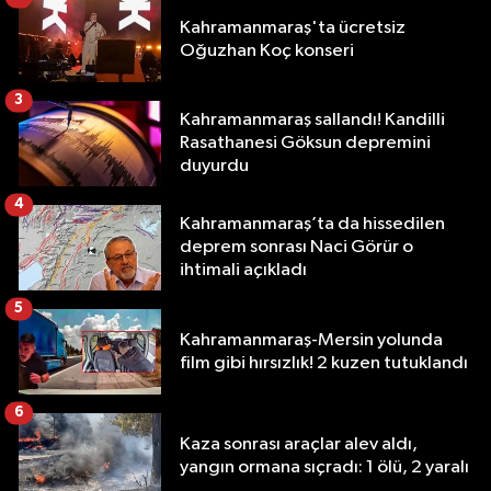
Kahramanmaraş'ta ücretsiz
Oğuzhan Koç konseri
3
Kahramanmaraş sallandı! Kandilli
Rasathanesi Göksun depremini
duyurdu
4
Kahramanmaraş’ta da hissedilen
deprem sonrası Naci Görür o
ihtimali açıkladı
5
Kahramanmaraş-Mersin yolunda
film gibi hırsızlık! 2 kuzen tutuklandı
6
Kaza sonrası araçlar alev aldı,
yangın ormana sıçradı: 1 ölü, 2 yaralı