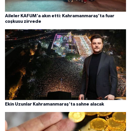
Aileler KAFUM’a akın etti: Kahramanmaraş’ta fuar
coşkusu zirvede
Ekin Uzunlar Kahramanmaraş'ta sahne alacak