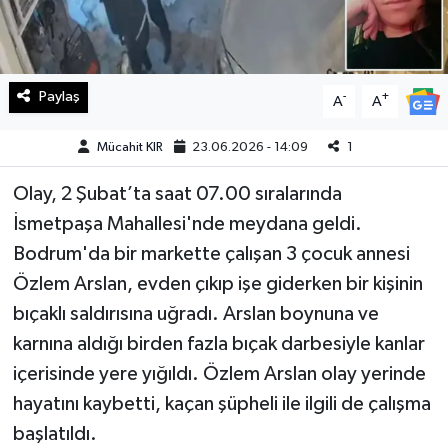
Teknoloji
Yaşam
Paylaş
-
+
A
A
KAHRAMANMARAŞ
Mücahit KIR
23.06.2026 - 14:09
1
Olay, 2 Şubat’ta saat 07.00 sıralarında
İsmetpaşa Mahallesi'nde meydana geldi.
Bodrum'da bir markette çalışan 3 çocuk annesi
Özlem Arslan, evden çıkıp işe giderken bir kişinin
bıçaklı saldırısına uğradı. Arslan boynuna ve
karnına aldığı birden fazla bıçak darbesiyle kanlar
içerisinde yere yığıldı. Özlem Arslan olay yerinde
hayatını kaybetti, kaçan şüpheli ile ilgili de çalışma
başlatıldı.