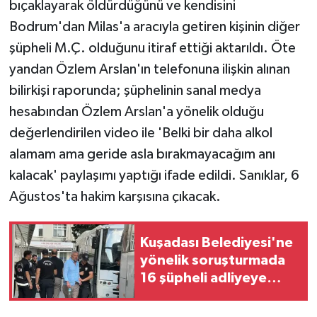
bıçaklayarak öldürdüğünü ve kendisini
Bodrum'dan Milas'a aracıyla getiren kişinin diğer
şüpheli M.Ç. olduğunu itiraf ettiği aktarıldı. Öte
yandan Özlem Arslan'ın telefonuna ilişkin alınan
bilirkişi raporunda; şüphelinin sanal medya
hesabından Özlem Arslan'a yönelik olduğu
değerlendirilen video ile 'Belki bir daha alkol
alamam ama geride asla bırakmayacağım anı
kalacak' paylaşımı yaptığı ifade edildi. Sanıklar, 6
Ağustos'ta hakim karşısına çıkacak.
Kuşadası Belediyesi'ne
yönelik soruşturmada
16 şüpheli adliyeye
sevk edildi