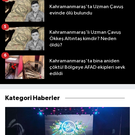
Kahramanmaraş'ta Uzman Çavuş
evinde ölü bulundu
5
Kahramanmaraş'lı Uzman Çavuş
Ökkeş Altıntaş kimdir? Neden
öldü?
6
Kahramanmaraş'ta bina aniden
çöktü! Bölgeye AFAD ekipleri sevk
edildi
Kategori Haberler