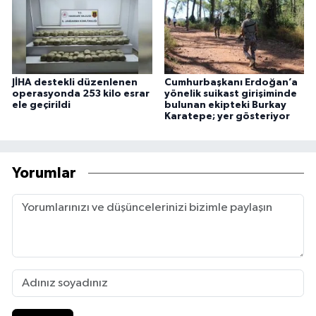
JİHA destekli düzenlenen
Cumhurbaşkanı Erdoğan’a
operasyonda 253 kilo esrar
yönelik suikast girişiminde
ele geçirildi
bulunan ekipteki Burkay
Karatepe; yer gösteriyor
Yorumlar