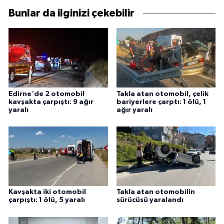
Bunlar da ilginizi çekebilir
Edirne'de 2 otomobil
Takla atan otomobil, çelik
kavşakta çarpıştı: 9 ağır
bariyerlere çarptı: 1 ölü, 1
yaralı
ağır yaralı
Kavşakta iki otomobil
Takla atan otomobilin
çarpıştı: 1 ölü, 5 yaralı
sürücüsü yaralandı