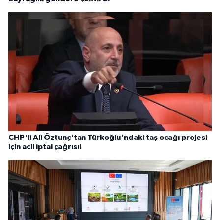
CHP'li Ali Öztunç'tan Türkoğlu'ndaki taş ocağı projesi
için acil iptal çağrısı!