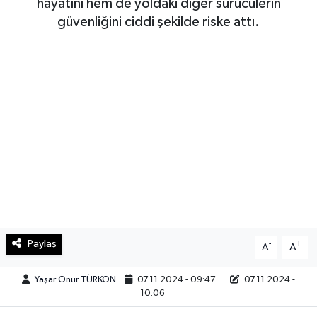
hayatını hem de yoldaki diğer sürücülerin
güvenliğini ciddi şekilde riske attı.
Haberde İnsan
Kültür Sanat
Magazin
Manşet Altı
Manşetler
Resmi İlan
Sağlık
Paylaş
-
+
A
A
Spor
Yaşar Onur TÜRKÖN
07.11.2024 - 09:47
07.11.2024 -
10:06
SürManşet