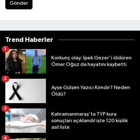
Gönder
Trend Haberler
1
Korkunç olay: İpek Gezer'i öldüren
Ömer Oğuz da hayatını kaybetti
2
Ayşe Gülşen Yazıcı Kimdir? Neden
Öldü?
3
Kahramanmaraş'ta TYP kura
sonuçları açıklandı! işte 120 kişilik
asil liste
4