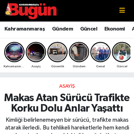
Kahramanmaraş
Kahramanmaraş Nöbetçi Eczaneler
Kahramanmaraş
Gündem
Güncel
Ekonomi
Kahramanmaraş Sokak Röportajları
Kahramanmaraş Hava Durumu
Bilim ve Teknoloji
Kahramanmaraş Namaz Vakitleri
Kahramanmaraş
Asayiş
Güvenlik
Gündem
Genel
Güncel
Çevre
Kahramanmaraş Trafik Yoğunluk Haritası
Eğitim
Süper Lig Puan Durumu ve Fikstür
ASAYIŞ
Makas Atan Sürücü Trafikte
Ekonomi
Tüm Manşetler
Korku Dolu Anlar Yaşattı
Genel
Son Dakika Haberleri
Kimliği belirlenemeyen bir sürücü, trafikte makas
atarak ilerledi. Bu tehlikeli hareketlerle hem kendi
Güncel
Haber Arşivi