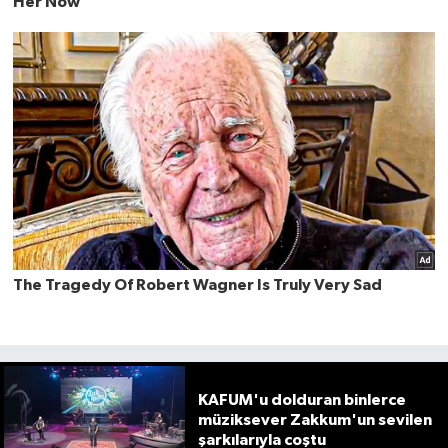
KAFUM'u dolduran binlerce
müziksever Zakkum'un sevilen
şarkılarıyla coştu