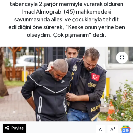
tabancayla 2 şarjör mermiyle vurarak öldüren
Haberde İnsan
Imad Almograbi (45) mahkemedeki
savunmasında ailesi ve çocuklarıyla tehdit
Kültür Sanat
edildiğini öne sürerek, "Keşke onun yerine ben
ölseydim. Çok pişmanım" dedi.
Magazin
Manşet Altı
Manşetler
Resmi İlan
Sağlık
Spor
Paylaş
-
+
A
A
SürManşet