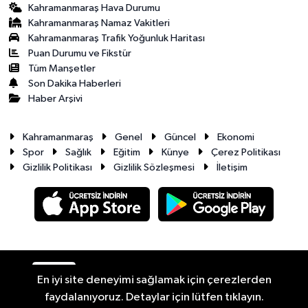
Kahramanmaraş Hava Durumu
Kahramanmaraş Namaz Vakitleri
Kahramanmaraş Trafik Yoğunluk Haritası
Puan Durumu ve Fikstür
Tüm Manşetler
Son Dakika Haberleri
Haber Arşivi
Kahramanmaraş
Genel
Güncel
Ekonomi
Spor
Sağlık
Eğitim
Künye
Çerez Politikası
Gizlilik Politikası
Gizlilik Sözleşmesi
İletişim
RSS
Copyright © 2026. Her hakkı saklıdır.
En iyi site deneyimi sağlamak için çerezlerden
faydalanıyoruz. Detaylar için lütfen tıklayın.