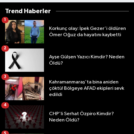
Trend Haberler
1
Korkunç olay: İpek Gezer'i öldüren
Ömer Oğuz da hayatını kaybetti
2
Ayşe Gülşen Yazıcı Kimdir? Neden
Öldü?
3
Kahramanmaraş'ta bina aniden
çöktü! Bölgeye AFAD ekipleri sevk
edildi
4
CHP'li Serhat Özpiro Kimdir?
Neden Öldü?
5