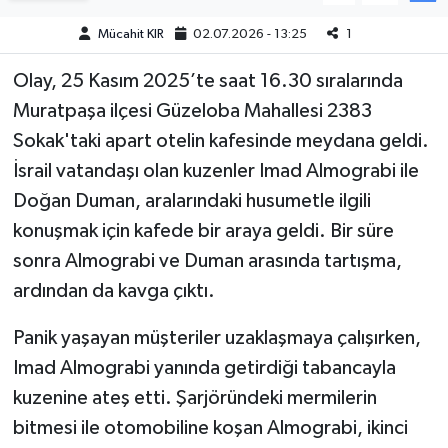
Mücahit KIR
02.07.2026 - 13:25
1
Teknoloji
Olay, 25 Kasım 2025’te saat 16.30 sıralarında
Yaşam
Muratpaşa ilçesi Güzeloba Mahallesi 2383
Sokak'taki apart otelin kafesinde meydana geldi.
KAHRAMANMARAŞ
İsrail vatandaşı olan kuzenler Imad Almograbi ile
Doğan Duman, aralarındaki husumetle ilgili
konuşmak için kafede bir araya geldi. Bir süre
sonra Almograbi ve Duman arasında tartışma,
ardından da kavga çıktı.
Panik yaşayan müşteriler uzaklaşmaya çalışırken,
Imad Almograbi yanında getirdiği tabancayla
kuzenine ateş etti. Şarjöründeki mermilerin
bitmesi ile otomobiline koşan Almograbi, ikinci