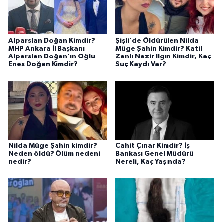
Alparslan Doğan Kimdir?
Şişli'de Öldürülen Nilda
MHP Ankara İl Başkanı
Müge Şahin Kimdir? Katil
Alparslan Doğan'ın Oğlu
Zanlı Nazir Ilgın Kimdir, Kaç
Enes Doğan Kimdir?
Suç Kaydı Var?
Nilda Müge Şahin kimdir?
Cahit Çınar Kimdir? İş
Neden öldü? Ölüm nedeni
Bankası Genel Müdürü
nedir?
Nereli, Kaç Yaşında?