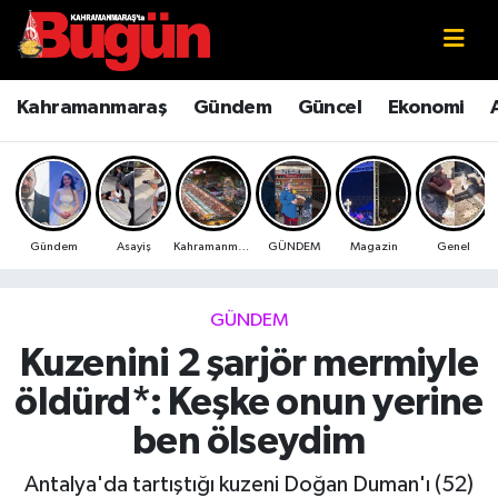
Kahramanmaraş
Kahramanmaraş Nöbetçi Eczaneler
Kahramanmaraş
Gündem
Güncel
Ekonomi
Kahramanmaraş Sokak Röportajları
Kahramanmaraş Hava Durumu
Bilim ve Teknoloji
Kahramanmaraş Namaz Vakitleri
Gündem
Asayiş
Kahramanmaraş
GÜNDEM
Magazin
Genel
Çevre
Kahramanmaraş Trafik Yoğunluk Haritası
Eğitim
Süper Lig Puan Durumu ve Fikstür
GÜNDEM
Kuzenini 2 şarjör mermiyle
Ekonomi
Tüm Manşetler
öldürd*: Keşke onun yerine
Genel
Son Dakika Haberleri
ben ölseydim
Güncel
Haber Arşivi
Antalya'da tartıştığı kuzeni Doğan Duman'ı (52)