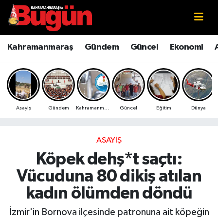
Kahramanmaraş
Kahramanmaraş Nöbetçi Eczaneler
Kahramanmaraş
Gündem
Güncel
Ekonomi
Kahramanmaraş Sokak Röportajları
Kahramanmaraş Hava Durumu
Bilim ve Teknoloji
Kahramanmaraş Namaz Vakitleri
Asayiş
Gündem
Kahramanmaraş
Güncel
Eğitim
Dünya
Çevre
Kahramanmaraş Trafik Yoğunluk Haritası
Eğitim
Süper Lig Puan Durumu ve Fikstür
ASAYIŞ
Köpek dehş*t saçtı:
Ekonomi
Tüm Manşetler
Vücuduna 80 dikiş atılan
Genel
Son Dakika Haberleri
kadın ölümden döndü
Güncel
Haber Arşivi
İzmir'in Bornova ilçesinde patronuna ait köpeğin