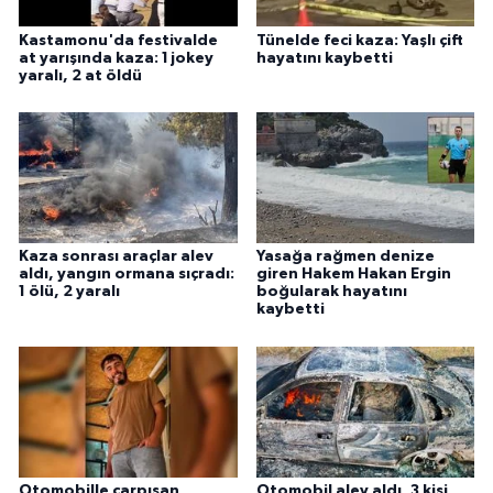
Kastamonu'da festivalde
Tünelde feci kaza: Yaşlı çift
at yarışında kaza: 1 jokey
hayatını kaybetti
yaralı, 2 at öldü
Kaza sonrası araçlar alev
Yasağa rağmen denize
aldı, yangın ormana sıçradı:
giren Hakem Hakan Ergin
1 ölü, 2 yaralı
boğularak hayatını
kaybetti
Otomobille çarpışan
Otomobil alev aldı, 3 kişi