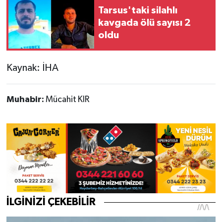
Tarsus'taki silahlı
kavgada ölü sayısı 2
oldu
Kaynak: İHA
Muhabir:
Mücahit KIR