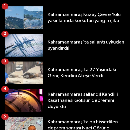
1
Kahramanmaraş Kuzey Çevre Yolu
yakınlarında korkutan yangın çıktı
2
Kahramanmaraş'ta sallantı uykudan
uyandırdı!
3
Kahramanmaraş’ta 27 Yaşındaki
Genç Kendini Ateşe Verdi
4
Kahramanmaraş sallandı! Kandilli
Rasathanesi Göksun depremini
duyurdu
5
Kahramanmaraş’ta da hissedilen
deprem sonrası Naci Görür o