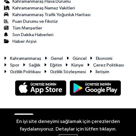
Kahramanmaraş Hava Durumu
Kahramanmaraş Namaz Vakitleri
Kahramanmaraş Trafik Yoğunluk Haritası
Puan Durumu ve Fikstür
Tüm Manşetler
Son Dakika Haberleri
Haber Arşivi
Kahramanmaraş
Genel
Güncel
Ekonomi
Spor
Sağlık
Eğitim
Künye
Çerez Politikası
Gizlilik Politikası
Gizlilik Sözleşmesi
İletişim
RSS
Copyright © 2026. Her hakkı saklıdır.
En iyi site deneyimi sağlamak için çerezlerden
faydalanıyoruz. Detaylar için lütfen tıklayın.