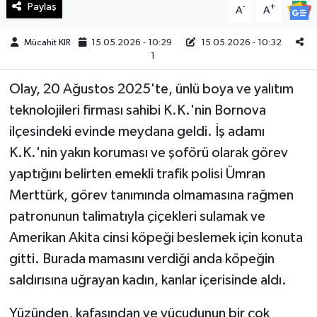
Paylaş
-
+
A
A
Teknoloji
Mücahit KIR
15.05.2026 - 10:29
15.05.2026 - 10:32
1
Yaşam
Olay, 20 Ağustos 2025'te, ünlü boya ve yalıtım
KAHRAMANMARAŞ
teknolojileri firması sahibi K.K.'nin Bornova
ilçesindeki evinde meydana geldi. İş adamı
K.K.'nin yakın koruması ve şoförü olarak görev
yaptığını belirten emekli trafik polisi Ümran
Merttürk, görev tanımında olmamasına rağmen
patronunun talimatıyla çiçekleri sulamak ve
Amerikan Akita cinsi köpeği beslemek için konuta
gitti. Burada mamasını verdiği anda köpeğin
saldırısına uğrayan kadın, kanlar içerisinde aldı.
Yüzünden, kafasından ve vücudunun bir çok