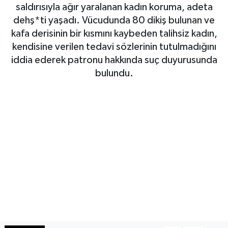
saldırısıyla ağır yaralanan kadın koruma, adeta
Haberde İnsan
dehş*ti yaşadı. Vücudunda 80 dikiş bulunan ve
kafa derisinin bir kısmını kaybeden talihsiz kadın,
Kültür Sanat
kendisine verilen tedavi sözlerinin tutulmadığını
iddia ederek patronu hakkında suç duyurusunda
Magazin
bulundu.
Manşet Altı
Manşetler
Resmi İlan
Sağlık
Spor
SürManşet