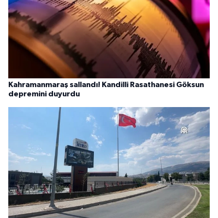
Kahramanmaraş sallandı! Kandilli Rasathanesi Göksun
depremini duyurdu