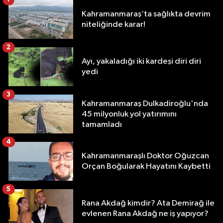
Kahramanmaraş’ta sağlıkta devrim
niteliğinde karar!
2
Ayı, yakaladığı iki kardeşi diri diri
yedi
3
Kahramanmaraş Dulkadiroğlu'nda
45 milyonluk yol yatırımını
tamamladı
4
Kahramanmaraşlı Doktor Oğuzcan
Orçan Boğularak Hayatını Kaybetti
5
Rana Akdağ kimdir? Ata Demirağ ile
evlenen Rana Akdağ ne iş yapıyor?