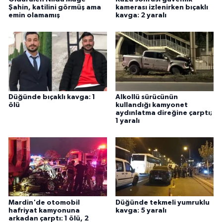
Şahin, katilini görmüş ama
kamerası izlenirken bıçaklı
emin olamamış
kavga: 2 yaralı
Düğünde bıçaklı kavga: 1
Alkollü sürücünün
ölü
kullandığı kamyonet
aydınlatma direğine çarptı;
1 yaralı
Mardin'de otomobil
Düğünde tekmeli yumruklu
hafriyat kamyonuna
kavga: 5 yaralı
arkadan çarptı: 1 ölü, 2