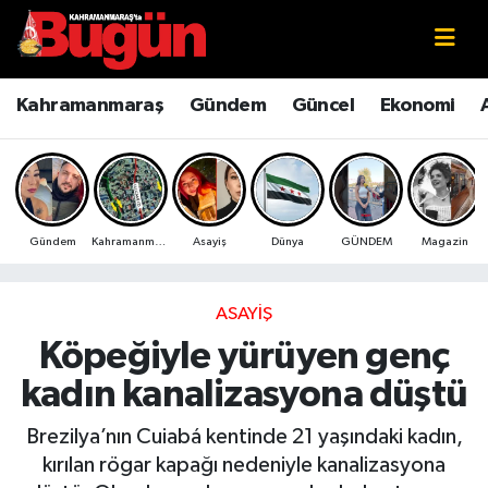
Kahramanmaraş
Kahramanmaraş Nöbetçi Eczaneler
Kahramanmaraş
Gündem
Güncel
Ekonomi
Kahramanmaraş Sokak Röportajları
Kahramanmaraş Hava Durumu
Bilim ve Teknoloji
Kahramanmaraş Namaz Vakitleri
Gündem
Kahramanmaraş
Asayiş
Dünya
GÜNDEM
Magazin
Çevre
Kahramanmaraş Trafik Yoğunluk Haritası
Eğitim
Süper Lig Puan Durumu ve Fikstür
ASAYIŞ
Köpeğiyle yürüyen genç
Ekonomi
Tüm Manşetler
kadın kanalizasyona düştü
Genel
Son Dakika Haberleri
Brezilya’nın Cuiabá kentinde 21 yaşındaki kadın,
kırılan rögar kapağı nedeniyle kanalizasyona
Güncel
Haber Arşivi