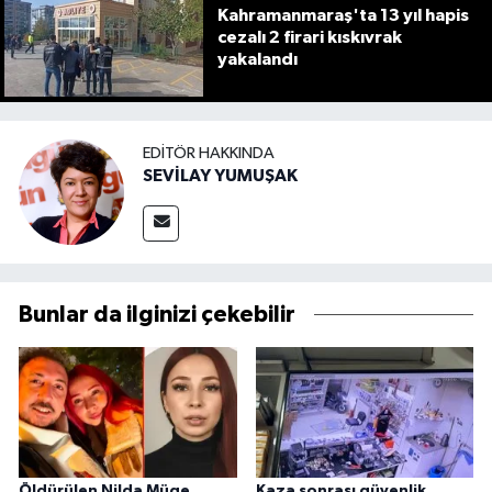
Kahramanmaraş'ta 13 yıl hapis
cezalı 2 firari kıskıvrak
yakalandı
EDITÖR HAKKINDA
SEVİLAY YUMUŞAK
Bunlar da ilginizi çekebilir
Öldürülen Nilda Müge
Kaza sonrası güvenlik