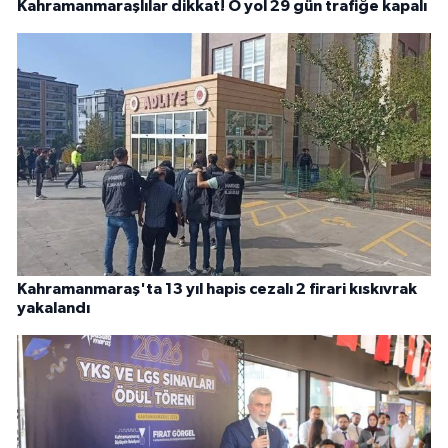
Kahramanmaraşlılar dikkat! O yol 29 gün trafiğe kapalı
Kahramanmaraş'ta 13 yıl hapis cezalı 2 firari kıskıvrak
yakalandı