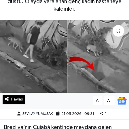
düştü. Olayda yaralanan genç kadın hastaneye
kaldırıldı.
Haberde İnsan
Kültür Sanat
Magazin
Manşet Altı
Manşetler
Resmi İlan
Sağlık
Paylaş
-
+
A
A
Spor
SEVİLAY YUMUŞAK
21.05.2026 - 09:31
1
Brezilya’nın Cuiabá kentinde meydana gelen
SürManşet