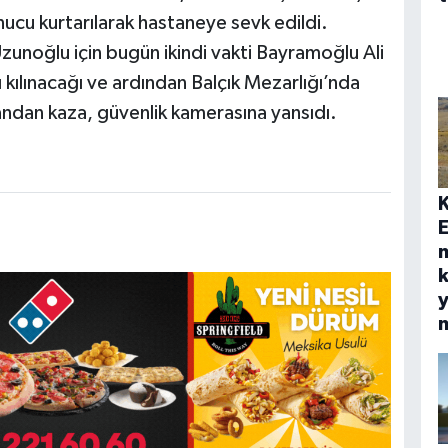
onucu kurtarılarak hastaneye sevk edildi.
zunoğlu için bugün ikindi vakti Bayramoğlu Ali
ılınacağı ve ardından Balçık Mezarlığı’nda
andan kaza, güvenlik kamerasına yansıdı.
E
k
y