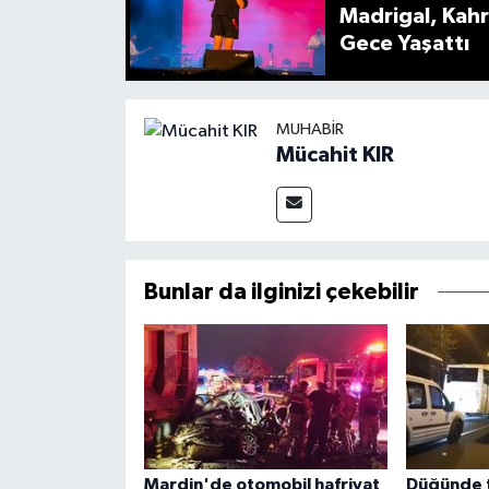
Madrigal, Kah
Gece Yaşattı
MUHABIR
Mücahit KIR
Bunlar da ilginizi çekebilir
Mardin'de otomobil hafriyat
Düğünde 