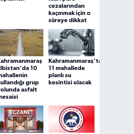
cezalarından
kaçınmak için o
süreye dikkat
Kahramanmaraş
Kahramanmaraş'ta
lbistan'da 10
11 mahallede
mahallenin
planlı su
ullandığı grup
kesintisi olacak
olunda asfalt
mesaisi