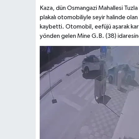
Kaza, dün Osmangazi Mahallesi Tuzla
Teknoloji
plakalı otomobiliyle seyir halinde ola
kaybetti. Otomobil, eefüjü aşarak karş
Yaşam
yönden gelen Mine G.B. (38) idaresind
KAHRAMANMARAŞ