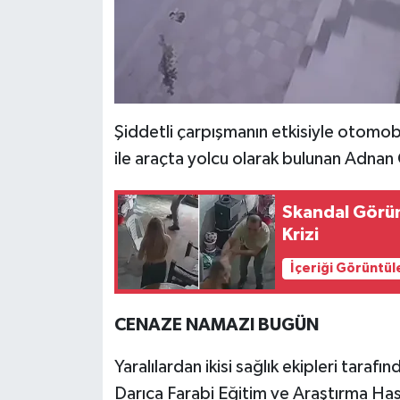
Şiddetli çarpışmanın etkisiyle otomo
ile araçta yolcu olarak bulunan Adnan
Skandal Görün
Krizi
İçeriği Görüntül
CENAZE NAMAZI BUGÜN
Yaralılardan ikisi sağlık ekipleri taraf
Darıca Farabi Eğitim ve Araştırma Hast