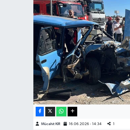
Haberde İnsan
Kültür Sanat
Magazin
Manşet Altı
Manşetler
Resmi İlan
Sağlık
Spor
Mücahit KIR
16.06.2026 - 14:34
1
SürManşet