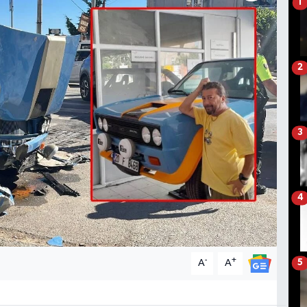
1
2
3
4
-
+
A
A
5