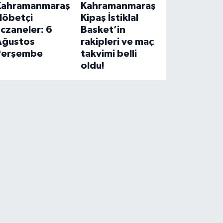
Kahramanmaraş
Kahramanmaraş
Nöbetçi
Kipaş İstiklal
czaneler: 6
Basket’in
Ağustos
rakipleri ve maç
Perşembe
takvimi belli
oldu!