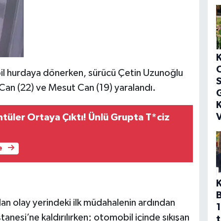
bil hurdaya dönerken, sürücü Çetin Uzunoğlu
S
 Can (22) ve Mesut Can (19) yaralandı.
G
K
V
tüler Ortaya Çıktı! Ünlü Grupta T*ciz
e
ından olay yerindeki ilk müdahalenin ardından
1
anesi’ne kaldırılırken; otomobil içinde sıkışan
t