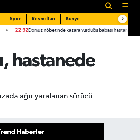
Spor
Resmi İlan
Künye
İletişim
z nöbetinde kazara vurduğu babası hastanede öldü
22:16
S
tı, hastanede
 kazada ağır yaralanan sürücü
Trend Haberler