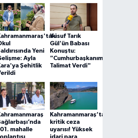
Kahramanmaraş'taki
Yusuf Tarık
Okul
Gül'ün Babası
aldırısında Yeni
Konuştu:
elişme: Ayla
"Cumhurbaşkanımız
ara'ya Şehitlik
Talimat Verdi"
erildi
Kahramanmaraş
Kahramanmaraş’ta
Bağlarbaşı’nda
kritik ceza
01. mahalle
uyarısı! Yüksek
oplantısı
idari para