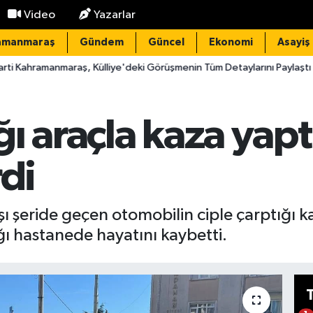
Video
Yazarlar
amanmaraş
Gündem
Güncel
Ekonomi
Asayiş
 Külliye'deki Görüşmenin Tüm Detaylarını Paylaştı
22:32
Domu
ı araçla kaza yap
rdi
rşı şeride geçen otomobilin ciple çarptığı
ğı hastanede hayatını kaybetti.