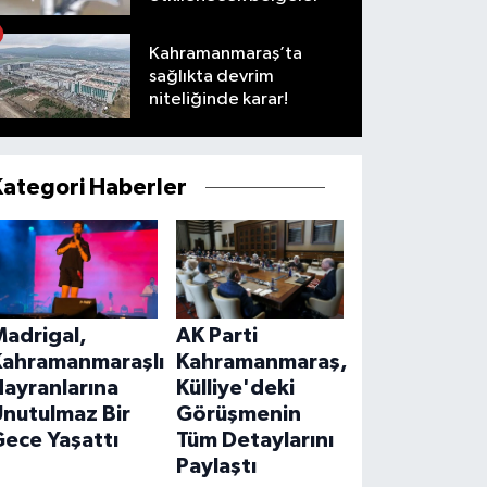
Kahramanmaraş’ta
sağlıkta devrim
niteliğinde karar!
Kategori Haberler
Madrigal,
AK Parti
Kahramanmaraşlı
Kahramanmaraş,
ayranlarına
Külliye'deki
Unutulmaz Bir
Görüşmenin
ece Yaşattı
Tüm Detaylarını
Paylaştı