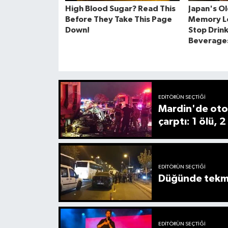
EDITÖRÜN SEÇTIĞI
Mardin'de oto
çarptı: 1 ölü, 2
EDITÖRÜN SEÇTIĞI
Düğünde tekmel
EDITÖRÜN SEÇTIĞI