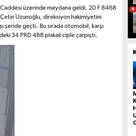
 Caddesi üzerinde meydana geldi. 20 F 8468
6
n Çetin Uzunoğlu, direksiyon hakimiyetini
ı şeride geçti. Bu sırada otomobil, karşı
eki 34 PRD 488 plakalı ciple çarpıştı.
H
G