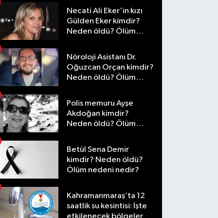
Necati Ali Eker'in kızı
Gülden Eker kimdir?
Neden öldü? Ölüm
nedeni nedir?
Nöroloji Asistanı Dr.
Oğuzcan Orçan kimdir?
Neden öldü? Ölüm
nedeni nedir?
Polis memuru Ayşe
Akdoğan kimdir?
Neden öldü? Ölüm
nedeni nedir?
Betül Sena Demir
kimdir? Neden öldü?
Ölüm nedeni nedir?
Kahramanmaraş’ta 12
saatlik su kesintisi: İşte
etkilenecek bölgeler