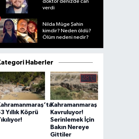
doktor denizde can
verdi
Nilda Müge Şahin
kimdir? Neden öldü?
Ölüm nedeni nedir?
Kategori Haberler
Kahramanmaraş’ta
Kahramanmaraş
3 Yıllık Köprü
Kavruluyor!
ıkılıyor!
Serinlemek İçin
Bakın Nereye
Gittiler