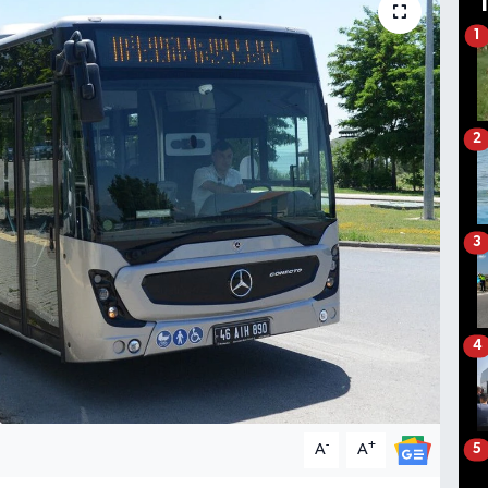
1
2
3
4
-
+
A
A
5