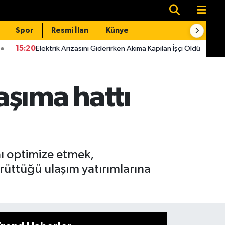
Spor
Resmi İlan
Künye
İletişim
 Arızasını Giderirken Akıma Kapılan İşçi Öldü
15:14
Kahramanmara
şıma hattı
ı optimize etmek,
rüttüğü ulaşım yatırımlarına