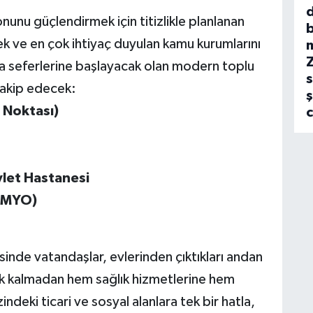
unu güçlendirmek için titizlikle planlanan
b
lek ve en çok ihtiyaç duyulan kamu kurumlarını
ıyla seferlerine başlayacak olan modern toplu
s
 takip edecek:
ş
ş Noktası)
vlet Hastanesi
 (MYO)
inde vatandaşlar, evlerinden çıktıkları andan
k kalmadan hem sağlık hizmetlerine hem
deki ticari ve sosyal alanlara tek bir hatla,