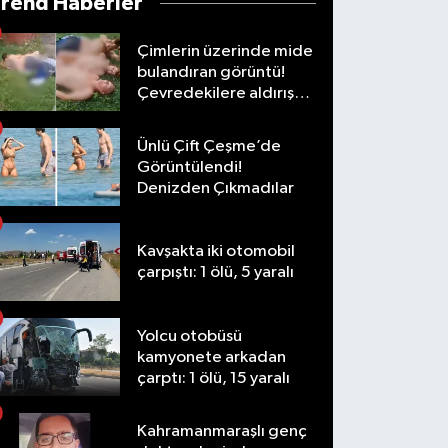
Trend Haberler
Çimlerin üzerinde mide
bulandıran görüntü!
Çevredekilere aldırış
etmediler
Ünlü Çift Çeşme’de
Görüntülendi!
Denizden Çıkmadılar
Kavşakta iki otomobil
çarpıştı: 1 ölü, 5 yaralı
Yolcu otobüsü
kamyonete arkadan
çarptı: 1 ölü, 15 yaralı
Kahramanmaraşlı genç