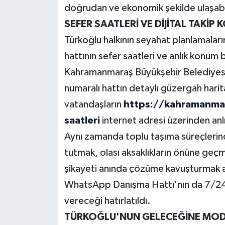
doğrudan ve ekonomik şekilde ulaşabi
SEFER SAATLERİ VE DİJİTAL TAKİP 
Türkoğlu halkının seyahat planlamaları
hattının sefer saatleri ve anlık konum b
Kahramanmaraş Büyükşehir Belediyesi
numaralı hattın detaylı güzergah harit
vatandaşların
https://kahramanmar
saatleri
internet adresi üzerinden anlık
Aynı zamanda toplu taşıma süreçlerin
tutmak, olası aksaklıkların önüne geçm
şikayeti anında çözüme kavuşturmak 
WhatsApp Danışma Hattı'nın da 7/24 a
vereceği hatırlatıldı.
TÜRKOĞLU'NUN GELECEĞİNE MODE