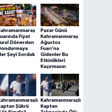
Kahramanmaraş
Pazar Günü
uarında Fiyat
Kahramanmaraş
Turu! Dönerden
Ağustos
Dondurmaya
Fuarı’na
Her Şeyi Sorduk
Gidenler Bu
Etkinlikleri
Kaçırmasın
Kahramanmaraşlı
Kahramanmaraşlı
Kaptan Şükrü
Kaptan