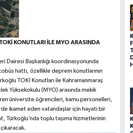
İ: TOKİ KONUTLARI İLE MYO ARASINDA
F
eri Dairesi Başkanlığı koordinasyonunda
obüs hattı, özellikle deprem konutlarının
ürkoğlu TOKİ Konutları ile Kahramanmaraş
slek Yüksekokulu (MYO) arasında mekik
en üniversite öğrencileri, kamu personelleri,
rde ikamet eden vatandaşlar için hayati bir
at, Türkoğlu’nda toplu taşıma hizmetlerinin
 çıkaracak.