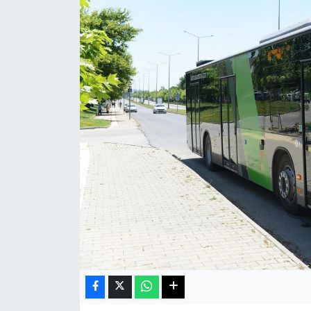
Haberde İnsan
Kültür Sanat
Magazin
Manşet Altı
Manşetler
Resmi İlan
Sağlık
Spor
SürManşet