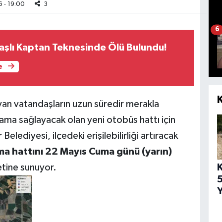
 - 19:00
3
6
şlı Kaptan Teknesinde Ölü Bulundu!
e
an vatandaşların uzun süredir merakla
ama sağlayacak olan yeni otobüs hattı için
elediyesi, ilçedeki erişilebilirliği artıracak
ma hattını 22 Mayıs Cuma günü (yarın)
tine sunuyor.
5
Y