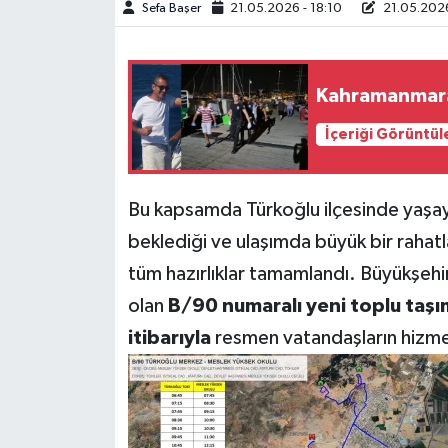
Sefa Başer
21.05.2026 - 18:10
21.05.2026
Teknoloji
Kahramanmara
Yaşam
İçeriği Görüntül
KAHRAMANMARAŞ
Bu kapsamda Türkoğlu ilçesinde yaşay
beklediği ve ulaşımda büyük bir rahatl
tüm hazırlıklar tamamlandı. Büyükşehir B
olan
B/90 numaralı yeni toplu taşı
itibarıyla
resmen vatandaşların hizme