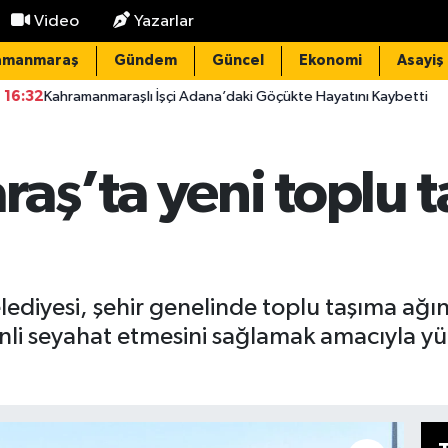
Video
Yazarlar
amanmaraş
Gündem
Güncel
Ekonomi
Asayiş
aşlı İşçi Adana’daki Göçükte Hayatını Kaybetti
15:20
Elektrik
ş’ta yeni toplu ta
diyesi, şehir genelinde toplu taşıma ağın
nli seyahat etmesini sağlamak amacıyla yü