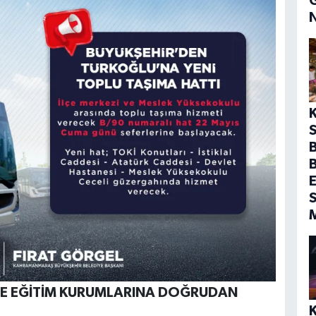
S
B
E
S
VE EĞİTİM KURUMLARINA DOĞRUDAN