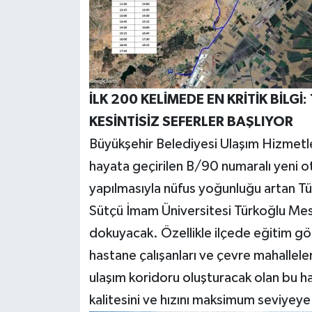
İLK 200 KELİMEDE EN KRİTİK BİLG
KESİNTİSİZ SEFERLER BAŞLIYOR
Büyükşehir Belediyesi Ulaşım Hizmetl
hayata geçirilen B/90 numaralı yeni ot
yapılmasıyla nüfus yoğunluğu artan T
Sütçü İmam Üniversitesi Türkoğlu Me
dokuyacak. Özellikle ilçede eğitim gör
hastane çalışanları ve çevre mahallele
ulaşım koridoru oluşturacak olan bu h
kalitesini ve hızını maksimum seviyeye