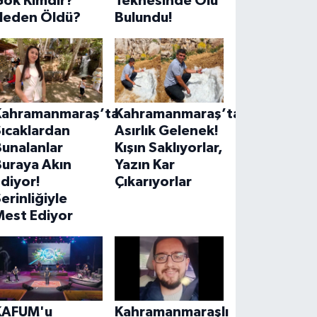
Gök Kimdir?
Teknesinde Ölü
Neden Öldü?
Bulundu!
Kahramanmaraş’ta
Kahramanmaraş’ta
ıcaklardan
Asırlık Gelenek!
unalanlar
Kışın Saklıyorlar,
Buraya Akın
Yazın Kar
diyor!
Çıkarıyorlar
erinliğiyle
Mest Ediyor
KAFUM'u
Kahramanmaraşlı