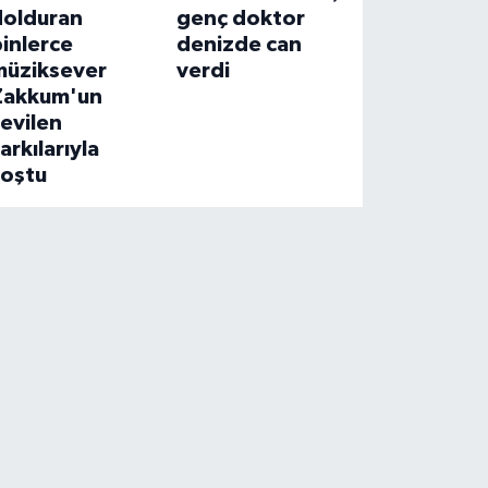
dolduran
genç doktor
inlerce
denizde can
müziksever
verdi
Zakkum'un
evilen
arkılarıyla
coştu