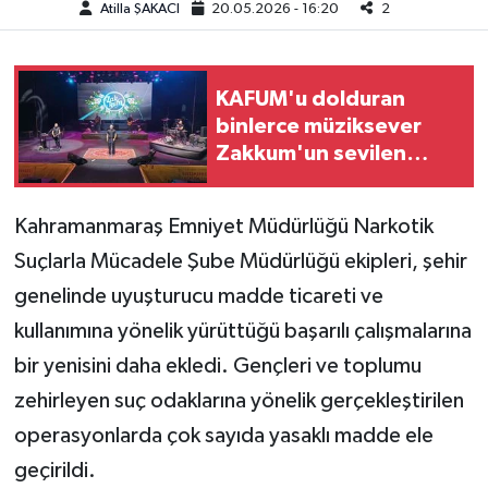
Atilla ŞAKACI
20.05.2026 - 16:20
2
Teknoloji
KAFUM'u dolduran
Yaşam
binlerce müziksever
Zakkum'un sevilen
KAHRAMANMARAŞ
şarkılarıyla coştu
Kahramanmaraş Emniyet Müdürlüğü Narkotik
Suçlarla Mücadele Şube Müdürlüğü ekipleri, şehir
genelinde uyuşturucu madde ticareti ve
kullanımına yönelik yürüttüğü başarılı çalışmalarına
bir yenisini daha ekledi. Gençleri ve toplumu
zehirleyen suç odaklarına yönelik gerçekleştirilen
operasyonlarda çok sayıda yasaklı madde ele
geçirildi.