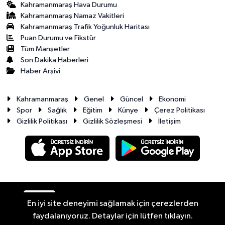
Kahramanmaraş Hava Durumu
Kahramanmaraş Namaz Vakitleri
Kahramanmaraş Trafik Yoğunluk Haritası
Puan Durumu ve Fikstür
Tüm Manşetler
Son Dakika Haberleri
Haber Arşivi
Kahramanmaraş
Genel
Güncel
Ekonomi
Spor
Sağlık
Eğitim
Künye
Çerez Politikası
Gizlilik Politikası
Gizlilik Sözleşmesi
İletişim
RSS
Copyright © 2026. Her hakkı saklıdır.
En iyi site deneyimi sağlamak için çerezlerden
faydalanıyoruz. Detaylar için lütfen tıklayın.