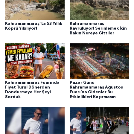
Kahramanmaraş’ta 53 Yıllık
Kahramanmaraş
Köprü Yıkılıyor!
Kavruluyor! Serinlemek İçin
Bakın Nereye Gittiler
Kahramanmaraş Fuarında
Pazar Günü
Fiyat Turu! Dönerden
Kahramanmaraş Ağustos
Dondurmaya Her Şeyi
Fuarı’na Gidenler Bu
Sorduk
Etkinlikleri Kaçırmasın