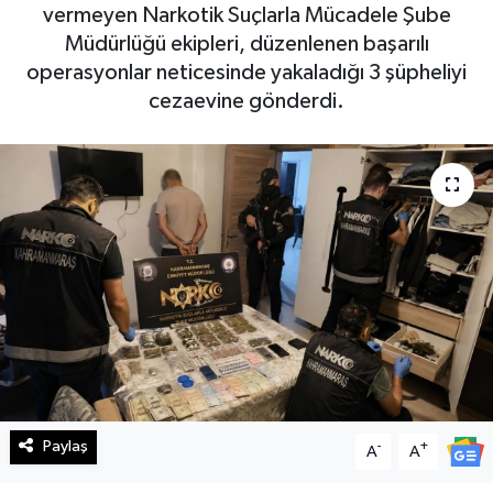
vermeyen Narkotik Suçlarla Mücadele Şube
Haberde İnsan
Müdürlüğü ekipleri, düzenlenen başarılı
operasyonlar neticesinde yakaladığı 3 şüpheliyi
Kültür Sanat
cezaevine gönderdi.
Magazin
Manşet Altı
Manşetler
Resmi İlan
Sağlık
Spor
Paylaş
-
+
A
A
SürManşet