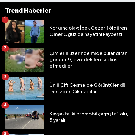
Trend Haberler
1
Korkunç olay: İpek Gezer'i öldüren
Ömer Oğuz da hayatını kaybetti
2
Çimlerin üzerinde mide bulandıran
görüntü! Çevredekilere aldırış
etmediler
3
Ünlü Çift Çeşme’de Görüntülendi!
Denizden Çıkmadılar
4
Kavşakta iki otomobil çarpıştı: 1 ölü,
5 yaralı
5