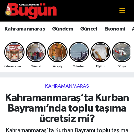
Kahramanmaraş
Kahramanmaraş Nöbetçi Eczaneler
Kahramanmaraş
Gündem
Güncel
Ekonomi
Kahramanmaraş Sokak Röportajları
Kahramanmaraş Hava Durumu
Bilim ve Teknoloji
Kahramanmaraş Namaz Vakitleri
Kahramanmaraş
Güncel
Asayiş
Gündem
Eğitim
Dünya
Çevre
Kahramanmaraş Trafik Yoğunluk Haritası
Eğitim
Süper Lig Puan Durumu ve Fikstür
KAHRAMANMARAŞ
Kahramanmaraş’ta Kurban
Ekonomi
Tüm Manşetler
Bayramı’nda toplu taşıma
Genel
Son Dakika Haberleri
ücretsiz mi?
Güncel
Haber Arşivi
Kahramanmaraş’ta Kurban Bayramı toplu taşıma