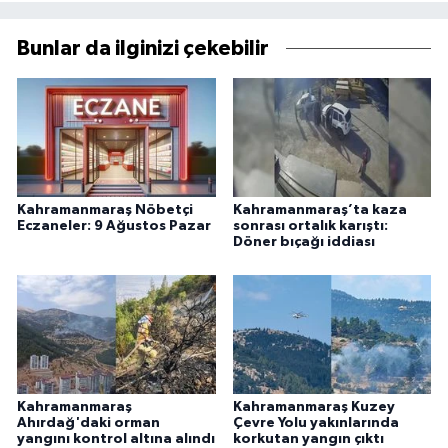
Bunlar da ilginizi çekebilir
Kahramanmaraş Nöbetçi
Kahramanmaraş’ta kaza
Eczaneler: 9 Ağustos Pazar
sonrası ortalık karıştı:
Döner bıçağı iddiası
Kahramanmaraş
Kahramanmaraş Kuzey
Ahırdağ'daki orman
Çevre Yolu yakınlarında
yangını kontrol altına alındı
korkutan yangın çıktı