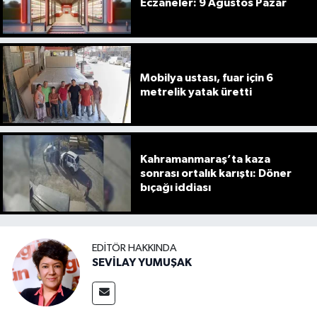
Eczaneler: 9 Ağustos Pazar
Mobilya ustası, fuar için 6
metrelik yatak üretti
Kahramanmaraş’ta kaza
sonrası ortalık karıştı: Döner
bıçağı iddiası
EDITÖR HAKKINDA
SEVİLAY YUMUŞAK