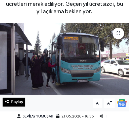
ücretleri merak ediliyor. Geçen yıl ücretsizdi, bu
Haberde İnsan
yıl açıklama bekleniyor.
Kültür Sanat
Magazin
Manşet Altı
Manşetler
Resmi İlan
Sağlık
Paylaş
-
+
A
A
Spor
SEVİLAY YUMUŞAK
21.05.2026 - 16:35
1
SürManşet