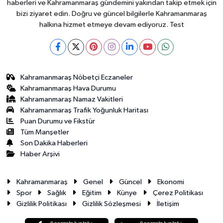
haberleri ve Kahramanmaraş gündemini yakından takip etmek için
bizi ziyaret edin. Doğru ve güncel bilgilerle Kahramanmaraş
halkına hizmet etmeye devam ediyoruz. Test
Kahramanmaraş Nöbetçi Eczaneler
Kahramanmaraş Hava Durumu
Kahramanmaraş Namaz Vakitleri
Kahramanmaraş Trafik Yoğunluk Haritası
Puan Durumu ve Fikstür
Tüm Manşetler
Son Dakika Haberleri
Haber Arşivi
Kahramanmaraş
Genel
Güncel
Ekonomi
Spor
Sağlık
Eğitim
Künye
Çerez Politikası
Gizlilik Politikası
Gizlilik Sözleşmesi
İletişim