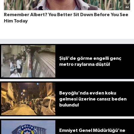
Şişli'de görme engelli genç
metro raylarına düştü!
Beyoğlu'nda evden koku
gelmesi üzerine cansız beden
bulundu!
Emniyet Genel Müdürlüğü'ne