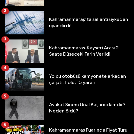
2
Kahramanmaraş'ta sallantı uykudan
uyandırdı!
3
Kahramanmaraş-Kayseri Arası 2
Saate Düşecek! Tarih Verildi
4
Yolcu otobüsü kamyonete arkadan
çarptı: 1 ölü, 15 yaralı
5
Avukat Sinem Ünal Başarıcı kimdir?
Neden öldü?
6
Kahramanmaraş Fuarında Fiyat Turu!