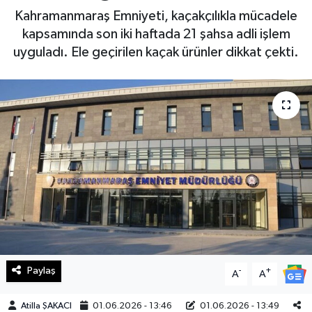
Kahramanmaraş Emniyeti, kaçakçılıkla mücadele
Haberde İnsan
kapsamında son iki haftada 21 şahsa adli işlem
uyguladı. Ele geçirilen kaçak ürünler dikkat çekti.
Kültür Sanat
Magazin
Manşet Altı
Manşetler
Resmi İlan
Sağlık
Paylaş
-
+
Spor
A
A
Atilla ŞAKACI
01.06.2026 - 13:46
01.06.2026 - 13:49
SürManşet