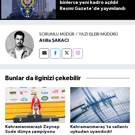
binlerce yeni kadro açıldı!
Resmi Gazete'de yayımlandı
SORUMLU MÜDÜR / YAZI İŞLERI MÜDÜRÜ
Atilla ŞAKACI
Bunlar da ilginizi çekebilir
Kahramanmaraşlı Zeynep
Kahramanmaraş'ta sallantı
Sude dünya şampiyonu
uykudan uyandırdı!