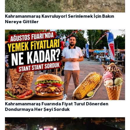
Kahramanmaraş Kavruluyor! Serinlemek İçin Bakın
Nereye Gittiler
Kahramanmaraş Fuarında Fiyat Turu! Dönerden
Dondurmaya Her Şeyi Sorduk