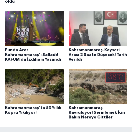
oldu
Funda Arar
Kahramanmaraş-Kayseri
Kahramanmaraş’ı Salladı!
Arası 2 Saate Düşecek! Tarih
KAFUM’da İzdiham Yaşandı
Verildi
Kahramanmaraş’ta 53 Yıllık
Kahramanmaraş
Köprü Yıkılıyor!
Kavruluyor! Serinlemek İçin
Bakın Nereye Gittiler