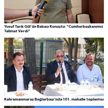
Yusuf Tarık Gül'ün Babası Konuştu: "Cumhurbaşkanımız
Talimat Verdi"
Kahramanmaraş Bağlarbaşı’nda 101. mahalle toplantısı