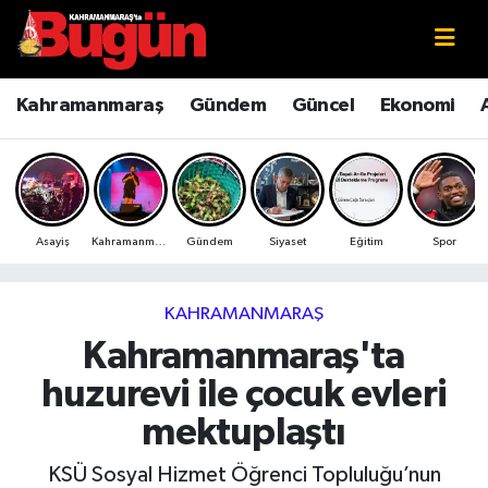
Kahramanmaraş
Kahramanmaraş Nöbetçi Eczaneler
Kahramanmaraş
Gündem
Güncel
Ekonomi
Kahramanmaraş Sokak Röportajları
Kahramanmaraş Hava Durumu
Bilim ve Teknoloji
Kahramanmaraş Namaz Vakitleri
Asayiş
Kahramanmaraş
Gündem
Siyaset
Eğitim
Spor
Çevre
Kahramanmaraş Trafik Yoğunluk Haritası
Eğitim
Süper Lig Puan Durumu ve Fikstür
KAHRAMANMARAŞ
Kahramanmaraş'ta
Ekonomi
Tüm Manşetler
huzurevi ile çocuk evleri
Genel
Son Dakika Haberleri
mektuplaştı
Güncel
Haber Arşivi
KSÜ Sosyal Hizmet Öğrenci Topluluğu’nun