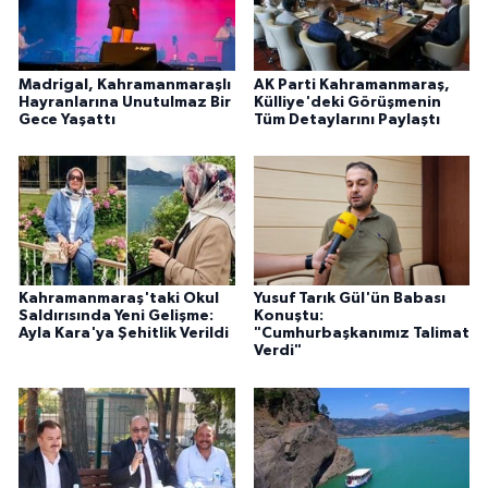
Madrigal, Kahramanmaraşlı
AK Parti Kahramanmaraş,
Hayranlarına Unutulmaz Bir
Külliye'deki Görüşmenin
Gece Yaşattı
Tüm Detaylarını Paylaştı
Kahramanmaraş'taki Okul
Yusuf Tarık Gül'ün Babası
Saldırısında Yeni Gelişme:
Konuştu:
Ayla Kara'ya Şehitlik Verildi
"Cumhurbaşkanımız Talimat
Verdi"