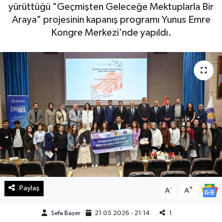
yürüttüğü "Geçmişten Geleceğe Mektuplarla Bir
Haberde İnsan
Araya" projesinin kapanış programı Yunus Emre
Kongre Merkezi'nde yapıldı.
Kültür Sanat
Magazin
Manşet Altı
Manşetler
Resmi İlan
Sağlık
Paylaş
-
+
A
A
Spor
Sefa Başer
21.05.2026 - 21:14
1
SürManşet