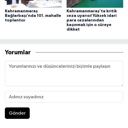
Kahramanmaraş
Kahramanmaraş’ta kritik
Bağlarbaşı’nda 101. mahalle
ceza uyarısı! Yüksek idari
toplantısı
para cezalarından
kaçınmak için o süreye
dikkat
Yorumlar
Gönder