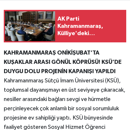
Teknoloji
AK Parti
Kahramanmaraş,
Yaşam
Külliye'deki
Görüşmenin Tüm
KAHRAMANMARAŞ
Detaylarını Paylaştı
KAHRAMANMARAŞ ONİKİŞUBAT’TA
KUŞAKLAR ARASI GÖNÜL KÖPRÜSÜ! KSÜ’DE
DUYGU DOLU PROJENİN KAPANIŞI YAPILDI
Kahramanmaraş Sütçü İmam Üniversitesi (KSÜ),
toplumsal dayanışmayı en üst seviyeye çıkaracak,
nesiller arasındaki bağları sevgi ve hürmetle
perçinleyecek çok anlamlı bir sosyal sorumluluk
projesine ev sahipliği yaptı. KSÜ bünyesinde
faaliyet gösteren Sosyal Hizmet Öğrenci