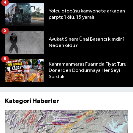
4
Yolcu otobüsü kamyonete arkadan
çarptı: 1 ölü, 15 yaralı
5
Avukat Sinem Ünal Başarıcı kimdir?
Neden öldü?
6
Kahramanmaraş Fuarında Fiyat Turu!
Dönerden Dondurmaya Her Şeyi
Sorduk
Kategori Haberler