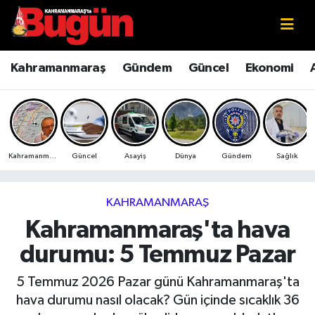
Kahramanmaraş
Kahramanmaraş Nöbetçi Eczaneler
Kahramanmaraş
Gündem
Güncel
Ekonomi
Kahramanmaraş Sokak Röportajları
Kahramanmaraş Hava Durumu
Bilim ve Teknoloji
Kahramanmaraş Namaz Vakitleri
Kahramanmaraş
Güncel
Asayiş
Dünya
Gündem
Sağlık
Çevre
Kahramanmaraş Trafik Yoğunluk Haritası
Eğitim
Süper Lig Puan Durumu ve Fikstür
KAHRAMANMARAŞ
Kahramanmaraş'ta hava
Ekonomi
Tüm Manşetler
durumu: 5 Temmuz Pazar
Genel
Son Dakika Haberleri
5 Temmuz 2026 Pazar günü Kahramanmaraş'ta
hava durumu nasıl olacak? Gün içinde sıcaklık 36
Güncel
Haber Arşivi