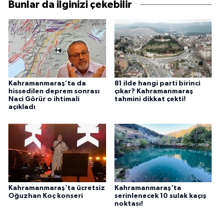
Bunlar da ilginizi çekebilir
Kahramanmaraş’ta da
81 ilde hangi parti birinci
hissedilen deprem sonrası
çıkar? Kahramanmaraş
Naci Görür o ihtimali
tahmini dikkat çekti!
açıkladı
Kahramanmaraş'ta ücretsiz
Kahramanmaraş'ta
Oğuzhan Koç konseri
serinlenecek 10 sulak kaçış
noktası!