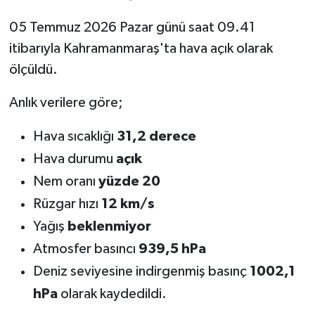
05 Temmuz 2026 Pazar günü saat 09.41
itibarıyla Kahramanmaraş'ta hava açık olarak
ölçüldü.
Anlık verilere göre;
Hava sıcaklığı
31,2 derece
Hava durumu
açık
Nem oranı
yüzde 20
Rüzgar hızı
12 km/s
Yağış
beklenmiyor
Atmosfer basıncı
939,5 hPa
Deniz seviyesine indirgenmiş basınç
1002,1
hPa
olarak kaydedildi.