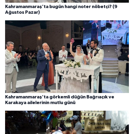
Kahramanmaraş'ta bugün hangi noter nöbetçi? (9
Ağustos Pazar)
Kahramanmaraş'ta görkemli düğün Bağrıaçık ve
Karakaya ailelerinin mutlu günü