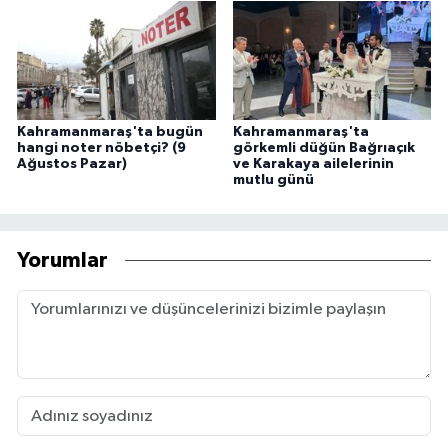
Kahramanmaraş'ta bugün
Kahramanmaraş'ta
hangi noter nöbetçi? (9
görkemli düğün Bağrıaçık
Ağustos Pazar)
ve Karakaya ailelerinin
mutlu günü
Yorumlar