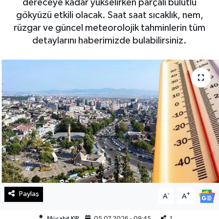
dereceye kadar yükselirken parçalı bulutlu
gökyüzü etkili olacak. Saat saat sıcaklık, nem,
Haberde İnsan
rüzgar ve güncel meteorolojik tahminlerin tüm
detaylarını haberimizde bulabilirsiniz.
Kültür Sanat
Magazin
Manşet Altı
Manşetler
Resmi İlan
Sağlık
Spor
Paylaş
-
+
A
A
SürManşet
Mücahit KIR
05.07.2026 - 09:45
1