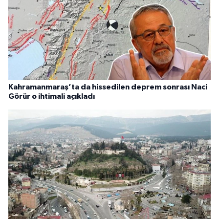
Kahramanmaraş’ta da hissedilen deprem sonrası Naci
Görür o ihtimali açıkladı