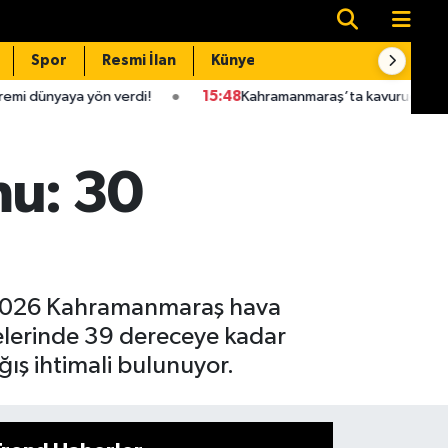
Spor
Resmi İlan
Künye
İletişim
n verdi!
15:48
Kahramanmaraş’ta kavurucu sıcaklara karşı uzman
u: 30
n 2026 Kahramanmaraş hava
elerinde 39 dereceye kadar
ış ihtimali bulunuyor.