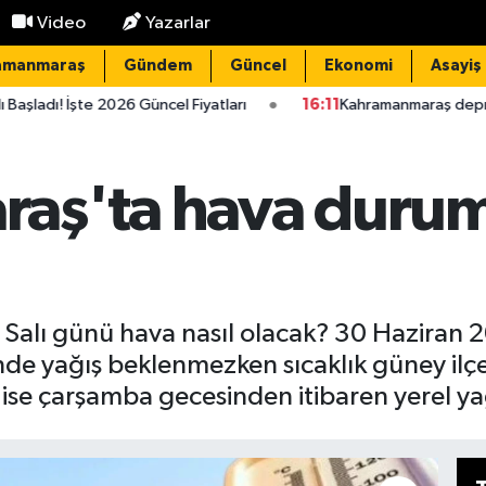
Video
Yazarlar
amanmaraş
Gündem
Güncel
Ekonomi
Asayiş
026 Güncel Fiyatları
16:11
Kahramanmaraş depremi dünyaya yö
aş'ta hava durum
Salı günü hava nasıl olacak? 30 Hazira
nde yağış beklenmezken sıcaklık güney ilç
ise çarşamba gecesinden itibaren yerel yağ