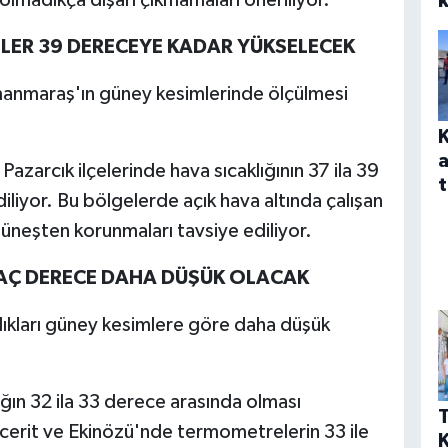
k
LER 39 DERECEYE KADAR YÜKSELECEK
amanmaraş'ın güney kesimlerinde ölçülmesi
a
azarcık ilçelerinde hava sıcaklığının 37 ila 39
t
liyor. Bu bölgelerde açık hava altında çalışan
güneşten korunmaları tavsiye ediliyor.
RKAÇ DERECE DAHA DÜŞÜK OLACAK
klıkları güney kesimlere göre daha düşük
ğın 32 ila 33 derece arasında olması
T
ncerit ve Ekinözü'nde termometrelerin 33 ile