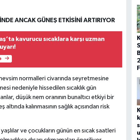
NDE ANCAK GÜNEŞ ETKİSİNİ ARTIRIYOR
’ta kavurucu sıcaklara karşı uzman
uyarı!
B
e
F
mevsim normalleri civarında seyretmesine
mesi nedeniyle hissedilen sıcaklık gün
nlar, düşük nem oranının bunaltıcı etkiyi bir
ş altında kalınmasının sağlık açısından risk
s
, yaşlılar ve çocukların günün en sıcak saatleri
olmadıkça dışarı çıkmamaları öneriliyor.