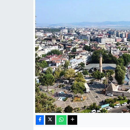
Haberde İnsan
Kültür Sanat
Magazin
Manşet Altı
Manşetler
Resmi İlan
Sağlık
Spor
SürManşet