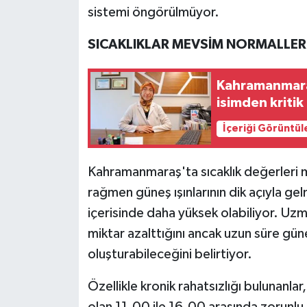
sistemi öngörülmüyor.
SICAKLIKLAR MEVSİM NORMALLERİ
Kahramanmaraş
isimden kritik 
İçeriği Görüntül
Kahramanmaraş'ta sıcaklık değerleri 
rağmen güneş ışınlarının dik açıyla gel
içerisinde daha yüksek olabiliyor. Uzma
miktar azalttığını ancak uzun süre güne
oluşturabileceğini belirtiyor.
Özellikle kronik rahatsızlığı bulunanlar
olan 11.00 ile 16.00 arasında zorunlu 