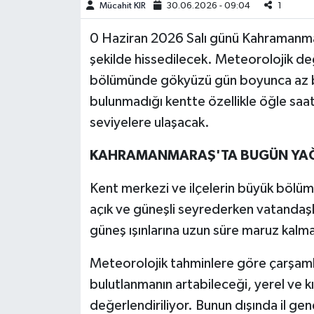
Mücahit KIR
30.06.2026 - 09:04
1
Teknoloji
0 Haziran 2026 Salı günü Kahramanmar
şekilde hissedilecek. Meteorolojik d
Yaşam
bölümünde gökyüzü gün boyunca az bul
bulunmadığı kentte özellikle öğle saat
KAHRAMANMARAŞ
seviyelere ulaşacak.
KAHRAMANMARAŞ'TA BUGÜN YA
Kent merkezi ve ilçelerin büyük böl
açık ve güneşli seyrederken vatandaşl
güneş ışınlarına uzun süre maruz kalma
Meteorolojik tahminlere göre çarşam
bulutlanmanın artabileceği, yerel ve kı
değerlendiriliyor. Bunun dışında il g