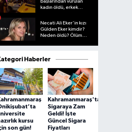
başlarından vurulan
kadın öldü, erkek
yaralandı
Necati Ali Eker'in kızı
Gülden Eker kimdir?
Neden öldü? Ölüm
nedeni nedir?
Kategori Haberler
Kahramanmaraş
Kahramanmaraş'ta
Onikişubat’ta
Sigaraya Zam
niversite
Geldi! İşte
azırlık kursu
Güncel Sigara
çin son gün!
Fiyatları