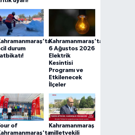
ritik uyarı!
Kahramanmaraş’ta
Kahramanmaraş'ta
cil durum
6 Ağustos 2026
atbikatı!
Elektrik
Kesintisi
Programı ve
Etkilenecek
İlçeler
our of
Kahramanmaraş
Kahramanmaraş'ta
milletvekili