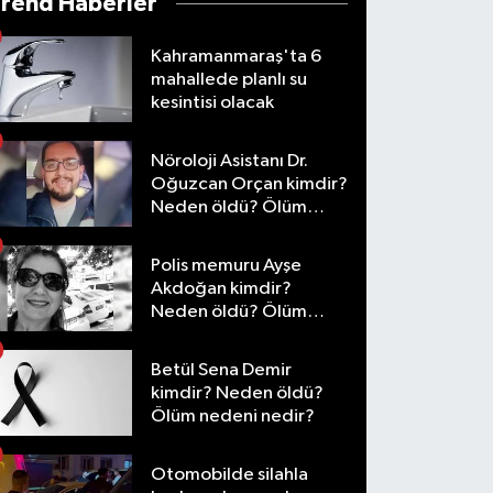
Trend Haberler
Kahramanmaraş'ta 6
mahallede planlı su
kesintisi olacak
Nöroloji Asistanı Dr.
Oğuzcan Orçan kimdir?
Neden öldü? Ölüm
nedeni nedir?
Polis memuru Ayşe
Akdoğan kimdir?
Neden öldü? Ölüm
nedeni nedir?
Betül Sena Demir
kimdir? Neden öldü?
Ölüm nedeni nedir?
Otomobilde silahla