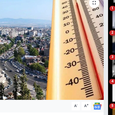
1
2
3
4
-
+
A
A
5