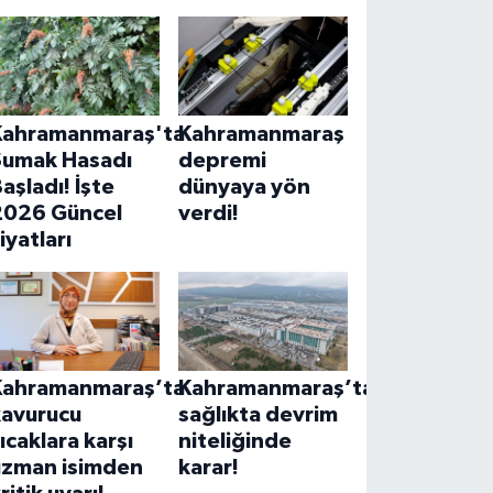
Kahramanmaraş'ta
Kahramanmaraş
Sumak Hasadı
depremi
aşladı! İşte
dünyaya yön
2026 Güncel
verdi!
iyatları
Kahramanmaraş’ta
Kahramanmaraş’ta
kavurucu
sağlıkta devrim
ıcaklara karşı
niteliğinde
uzman isimden
karar!