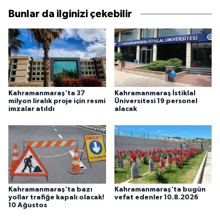
Bunlar da ilginizi çekebilir
Kahramanmaraş'ta 37
Kahramanmaraş İstiklal
milyon liralık proje için resmi
Üniversitesi 19 personel
imzalar atıldı
alacak
Kahramanmaraş'ta bazı
Kahramanmaraş'ta bugün
yollar trafiğe kapalı olacak!
vefat edenler 10.8.2026
10 Ağustos