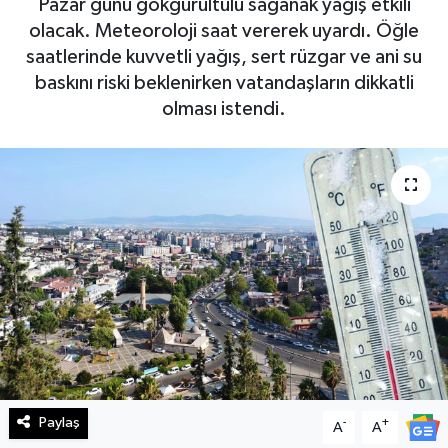
Pazar günü gökgürültülü sağanak yağış etkili
olacak. Meteoroloji saat vererek uyardı. Öğle
Haberde İnsan
saatlerinde kuvvetli yağış, sert rüzgar ve ani su
baskını riski beklenirken vatandaşların dikkatli
Kültür Sanat
olması istendi.
Magazin
Manşet Altı
Manşetler
Resmi İlan
Sağlık
Spor
Paylaş
-
+
A
A
SürManşet