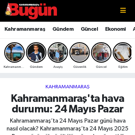
Kahramanmaraş
Kahramanmaraş Nöbetçi Eczaneler
Kahramanmaraş
Gündem
Güncel
Ekonomi
Kahramanmaraş Sokak Röportajları
Kahramanmaraş Hava Durumu
Bilim ve Teknoloji
Kahramanmaraş Namaz Vakitleri
Kahramanmaraş
Gündem
Asayiş
Güvenlik
Güncel
Eğitim
Çevre
Kahramanmaraş Trafik Yoğunluk Haritası
Eğitim
Süper Lig Puan Durumu ve Fikstür
KAHRAMANMARAŞ
Kahramanmaraş'ta hava
Ekonomi
Tüm Manşetler
durumu: 24 Mayıs Pazar
Genel
Son Dakika Haberleri
Kahramanmaraş’ta 24 Mayıs Pazar günü hava
nasıl olacak? Kahramanmaraş’ta 24 Mayıs 2025
Güncel
Haber Arşivi