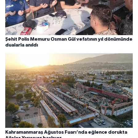
Şehit Polis Memuru Osman Gül vefatının yıl dönümünde
dualarla anıldı
Kahramanmaraş Ağustos Fuarı'nda eğlence dorukta
Aileler Yarışıyor başlıyor