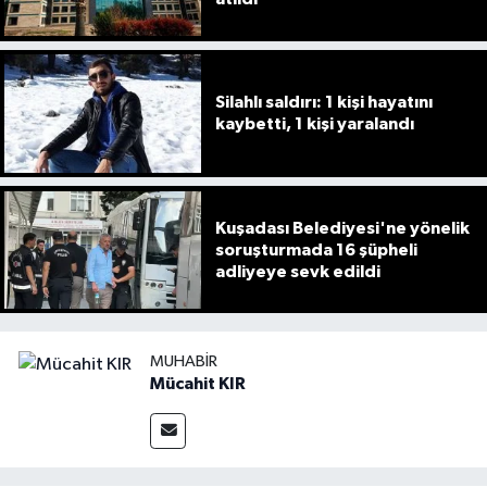
Silahlı saldırı: 1 kişi hayatını
kaybetti, 1 kişi yaralandı
Kuşadası Belediyesi'ne yönelik
soruşturmada 16 şüpheli
adliyeye sevk edildi
MUHABIR
Mücahit KIR