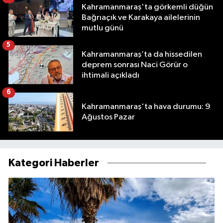
Kahramanmaraş'ta görkemli düğün
Bağrıaçık ve Karakaya ailelerinin
mutlu günü
5
Kahramanmaraş’ta da hissedilen
deprem sonrası Naci Görür o
ihtimali açıkladı
6
Kahramanmaraş'ta hava durumu: 9
Ağustos Pazar
Kategori Haberler