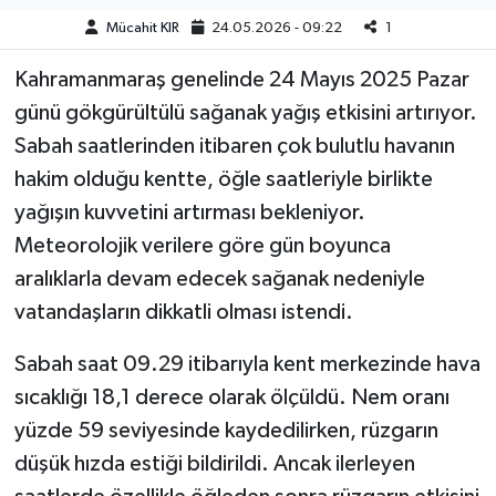
Mücahit KIR
24.05.2026 - 09:22
1
Teknoloji
Kahramanmaraş genelinde 24 Mayıs 2025 Pazar
Yaşam
günü gökgürültülü sağanak yağış etkisini artırıyor.
Sabah saatlerinden itibaren çok bulutlu havanın
KAHRAMANMARAŞ
hakim olduğu kentte, öğle saatleriyle birlikte
yağışın kuvvetini artırması bekleniyor.
Meteorolojik verilere göre gün boyunca
aralıklarla devam edecek sağanak nedeniyle
vatandaşların dikkatli olması istendi.
Sabah saat 09.29 itibarıyla kent merkezinde hava
sıcaklığı 18,1 derece olarak ölçüldü. Nem oranı
yüzde 59 seviyesinde kaydedilirken, rüzgarın
düşük hızda estiği bildirildi. Ancak ilerleyen