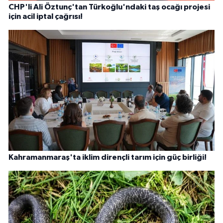
CHP'li Ali Öztunç'tan Türkoğlu'ndaki taş ocağı projesi
için acil iptal çağrısı!
Kahramanmaraş'ta iklim dirençli tarım için güç birliği!