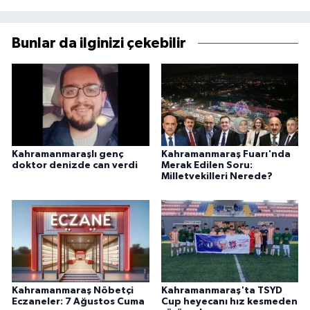
Bunlar da ilginizi çekebilir
Kahramanmaraşlı genç
Kahramanmaraş Fuarı'nda
doktor denizde can verdi
Merak Edilen Soru:
Milletvekilleri Nerede?
Kahramanmaraş Nöbetçi
Kahramanmaraş'ta TSYD
Eczaneler: 7 Ağustos Cuma
Cup heyecanı hız kesmeden