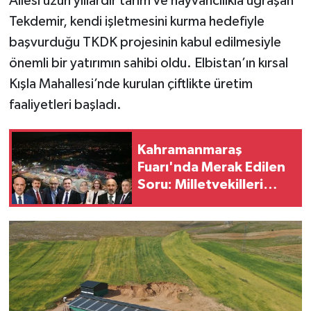
Ailesi uzun yıllardır tarım ve hayvancılıkla uğraşan
Tekdemir, kendi işletmesini kurma hedefiyle
başvurduğu TKDK projesinin kabul edilmesiyle
önemli bir yatırımın sahibi oldu. Elbistan’ın kırsal
Kışla Mahallesi’nde kurulan çiftlikte üretim
faaliyetleri başladı.
Kahramanmaraş
Fuarı'nda Merak Edilen
Soru: Milletvekilleri
Nerede?