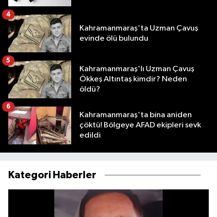
4
Kahramanmaraş'ta Uzman Çavuş
evinde ölü bulundu
5
Kahramanmaraş'lı Uzman Çavuş
Ökkeş Altıntaş kimdir? Neden
öldü?
6
Kahramanmaraş'ta bina aniden
çöktü! Bölgeye AFAD ekipleri sevk
edildi
Kategori Haberler