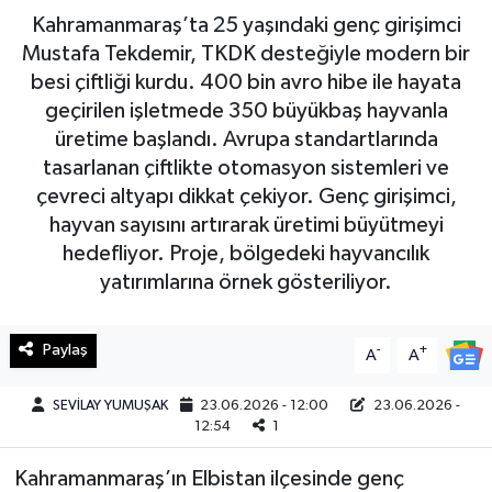
Kahramanmaraş’ta 25 yaşındaki genç girişimci
Haberde İnsan
Mustafa Tekdemir, TKDK desteğiyle modern bir
besi çiftliği kurdu. 400 bin avro hibe ile hayata
Kültür Sanat
geçirilen işletmede 350 büyükbaş hayvanla
üretime başlandı. Avrupa standartlarında
Magazin
tasarlanan çiftlikte otomasyon sistemleri ve
çevreci altyapı dikkat çekiyor. Genç girişimci,
Manşet Altı
hayvan sayısını artırarak üretimi büyütmeyi
hedefliyor. Proje, bölgedeki hayvancılık
Manşetler
yatırımlarına örnek gösteriliyor.
Resmi İlan
Paylaş
-
+
A
A
Sağlık
SEVİLAY YUMUŞAK
23.06.2026 - 12:00
23.06.2026 -
12:54
1
Spor
Kahramanmaraş’ın Elbistan ilçesinde genç
SürManşet