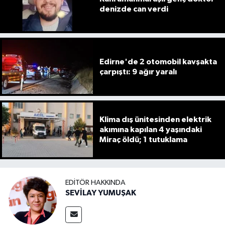
denizde can verdi
Edirne'de 2 otomobil kavşakta
çarpıştı: 9 ağır yaralı
Klima dış ünitesinden elektrik
akımına kapılan 4 yaşındaki
Miraç öldü; 1 tutuklama
EDITÖR HAKKINDA
SEVİLAY YUMUŞAK