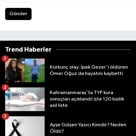
Gönder
Trend Haberler
1
Korkunç olay: İpek Gezer'i öldüren
Ömer Oğuz da hayatını kaybetti
2
Kahramanmaraş'ta TYP kura
sonuçları açıklandı! işte 120 kişilik
asil liste
3
Ayşe Gülşen Yazıcı Kimdir? Neden
Öldü?