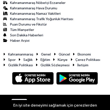
Kahramanmaraş Nöbetçi Eczaneler
Kahramanmaraş Hava Durumu
Kahramanmaraş Namaz Vakitleri
Kahramanmaraş Trafik Yoğunluk Haritası
Puan Durumu ve Fikstür
Tüm Manşetler
Son Dakika Haberleri
Haber Arşivi
Kahramanmaraş
Genel
Güncel
Ekonomi
Spor
Sağlık
Eğitim
Künye
Çerez Politikası
Gizlilik Politikası
Gizlilik Sözleşmesi
İletişim
RSS
Copyright © 2026. Her hakkı saklıdır.
En iyi site deneyimi sağlamak için çerezlerden