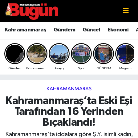
Kahramanmaraş
Kahramanmaraş Nöbetçi Eczaneler
Kahramanmaraş
Gündem
Güncel
Ekonomi
Kahramanmaraş Sokak Röportajları
Kahramanmaraş Hava Durumu
Bilim ve Teknoloji
Kahramanmaraş Namaz Vakitleri
Gündem
Kahramanmaraş
Asayiş
Spor
GÜNDEM
Magazin
Çevre
Kahramanmaraş Trafik Yoğunluk Haritası
Eğitim
Süper Lig Puan Durumu ve Fikstür
KAHRAMANMARAŞ
Kahramanmaraş’ta Eski Eşi
Ekonomi
Tüm Manşetler
Tarafından 16 Yerinden
Genel
Son Dakika Haberleri
Bıçaklandı!
Güncel
Haber Arşivi
Kahramanmaraş’ta iddalara göre Ş.Y. isimli kadın,