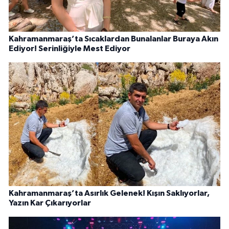
Kahramanmaraş’ta Sıcaklardan Bunalanlar Buraya Akın
Ediyor! Serinliğiyle Mest Ediyor
Kahramanmaraş’ta Asırlık Gelenek! Kışın Saklıyorlar,
Yazın Kar Çıkarıyorlar