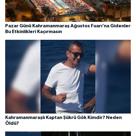
Pazar Günü Kahramanmaraş Ağustos Fuarı’na Gidenler
Bu Etkinlikleri Kaçırmasın
Kahramanmaraşlı Kaptan Şükrü Gök Kimdir? Neden
Öldü?