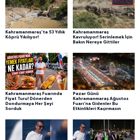
Kahramanmaraş’ta 53 Yıllık
Kahramanmaraş
Köprü Yıkılıyor!
Kavruluyor! Serinlemek İçin
Bakın Nereye Gittiler
Kahramanmaraş Fuarında
Pazar Günü
Fiyat Turu! Dönerden
Kahramanmaraş Ağustos
Dondurmaya Her Şeyi
Fuarı’na Gidenler Bu
Sorduk
Etkinlikleri Kaçırmasın