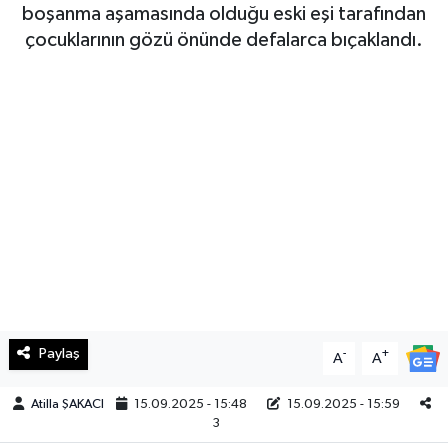
boşanma aşamasında olduğu eski eşi tarafından
Haberde İnsan
çocuklarının gözü önünde defalarca bıçaklandı.
Kültür Sanat
Magazin
Manşet Altı
Manşetler
Resmi İlan
Sağlık
Paylaş
-
+
A
A
Spor
Atilla ŞAKACI
15.09.2025 - 15:48
15.09.2025 - 15:59
3
SürManşet