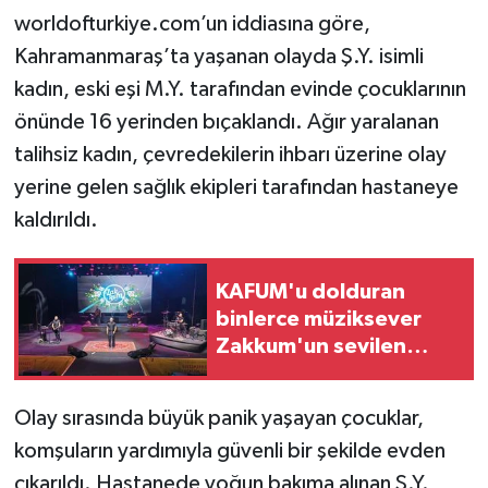
worldofturkiye.com’un iddiasına göre,
Teknoloji
Kahramanmaraş’ta yaşanan olayda Ş.Y. isimli
kadın, eski eşi M.Y. tarafından evinde çocuklarının
Yaşam
önünde 16 yerinden bıçaklandı. Ağır yaralanan
talihsiz kadın, çevredekilerin ihbarı üzerine olay
KAHRAMANMARAŞ
yerine gelen sağlık ekipleri tarafından hastaneye
kaldırıldı.
KAFUM'u dolduran
binlerce müziksever
Zakkum'un sevilen
şarkılarıyla coştu
Olay sırasında büyük panik yaşayan çocuklar,
komşuların yardımıyla güvenli bir şekilde evden
çıkarıldı. Hastanede yoğun bakıma alınan Ş.Y.,