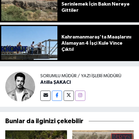
Serinlemek İçin Bakın Nereye
Gittiler
Kahramanmaraş’ta Maaşlarını
Alamayan 4 İşçi Kule Vince
Çıktı!
SORUMLU MÜDÜR / YAZI İŞLERI MÜDÜRÜ
Atilla ŞAKACI
Bunlar da ilginizi çekebilir