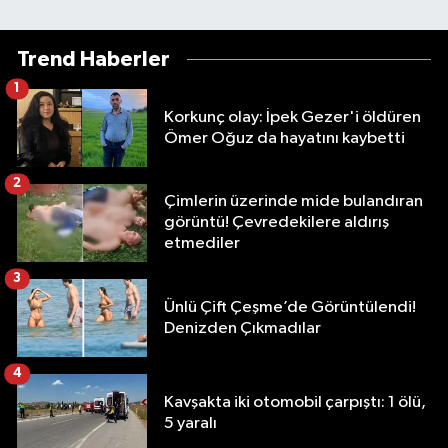
Trend Haberler
1
Korkunç olay: İpek Gezer'i öldüren
Ömer Oğuz da hayatını kaybetti
2
Çimlerin üzerinde mide bulandıran
görüntü! Çevredekilere aldırış
etmediler
3
Ünlü Çift Çeşme’de Görüntülendi!
Denizden Çıkmadılar
4
Kavşakta iki otomobil çarpıştı: 1 ölü,
5 yaralı