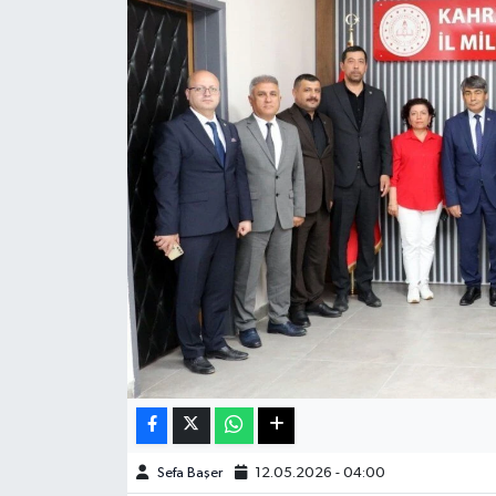
Haberde İnsan
Kültür Sanat
Magazin
Manşet Altı
Manşetler
Resmi İlan
Sağlık
Spor
Sefa Başer
12.05.2026 - 04:00
SürManşet