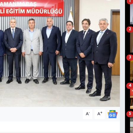
1
2
3
4
-
+
A
A
5