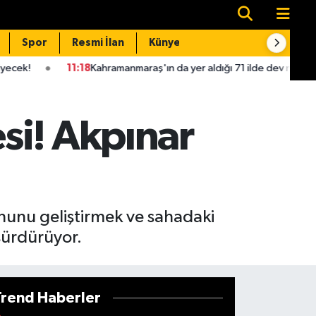
Spor
Resmi İlan
Künye
İletişim
Kahramanmaraş'ın da yer aldığı 71 ilde dev narkotik operasyonu! 84
si! Akpınar
nunu geliştirmek ve sahadaki
sürdürüyor.
Trend Haberler