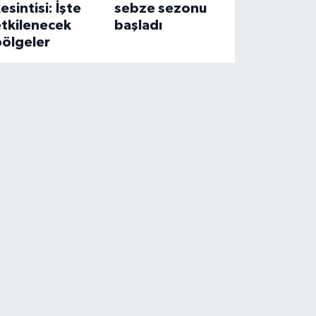
esintisi: İşte
sebze sezonu
etkilenecek
başladı
bölgeler