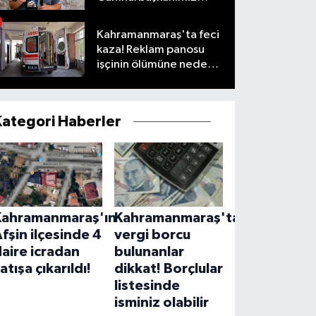
taleplerimizi olumlu
karşıladı
Kahramanmaraş'ta feci
kaza! Reklam panosu
işçinin ölümüne neden
oldu
Kategori Haberler
Kahramanmaraş'ın
Kahramanmaraş'ta
fşin ilçesinde 4
vergi borcu
aire icradan
bulunanlar
atışa çıkarıldı!
dikkat! Borçlular
listesinde
isminiz olabilir