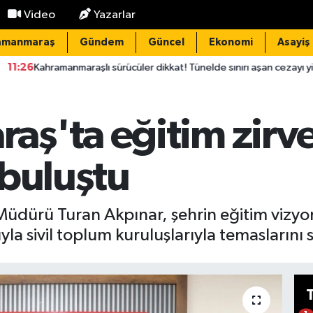
Video
Yazarlar
amanmaraş
Gündem
Güncel
Ekonomi
Asayiş
şlı sürücüler dikkat! Tünelde sınırı aşan cezayı yiyecek!
11:18
ş'ta eğitim zirve
 buluştu
Müdürü Turan Akpınar, şehrin eğitim vizyo
 sivil toplum kuruluşlarıyla temaslarını 