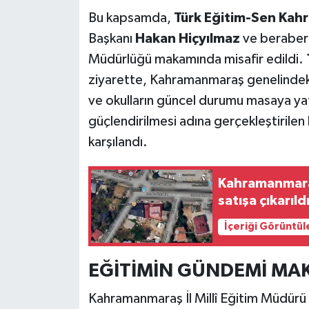
Bu kapsamda,
Türk Eğitim-Sen Kah
Teknoloji
Başkanı
Hakan Hiçyılmaz
ve beraberin
Müdürlüğü makamında misafir edildi.
Yaşam
ziyarette, Kahramanmaraş genelindeki 
ve okulların güncel durumu masaya yatı
KAHRAMANMARAŞ
güçlendirilmesi adına gerçekleştiril
karşılandı.
Kahramanmaraş
satışa çıkarıldı
İçeriği Görüntül
EĞİTİMİN GÜNDEMİ MAK
Kahramanmaraş İl Millî Eğitim Müdürü 