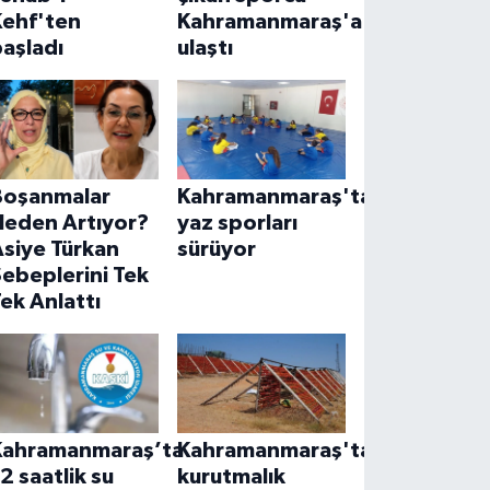
Kehf'ten
Kahramanmaraş'a
aşladı
ulaştı
Boşanmalar
Kahramanmaraş'ta
Neden Artıyor?
yaz sporları
siye Türkan
sürüyor
ebeplerini Tek
ek Anlattı
Kahramanmaraş’ta
Kahramanmaraş'ta
2 saatlik su
kurutmalık