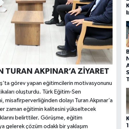
b
A
 TURAN AKPINAR’A ZİYARET
S
T
ş’ta görev yapan eğitimcilerin motivasyonunu
tikaları oluşturdu. Türk Eğitim-Sen
 misafirperverliğinden dolayı Turan Akpınar’a
her zaman eğitimin kalitesini yükseltecek
larını belirttiler. Görüşme, eğitim
1
raya gelerek çözüm odaklı bir yaklaşım