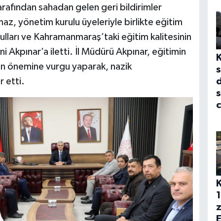
afından sahadan gelen geri bildirimler
az, yönetim kurulu üyeleriyle birlikte eğitim
oşulları ve Kahramanmaraş’taki eğitim kalitesinin
ni Akpınar’a iletti. İl Müdürü Akpınar, eğitimin
in önemine vurgu yaparak, nazik
s
d
 etti.
s
c
1
z