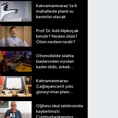
Kahramanmaraş'ta 6
mahallede planlı su
kesintisi olacak
Prof. Dr. Adil Alpkoçak
kimdir? Neden öldü?
Ölüm nedeni nedir?
Otomobilde silahla
başlarından vurulan
kadın öldü, erkek
yaralandı
Kahramanmaraş-
Çağlayancerit yolu
güneyi imar planı
masaya yatırıldı
Oğlunu okul saldırısında
kaybetmişti:
Cumhurbaşkanımız