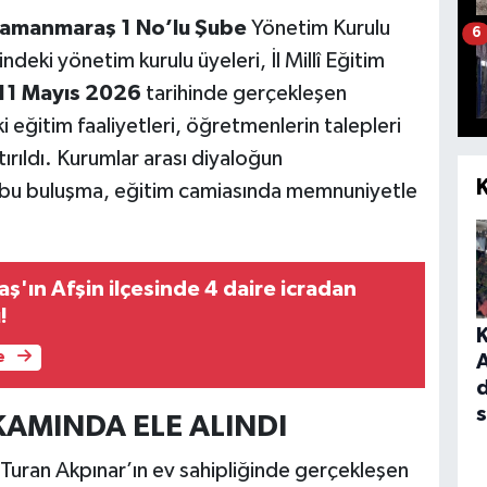
ramanmaraş 1 No’lu Şube
Yönetim Kurulu
6
deki yönetim kurulu üyeleri, İl Millî Eğitim
11 Mayıs 2026
tarihinde gerçekleşen
eğitim faaliyetleri, öğretmenlerin talepleri
rıldı. Kurumlar arası diyaloğun
en bu buluşma, eğitim camiasında memnuniyetle
'ın Afşin ilçesinde 4 daire icradan
!
e
A
d
s
AMINDA ELE ALINDI
Turan Akpınar’ın ev sahipliğinde gerçekleşen