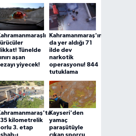
Kahramanmaraşlı
Kahramanmaraş'ın
ürücüler
da yer aldığı 71
ikkat! Tünelde
ilde dev
ınırı aşan
narkotik
ezayı yiyecek!
operasyonu! 844
tutuklama
Kahramanmaraş'ta
Kayseri'den
35 kilometrelik
yamaç
orlu 3. etap
paraşütüyle
Eshab-ı
çıkan sporcu