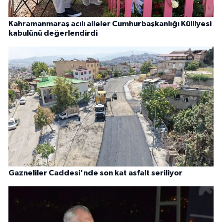
Kahramanmaraş acılı aileler Cumhurbaşkanlığı Külliyesi
kabulünü değerlendirdi
Gazneliler Caddesi'nde son kat asfalt seriliyor