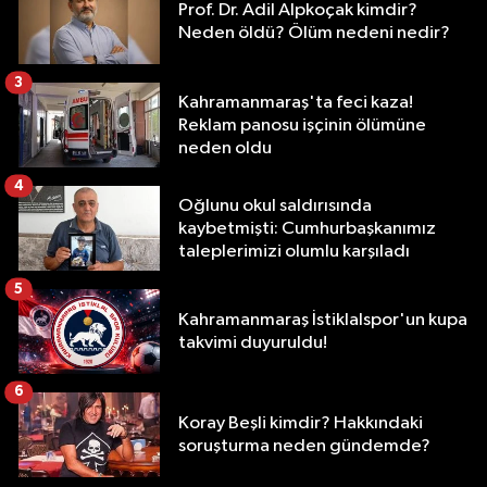
Prof. Dr. Adil Alpkoçak kimdir?
Neden öldü? Ölüm nedeni nedir?
3
Kahramanmaraş'ta feci kaza!
Reklam panosu işçinin ölümüne
neden oldu
4
Oğlunu okul saldırısında
kaybetmişti: Cumhurbaşkanımız
taleplerimizi olumlu karşıladı
5
Kahramanmaraş İstiklalspor'un kupa
takvimi duyuruldu!
6
Koray Beşli kimdir? Hakkındaki
soruşturma neden gündemde?