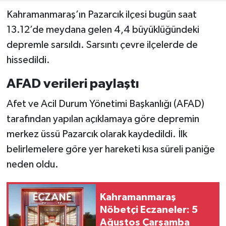
Kahramanmaraş’ın Pazarcık ilçesi bugün saat
Teknoloji
13.12’de meydana gelen 4,4 büyüklüğündeki
depremle sarsıldı. Sarsıntı çevre ilçelerde de
Yaşam
hissedildi.
KAHRAMANMARAŞ
AFAD verileri paylaştı
Afet ve Acil Durum Yönetimi Başkanlığı (AFAD)
tarafından yapılan açıklamaya göre depremin
merkez üssü Pazarcık olarak kaydedildi. İlk
belirlemelere göre yer hareketi kısa süreli paniğe
neden oldu.
Kahramanmaraş
Nöbetçi Eczaneler: 5
Ağustos Çarşamba