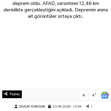
deprem oldu. AFAD, sarsıntının 12,46 km
Haberde İnsan
derinlikte gerçekleştiğini açıkladı. Depremin anına
ait görüntüler ortaya çıktı.
Kültür Sanat
Magazin
Manşet Altı
Manşetler
Resmi İlan
Sağlık
Paylaş
-
+
A
A
Spor
SEVİLAY YUMUŞAK
03.06.2026 - 13:59
1
SürManşet