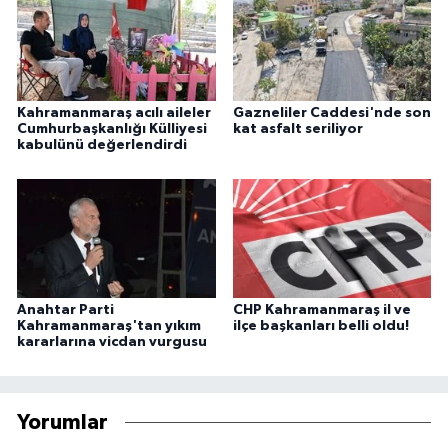
Kahramanmaraş acılı aileler
Gazneliler Caddesi'nde son
Cumhurbaşkanlığı Külliyesi
kat asfalt seriliyor
kabulünü değerlendirdi
Anahtar Parti
CHP Kahramanmaraş il ve
Kahramanmaraş'tan yıkım
ilçe başkanları belli oldu!
kararlarına vicdan vurgusu
Yorumlar