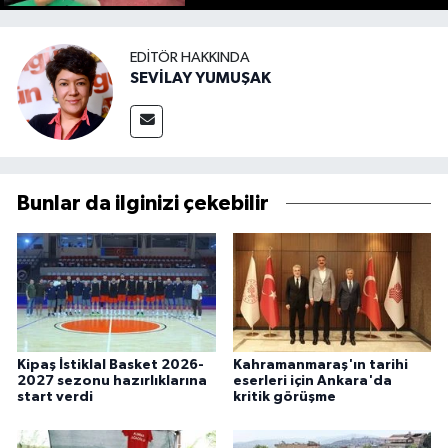
EDITÖR HAKKINDA
SEVİLAY YUMUŞAK
Bunlar da ilginizi çekebilir
Kipaş İstiklal Basket 2026-
Kahramanmaraş'ın tarihi
2027 sezonu hazırlıklarına
eserleri için Ankara'da
start verdi
kritik görüşme