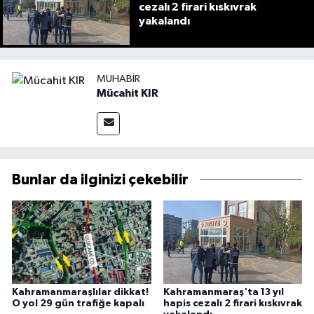
cezalı 2 firari kıskıvrak
yakalandı
MUHABIR
Mücahit KIR
Bunlar da ilginizi çekebilir
Kahramanmaraşlılar dikkat!
Kahramanmaraş'ta 13 yıl
O yol 29 gün trafiğe kapalı
hapis cezalı 2 firari kıskıvrak