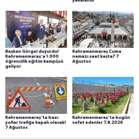
yakalandı
Başkan Görgel duyurdu!
Kahramanmaraş Cuma
Kahramanmaraş'a 1.000
namazı saat kaçta? 7
öğrencilik eğitim kampüsü
Ağustos
geliyor
Kahramanmaraş'ta bazı
Kahramanmaraş'ta bugün
yollar trafiğe kapalı olacak!
vefat edenler 7.8.2026
7 Ağustos