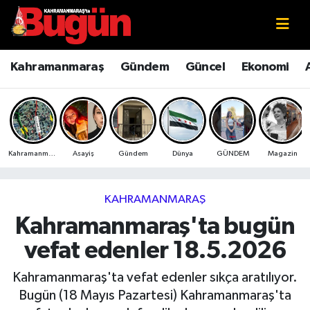
Kahramanmaraş
Kahramanmaraş Nöbetçi Eczaneler
Kahramanmaraş
Gündem
Güncel
Ekonomi
Kahramanmaraş Sokak Röportajları
Kahramanmaraş Hava Durumu
Bilim ve Teknoloji
Kahramanmaraş Namaz Vakitleri
Kahramanmaraş
Asayiş
Gündem
Dünya
GÜNDEM
Magazin
Çevre
Kahramanmaraş Trafik Yoğunluk Haritası
Eğitim
Süper Lig Puan Durumu ve Fikstür
KAHRAMANMARAŞ
Kahramanmaraş'ta bugün
Ekonomi
Tüm Manşetler
vefat edenler 18.5.2026
Genel
Son Dakika Haberleri
Kahramanmaraş'ta vefat edenler sıkça aratılıyor.
Bugün (18 Mayıs Pazartesi) Kahramanmaraş'ta
Güncel
Haber Arşivi