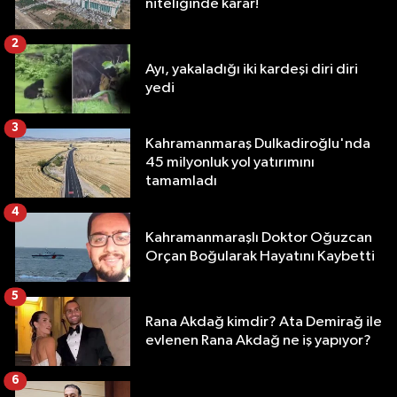
niteliğinde karar!
2
Ayı, yakaladığı iki kardeşi diri diri
yedi
3
Kahramanmaraş Dulkadiroğlu'nda
45 milyonluk yol yatırımını
tamamladı
4
Kahramanmaraşlı Doktor Oğuzcan
Orçan Boğularak Hayatını Kaybetti
5
Rana Akdağ kimdir? Ata Demirağ ile
evlenen Rana Akdağ ne iş yapıyor?
6