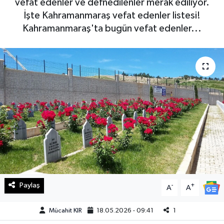
vefat edenler ve defnedilenler merak ediliyor.
İşte Kahramanmaraş vefat edenler listesi!
Haberde İnsan
Kahramanmaraş'ta bugün vefat edenler...
Kültür Sanat
Magazin
Manşet Altı
Manşetler
Resmi İlan
Sağlık
Paylaş
-
+
A
A
Spor
Mücahit KIR
18.05.2026 - 09:41
1
SürManşet