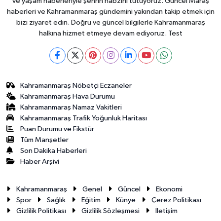
ve yaşam haberleriyle şehrin nabzını tutuyoruz. Güncel Maraş
haberleri ve Kahramanmaraş gündemini yakından takip etmek için
bizi ziyaret edin. Doğru ve güncel bilgilerle Kahramanmaraş
halkına hizmet etmeye devam ediyoruz. Test
Kahramanmaraş Nöbetçi Eczaneler
Kahramanmaraş Hava Durumu
Kahramanmaraş Namaz Vakitleri
Kahramanmaraş Trafik Yoğunluk Haritası
Puan Durumu ve Fikstür
Tüm Manşetler
Son Dakika Haberleri
Haber Arşivi
Kahramanmaraş
Genel
Güncel
Ekonomi
Spor
Sağlık
Eğitim
Künye
Çerez Politikası
Gizlilik Politikası
Gizlilik Sözleşmesi
İletişim