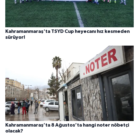
Kahramanmaraş'ta TSYD Cup heyecanı hız kesmeden
sürüyor!
Kahramanmaraş’ta 8 Ağustos’ta hangi noter nöbetçi
olacak?