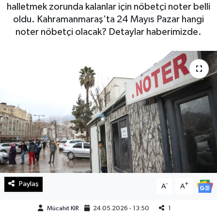
halletmek zorunda kalanlar için nöbetçi noter belli
Haberde İnsan
oldu. Kahramanmaraş’ta 24 Mayıs Pazar hangi
noter nöbetçi olacak? Detaylar haberimizde.
Kültür Sanat
Magazin
Manşet Altı
Manşetler
Resmi İlan
Sağlık
Paylaş
-
+
A
A
Spor
Mücahit KIR
24.05.2026 - 13:50
1
SürManşet