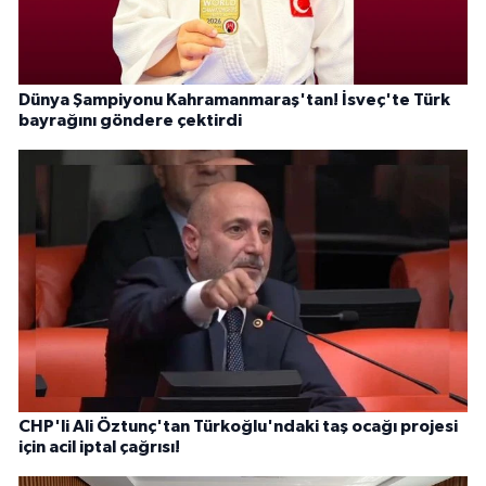
Dünya Şampiyonu Kahramanmaraş'tan! İsveç'te Türk
bayrağını göndere çektirdi
CHP'li Ali Öztunç'tan Türkoğlu'ndaki taş ocağı projesi
için acil iptal çağrısı!