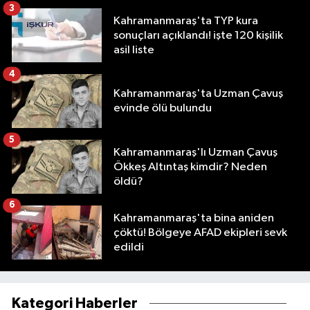
3
Kahramanmaraş'ta TYP kura
sonuçları açıklandı! işte 120 kişilik
asil liste
4
Kahramanmaraş'ta Uzman Çavuş
evinde ölü bulundu
5
Kahramanmaraş'lı Uzman Çavuş
Ökkeş Altıntaş kimdir? Neden
öldü?
6
Kahramanmaraş'ta bina aniden
çöktü! Bölgeye AFAD ekipleri sevk
edildi
Kategori Haberler