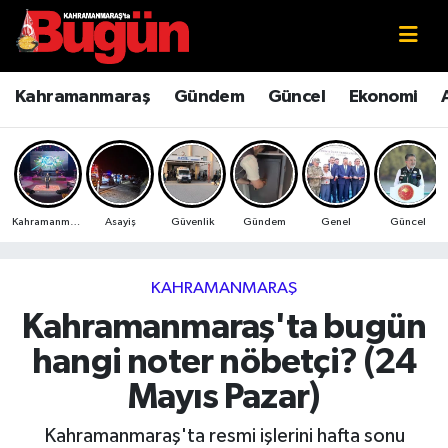
Kahramanmaraş
Kahramanmaraş Nöbetçi Eczaneler
Kahramanmaraş
Gündem
Güncel
Ekonomi
Kahramanmaraş Sokak Röportajları
Kahramanmaraş Hava Durumu
Bilim ve Teknoloji
Kahramanmaraş Namaz Vakitleri
Kahramanmaraş
Asayiş
Güvenlik
Gündem
Genel
Güncel
Çevre
Kahramanmaraş Trafik Yoğunluk Haritası
Eğitim
Süper Lig Puan Durumu ve Fikstür
KAHRAMANMARAŞ
Kahramanmaraş'ta bugün
Ekonomi
Tüm Manşetler
hangi noter nöbetçi? (24
Genel
Son Dakika Haberleri
Mayıs Pazar)
Güncel
Haber Arşivi
Kahramanmaraş'ta resmi işlerini hafta sonu