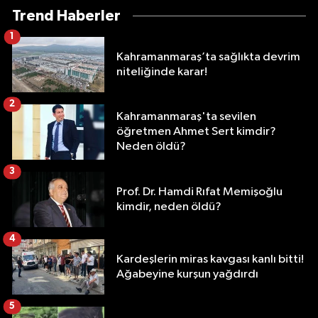
Trend Haberler
1
Kahramanmaraş’ta sağlıkta devrim
niteliğinde karar!
2
Kahramanmaraş'ta sevilen
öğretmen Ahmet Sert kimdir?
Neden öldü?
3
Prof. Dr. Hamdi Rıfat Memişoğlu
kimdir, neden öldü?
4
Kardeşlerin miras kavgası kanlı bitti!
Ağabeyine kurşun yağdırdı
5