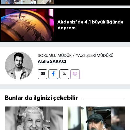
geliyor
Akdeniz'de 4.1 büyüklüğünde
deprem
SORUMLU MÜDÜR / YAZI İŞLERI MÜDÜRÜ
Atilla ŞAKACI
Bunlar da ilginizi çekebilir