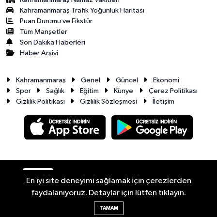
Kahramanmaraş Trafik Yoğunluk Haritası
Puan Durumu ve Fikstür
Tüm Manşetler
Son Dakika Haberleri
Haber Arşivi
Kahramanmaraş
Genel
Güncel
Ekonomi
Spor
Sağlık
Eğitim
Künye
Çerez Politikası
Gizlilik Politikası
Gizlilik Sözleşmesi
İletişim
RSS
Copyright © 2026. Her hakkı saklıdır.
En iyi site deneyimi sağlamak için çerezlerden
faydalanıyoruz. Detaylar için lütfen tıklayın.
Haber Yazılımı:
TE Bilişim
TAMAM