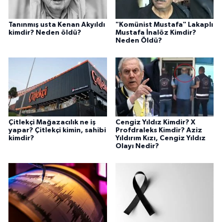
Tanınmış usta Kenan Akyıldı
"Komünist Mustafa" Lakaplı
kimdir? Neden öldü?
Mustafa İnalöz Kimdir?
Neden Öldü?
Çitlekçi Mağazacılık ne iş
Cengiz Yıldız Kimdir? X
yapar? Çitlekçi kimin, sahibi
Profdraleks Kimdir? Aziz
kimdir?
Yıldırım Kızı, Cengiz Yıldız
Olayı Nedir?