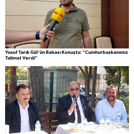
Yusuf Tarık Gül'ün Babası Konuştu: "Cumhurbaşkanımız
Talimat Verdi"