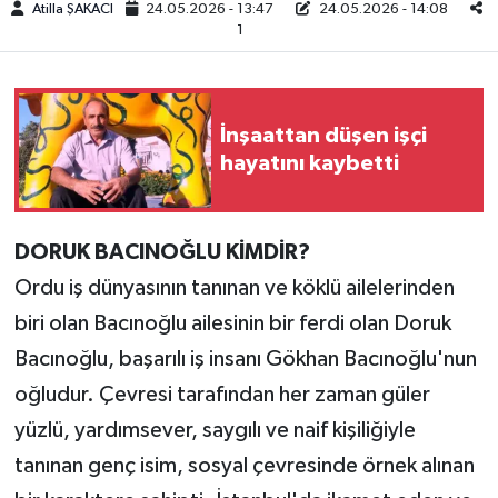
Atilla ŞAKACI
24.05.2026 - 13:47
24.05.2026 - 14:08
1
Teknoloji
Yaşam
İnşaattan düşen işçi
hayatını kaybetti
KAHRAMANMARAŞ
DORUK BACINOĞLU KİMDİR?
Ordu iş dünyasının tanınan ve köklü ailelerinden
biri olan Bacınoğlu ailesinin bir ferdi olan Doruk
Bacınoğlu, başarılı iş insanı Gökhan Bacınoğlu'nun
oğludur. Çevresi tarafından her zaman güler
yüzlü, yardımsever, saygılı ve naif kişiliğiyle
tanınan genç isim, sosyal çevresinde örnek alınan