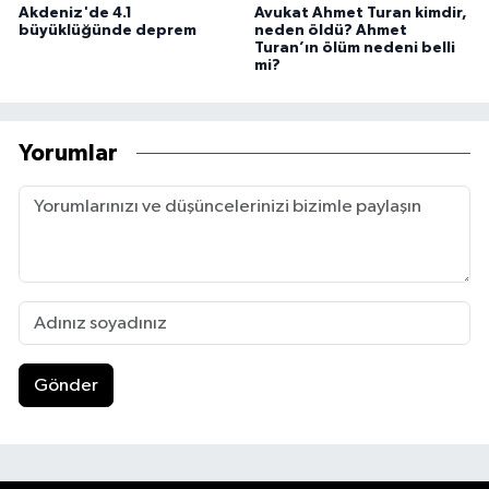
Akdeniz'de 4.1
Avukat Ahmet Turan kimdir,
büyüklüğünde deprem
neden öldü? Ahmet
Turan’ın ölüm nedeni belli
mi?
Yorumlar
Gönder