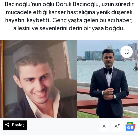
Bacınoğlu’nun oğlu Doruk Bacınoğlu, uzun süredir
Haberde İnsan
mücadele ettiği kanser hastalığına yenik düşerek
hayatını kaybetti. Genç yaşta gelen bu acı haber,
Kültür Sanat
ailesini ve sevenlerini derin bir yasa boğdu.
Magazin
Manşet Altı
Manşetler
Resmi İlan
Sağlık
Spor
Paylaş
-
+
A
A
SürManşet