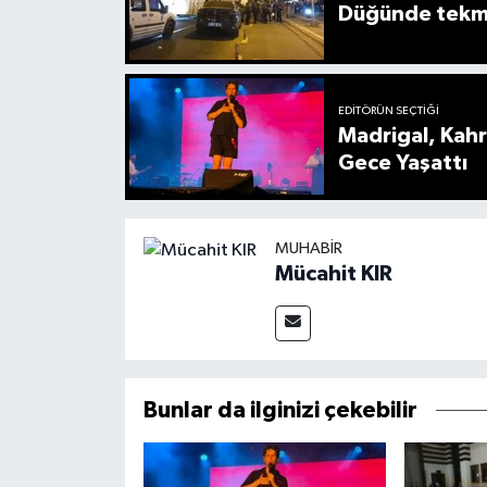
Düğünde tekmel
EDITÖRÜN SEÇTIĞI
Madrigal, Kah
Gece Yaşattı
MUHABIR
Mücahit KIR
Bunlar da ilginizi çekebilir