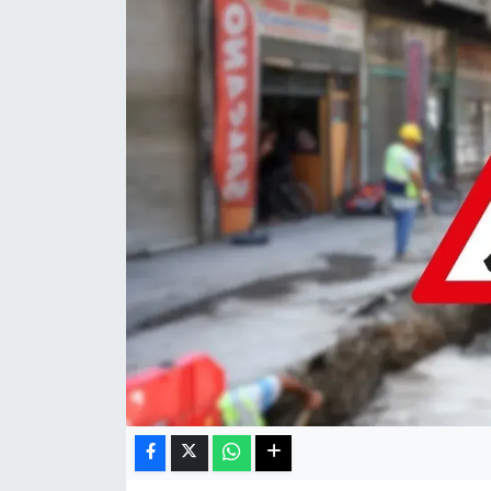
Haberde İnsan
Kültür Sanat
Magazin
Manşet Altı
Manşetler
Resmi İlan
Sağlık
Spor
SürManşet