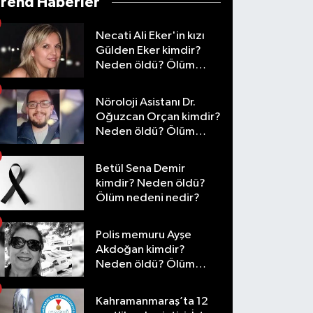
Trend Haberler
Necati Ali Eker'in kızı
Gülden Eker kimdir?
Neden öldü? Ölüm
nedeni nedir?
Nöroloji Asistanı Dr.
Oğuzcan Orçan kimdir?
Neden öldü? Ölüm
nedeni nedir?
Betül Sena Demir
kimdir? Neden öldü?
Ölüm nedeni nedir?
Polis memuru Ayşe
Akdoğan kimdir?
Neden öldü? Ölüm
nedeni nedir?
Kahramanmaraş’ta 12