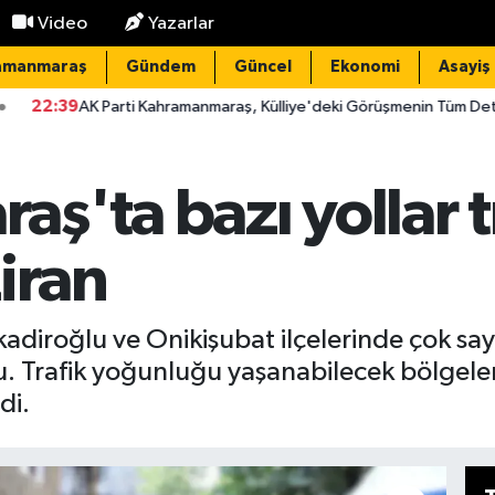
Video
Yazarlar
amanmaraş
Gündem
Güncel
Ekonomi
Asayiş
ti Kahramanmaraş, Külliye'deki Görüşmenin Tüm Detaylarını Paylaştı
'ta bazı yollar t
iran
iroğlu ve Onikişubat ilçelerinde çok say
du. Trafik yoğunluğu yaşanabilecek bölgele
di.