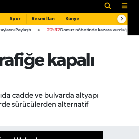
Spor
Resmi İlan
Künye
İletişim
22:32
Domuz nöbetinde kazara vurduğu babası hastanede öl
rafiğe kapalı
ıda cadde ve bulvarda altyapı
rde sürücülerden alternatif