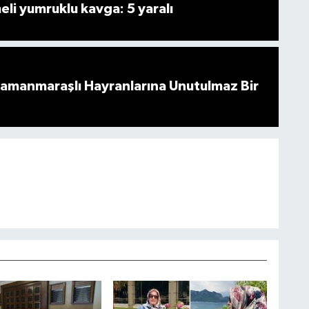
i yumruklu kavga: 5 yaralı
ramanmaraşlı Hayranlarına Unutulmaz Bir