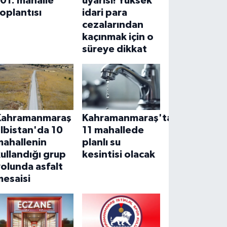
01. mahalle
uyarısı! Yüksek
oplantısı
idari para
cezalarından
kaçınmak için o
süreye dikkat
Kahramanmaraş
Kahramanmaraş'ta
lbistan'da 10
11 mahallede
mahallenin
planlı su
ullandığı grup
kesintisi olacak
olunda asfalt
mesaisi