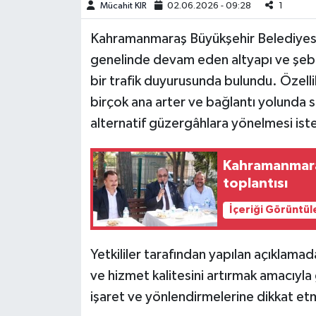
Mücahit KIR
02.06.2026 - 09:28
1
Teknoloji
Kahramanmaraş Büyükşehir Belediyesi 
genelinde devam eden altyapı ve şebe
Yaşam
bir trafik duyurusunda bulundu. Özelli
birçok ana arter ve bağlantı yolunda 
KAHRAMANMARAŞ
alternatif güzergâhlara yönelmesi ist
Kahramanmara
toplantısı
İçeriği Görüntül
Yetkililer tarafından yapılan açıklamad
ve hizmet kalitesini artırmak amacıyla ge
işaret ve yönlendirmelerine dikkat etm