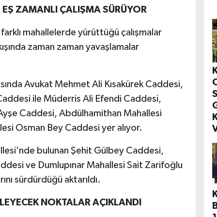
 EŞ ZAMANLI ÇALIŞMA SÜRÜYOR
 farklı mahallelerde yürüttüğü çalışmalar
akışında zaman zaman yavaşlamalar
rasında Avukat Mehmet Ali Kısakürek Caddesi,
S
addesi ile Müderris Ali Efendi Caddesi,
G
 Ayşe Caddesi, Abdülhamithan Mahallesi
K
lesi Osman Bey Caddesi yer alıyor.
V
llesi'nde bulunan Şehit Gülbey Caddesi,
ddesi ve Dumlupınar Mahallesi Sait Zarifoğlu
rını sürdürdüğü aktarıldı.
İLEYECEK NOKTALAR AÇIKLANDI