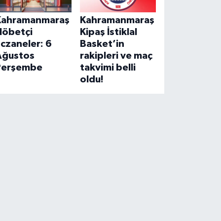
Kahramanmaraş
Kahramanmaraş
Nöbetçi
Kipaş İstiklal
czaneler: 6
Basket’in
Ağustos
rakipleri ve maç
Perşembe
takvimi belli
oldu!