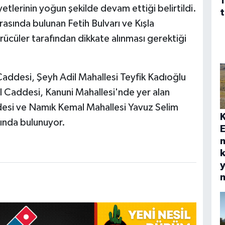
1
yetlerinin yoğun şekilde devam ettiği belirtildi.
t
arasında bulunan Fetih Bulvarı ve Kışla
ücüler tarafından dikkate alınması gerektiği
Caddesi, Şeyh Adil Mahallesi Teyfik Kadıoğlu
ıl Caddesi, Kanuni Mahallesi'nde yer alan
esi ve Namık Kemal Mahallesi Yavuz Selim
ında bulunuyor.
E
k
y