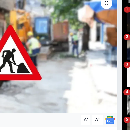
1
2
3
4
-
+
A
A
5