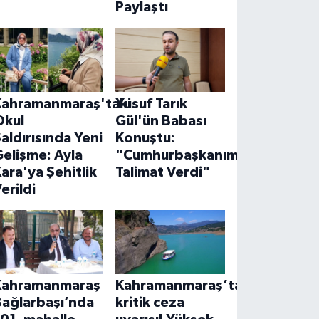
Paylaştı
Kahramanmaraş'taki
Yusuf Tarık
Okul
Gül'ün Babası
aldırısında Yeni
Konuştu:
elişme: Ayla
"Cumhurbaşkanımız
ara'ya Şehitlik
Talimat Verdi"
erildi
Kahramanmaraş
Kahramanmaraş’ta
Bağlarbaşı’nda
kritik ceza