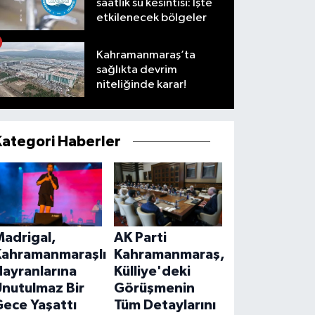
saatlik su kesintisi: İşte
etkilenecek bölgeler
Kahramanmaraş’ta
sağlıkta devrim
niteliğinde karar!
Kategori Haberler
Madrigal,
AK Parti
Kahramanmaraşlı
Kahramanmaraş,
ayranlarına
Külliye'deki
Unutulmaz Bir
Görüşmenin
ece Yaşattı
Tüm Detaylarını