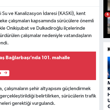
Su ve Kanalizasyon İdaresi (KASKİ), kent
6
ke çalışmaları kapsamında sürücülere önemli
kle Onikişubat ve Dulkadiroğlu ilçelerinde
sürdürülen çalışmalar nedeniyle vatandaşların
endi.
ş Bağlarbaşı’nda 101. mahalle
e
a, çalışmaların şehir altyapısını güçlendirmek
H
rçekleştirildiği belirtilirken, sürücülerin trafik
eleri gerektiği vurgulandı.
G