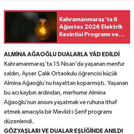
Teknoloji
Kahramanmaraş'ta 6
Ağustos 2026 Elektrik
Yaşam
Kesintisi Programı ve
Etkilenecek İlçeler
KAHRAMANMARAŞ
ALMİNA AĞAOĞLU DUALARLA YÂD EDİLDİ
Kahramanmaraş’ta 15 Nisan'da yaşanan menfur
saldırı, Ayser Çalık Ortaokulu öğrencisi küçük
Almina Ağaoğlu'nu hayattan koparmıştı. Yaşanan
bu acı kaybın ardından, merhume Almina
Ağaoğlu’nun anısını yaşatmak ve ruhuna ithaf
etmek amacıyla bir Mevlid-i Şerif programı
düzenlendi.
GÖZYAŞLARI VE DUALAR EŞLİĞİNDE ANILDI