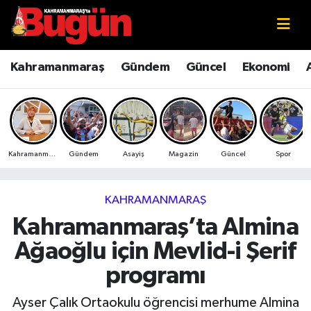
Kahramanmaraş
Kahramanmaraş Nöbetçi Eczaneler
Kahramanmaraş
Gündem
Güncel
Ekonomi
Kahramanmaraş Sokak Röportajları
Kahramanmaraş Hava Durumu
Bilim ve Teknoloji
Kahramanmaraş Namaz Vakitleri
Kahramanmaraş
Gündem
Asayiş
Magazin
Güncel
Spor
Çevre
Kahramanmaraş Trafik Yoğunluk Haritası
Eğitim
Süper Lig Puan Durumu ve Fikstür
KAHRAMANMARAŞ
Kahramanmaraş’ta Almina
Ekonomi
Tüm Manşetler
Ağaoğlu için Mevlid-i Şerif
Genel
Son Dakika Haberleri
programı
Güncel
Haber Arşivi
Ayser Çalık Ortaokulu öğrencisi merhume Almina