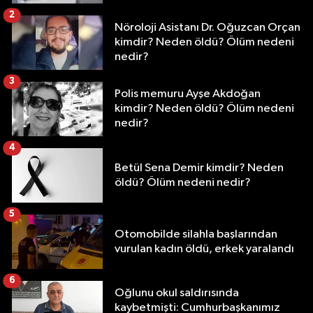
2
Nöroloji Asistanı Dr. Oğuzcan Orçan
kimdir? Neden öldü? Ölüm nedeni
nedir?
3
Polis memuru Ayşe Akdoğan
kimdir? Neden öldü? Ölüm nedeni
nedir?
4
Betül Sena Demir kimdir? Neden
öldü? Ölüm nedeni nedir?
5
Otomobilde silahla başlarından
vurulan kadın öldü, erkek yaralandı
6
Oğlunu okul saldırısında
kaybetmişti: Cumhurbaşkanımız