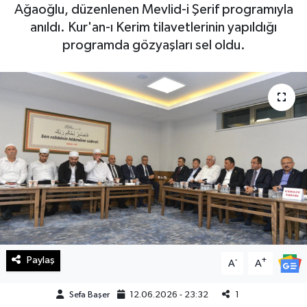
Ağaoğlu, düzenlenen Mevlid-i Şerif programıyla
Haberde İnsan
anıldı. Kur'an-ı Kerim tilavetlerinin yapıldığı
programda gözyaşları sel oldu.
Kültür Sanat
Magazin
Manşet Altı
Manşetler
Resmi İlan
Sağlık
Paylaş
-
+
A
A
Spor
Sefa Başer
12.06.2026 - 23:32
1
SürManşet