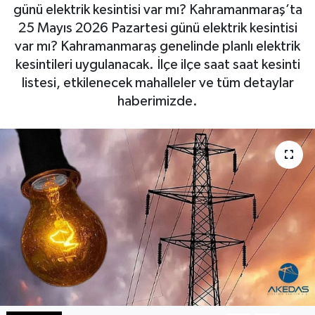
günü elektrik kesintisi var mı? Kahramanmaraş’ta
Haberde İnsan
25 Mayıs 2026 Pazartesi günü elektrik kesintisi
var mı? Kahramanmaraş genelinde planlı elektrik
Kültür Sanat
kesintileri uygulanacak. İlçe ilçe saat saat kesinti
listesi, etkilenecek mahalleler ve tüm detaylar
Magazin
haberimizde.
Manşet Altı
Manşetler
Resmi İlan
Sağlık
Spor
SürManşet