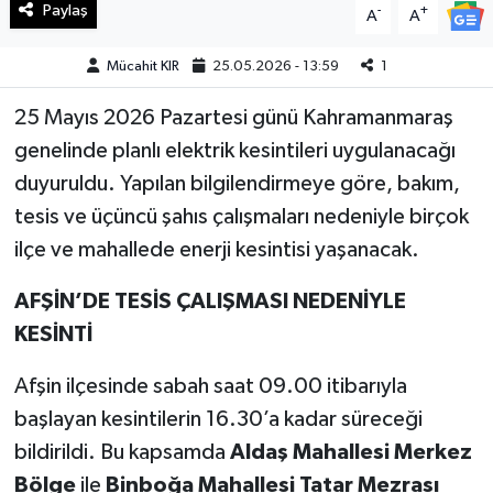
Paylaş
-
+
A
A
Teknoloji
Mücahit KIR
25.05.2026 - 13:59
1
Yaşam
25 Mayıs 2026 Pazartesi günü Kahramanmaraş
genelinde planlı elektrik kesintileri uygulanacağı
KAHRAMANMARAŞ
duyuruldu. Yapılan bilgilendirmeye göre, bakım,
tesis ve üçüncü şahıs çalışmaları nedeniyle birçok
ilçe ve mahallede enerji kesintisi yaşanacak.
AFŞİN’DE TESİS ÇALIŞMASI NEDENİYLE
KESİNTİ
Afşin ilçesinde sabah saat 09.00 itibarıyla
başlayan kesintilerin 16.30’a kadar süreceği
bildirildi. Bu kapsamda
Aldaş Mahallesi Merkez
Bölge
ile
Binboğa Mahallesi Tatar Mezrası