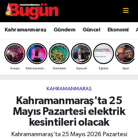
Kahramanmaraş
Kahramanmaraş Nöbetçi Eczaneler
Kahramanmaraş
Gündem
Güncel
Ekonomi
Kahramanmaraş Sokak Röportajları
Kahramanmaraş Hava Durumu
Bilim ve Teknoloji
Kahramanmaraş Namaz Vakitleri
Asayiş
Kahramanmaraş
Gündem
Siyaset
Eğitim
Spor
Çevre
Kahramanmaraş Trafik Yoğunluk Haritası
Eğitim
Süper Lig Puan Durumu ve Fikstür
KAHRAMANMARAŞ
Kahramanmaraş'ta 25
Ekonomi
Tüm Manşetler
Mayıs Pazartesi elektrik
Genel
Son Dakika Haberleri
kesintileri olacak
Güncel
Haber Arşivi
Kahramanmaraş’ta 25 Mayıs 2026 Pazartesi