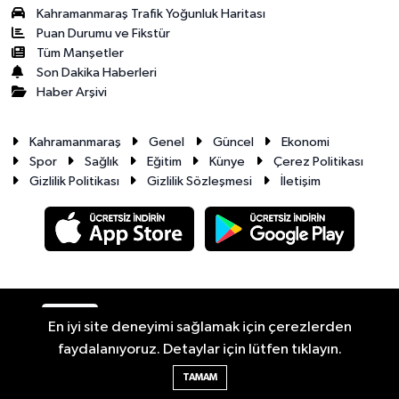
Kahramanmaraş Trafik Yoğunluk Haritası
Puan Durumu ve Fikstür
Tüm Manşetler
Son Dakika Haberleri
Haber Arşivi
Kahramanmaraş
Genel
Güncel
Ekonomi
Spor
Sağlık
Eğitim
Künye
Çerez Politikası
Gizlilik Politikası
Gizlilik Sözleşmesi
İletişim
RSS
Copyright © 2026. Her hakkı saklıdır.
En iyi site deneyimi sağlamak için çerezlerden
faydalanıyoruz. Detaylar için lütfen tıklayın.
Haber Yazılımı:
TE Bilişim
TAMAM