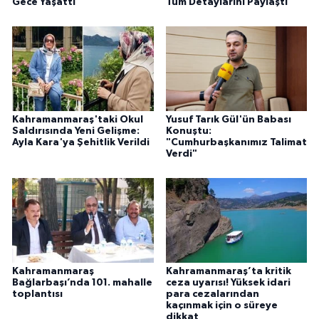
Gece Yaşattı
Tüm Detaylarını Paylaştı
Kahramanmaraş'taki Okul
Yusuf Tarık Gül'ün Babası
Saldırısında Yeni Gelişme:
Konuştu:
Ayla Kara'ya Şehitlik Verildi
"Cumhurbaşkanımız Talimat
Verdi"
Kahramanmaraş
Kahramanmaraş’ta kritik
Bağlarbaşı’nda 101. mahalle
ceza uyarısı! Yüksek idari
toplantısı
para cezalarından
kaçınmak için o süreye
dikkat