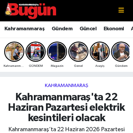
Kahramanmaraş
Kahramanmaraş Nöbetçi Eczaneler
Kahramanmaraş
Gündem
Güncel
Ekonomi
Kahramanmaraş Sokak Röportajları
Kahramanmaraş Hava Durumu
Bilim ve Teknoloji
Kahramanmaraş Namaz Vakitleri
Kahramanmaraş
GÜNDEM
Magazin
Genel
Asayiş
Gündem
Çevre
Kahramanmaraş Trafik Yoğunluk Haritası
Eğitim
Süper Lig Puan Durumu ve Fikstür
KAHRAMANMARAŞ
Kahramanmaraş'ta 22
Ekonomi
Tüm Manşetler
Haziran Pazartesi elektrik
Genel
Son Dakika Haberleri
kesintileri olacak
Güncel
Haber Arşivi
Kahramanmaraş’ta 22 Haziran 2026 Pazartesi