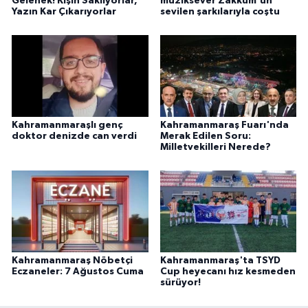
Gelenek! Kışın Saklıyorlar,
müziksever Zakkum'un
Yazın Kar Çıkarıyorlar
sevilen şarkılarıyla coştu
Kahramanmaraşlı genç
Kahramanmaraş Fuarı'nda
doktor denizde can verdi
Merak Edilen Soru:
Milletvekilleri Nerede?
Kahramanmaraş Nöbetçi
Kahramanmaraş'ta TSYD
Eczaneler: 7 Ağustos Cuma
Cup heyecanı hız kesmeden
sürüyor!