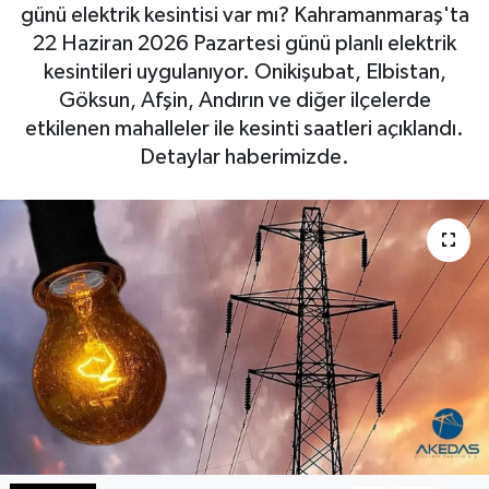
günü elektrik kesintisi var mı? Kahramanmaraş'ta
Haberde İnsan
22 Haziran 2026 Pazartesi günü planlı elektrik
kesintileri uygulanıyor. Onikişubat, Elbistan,
Kültür Sanat
Göksun, Afşin, Andırın ve diğer ilçelerde
etkilenen mahalleler ile kesinti saatleri açıklandı.
Magazin
Detaylar haberimizde.
Manşet Altı
Manşetler
Resmi İlan
Sağlık
Spor
SürManşet