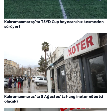
Kahramanmaraş'ta TSYD Cup heyecanı hız kesmeden
sürüyor!
Kahramanmaraş’ta 8 Ağustos’ta hangi noter nöbetçi
olacak?