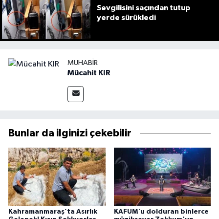
Sevgilisini saçından tutup
yerde sürükledi
MUHABIR
Mücahit KIR
Bunlar da ilginizi çekebilir
Kahramanmaraş’ta Asırlık
KAFUM'u dolduran binlerce