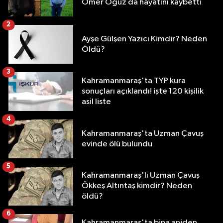
Ömer Oğuz da hayatını kaybetti
2
Ayşe Gülşen Yazıcı Kimdir? Neden
Öldü?
3
Kahramanmaraş'ta TYP kura
sonuçları açıklandı! işte 120 kişilik
asil liste
4
Kahramanmaraş'ta Uzman Çavuş
evinde ölü bulundu
5
Kahramanmaraş'lı Uzman Çavuş
Ökkeş Altıntaş kimdir? Neden
öldü?
6
Kahramanmaraş'ta bina aniden