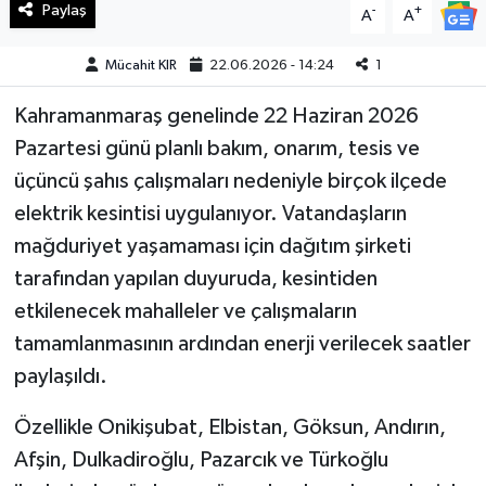
Paylaş
-
+
A
A
Teknoloji
Mücahit KIR
22.06.2026 - 14:24
1
Yaşam
Kahramanmaraş genelinde 22 Haziran 2026
Pazartesi günü planlı bakım, onarım, tesis ve
KAHRAMANMARAŞ
üçüncü şahıs çalışmaları nedeniyle birçok ilçede
elektrik kesintisi uygulanıyor. Vatandaşların
mağduriyet yaşamaması için dağıtım şirketi
tarafından yapılan duyuruda, kesintiden
etkilenecek mahalleler ve çalışmaların
tamamlanmasının ardından enerji verilecek saatler
paylaşıldı.
Özellikle Onikişubat, Elbistan, Göksun, Andırın,
Afşin, Dulkadiroğlu, Pazarcık ve Türkoğlu