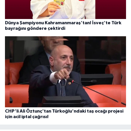
Dünya Şampiyonu Kahramanmaraş'tan! İsveç'te Türk
bayrağını göndere çektirdi
CHP'li Ali Öztunç'tan Türkoğlu'ndaki taş ocağı projesi
için acil iptal çağrısı!