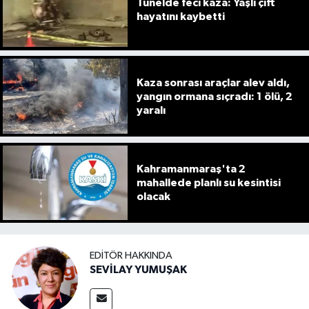
Tünelde feci kaza: Yaşlı çift
hayatını kaybetti
Kaza sonrası araçlar alev aldı,
yangın ormana sıçradı: 1 ölü, 2
yaralı
Kahramanmaraş'ta 2
mahallede planlı su kesintisi
olacak
EDITÖR HAKKINDA
SEVİLAY YUMUŞAK