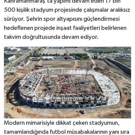
Kahramanmaraş’ta yapımı devam eden 17 bin
500 kişilik stadyum projesinde çalışmalar aralıksız
Teknoloji
sürüyor. Şehrin spor altyapısını güçlendirmesi
hedeflenen projede inşaat faaliyetleri belirlenen
Yaşam
takvim doğrultusunda devam ediyor.
KAHRAMANMARAŞ
Modern mimarisiyle dikkat çeken stadyumun,
tamamlandığında futbol müsabakalarının yanı sıra