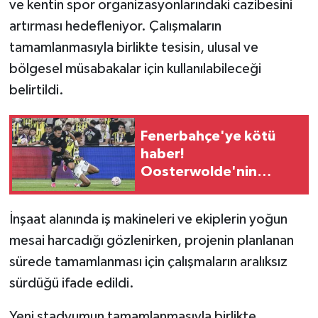
ve kentin spor organizasyonlarındaki cazibesini
artırması hedefleniyor. Çalışmaların
tamamlanmasıyla birlikte tesisin, ulusal ve
bölgesel müsabakalar için kullanılabileceği
belirtildi.
Fenerbahçe'ye kötü
haber!
Oosterwolde'nin
sakatlık raporu belli
oldu
İnşaat alanında iş makineleri ve ekiplerin yoğun
mesai harcadığı gözlenirken, projenin planlanan
sürede tamamlanması için çalışmaların aralıksız
sürdüğü ifade edildi.
Yeni stadyumun tamamlanmasıyla birlikte