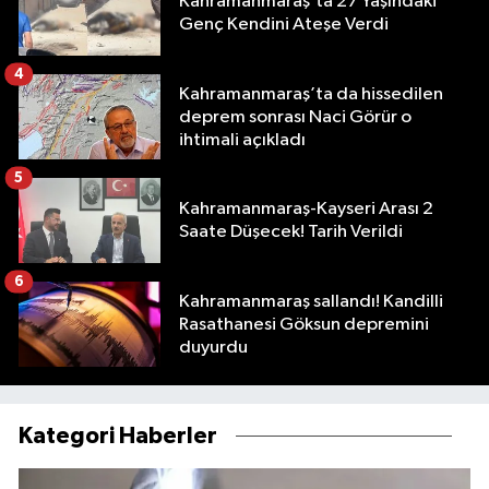
Kahramanmaraş’ta 27 Yaşındaki
Genç Kendini Ateşe Verdi
4
Kahramanmaraş’ta da hissedilen
deprem sonrası Naci Görür o
ihtimali açıkladı
5
Kahramanmaraş-Kayseri Arası 2
Saate Düşecek! Tarih Verildi
6
Kahramanmaraş sallandı! Kandilli
Rasathanesi Göksun depremini
duyurdu
Kategori Haberler