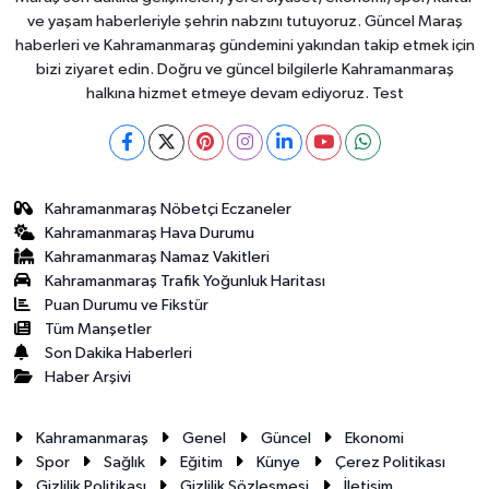
ve yaşam haberleriyle şehrin nabzını tutuyoruz. Güncel Maraş
haberleri ve Kahramanmaraş gündemini yakından takip etmek için
bizi ziyaret edin. Doğru ve güncel bilgilerle Kahramanmaraş
halkına hizmet etmeye devam ediyoruz. Test
Kahramanmaraş Nöbetçi Eczaneler
Kahramanmaraş Hava Durumu
Kahramanmaraş Namaz Vakitleri
Kahramanmaraş Trafik Yoğunluk Haritası
Puan Durumu ve Fikstür
Tüm Manşetler
Son Dakika Haberleri
Haber Arşivi
Kahramanmaraş
Genel
Güncel
Ekonomi
Spor
Sağlık
Eğitim
Künye
Çerez Politikası
Gizlilik Politikası
Gizlilik Sözleşmesi
İletişim