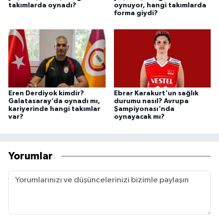
takımlarda oynadı?
oynuyor, hangi takımlarda
forma giydi?
Eren Derdiyok kimdir?
Ebrar Karakurt'un sağlık
Galatasaray’da oynadı mı,
durumu nasıl? Avrupa
kariyerinde hangi takımlar
Şampiyonası'nda
var?
oynayacak mı?
Yorumlar