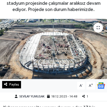
stadyum projesinde çalışmalar aralıksız devam
Haberde İnsan
ediyor. Projede son durum haberimizde.
Kültür Sanat
Magazin
Manşet Altı
Manşetler
Resmi İlan
Sağlık
Paylaş
-
+
A
A
Spor
SEVİLAY YUMUŞAK
18.12.2025 - 14:48
1
SürManşet