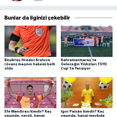
Bunlar da ilginizi çekebilir
Beşiktaş-Hradec Kralove
Kahramanmaraş’ta
rövanş maçının hakemi belli
Geleceğin Yıldızları TSYD
oldu
Cup’ta Yarışıyor
Efe Mandıracı kimdir? Kaç
Igor Paixão kimdir? Kaç
yaşında, nereli, hangi
yaşında, hangi mevkide